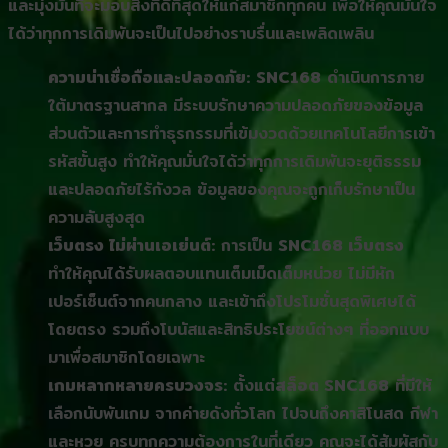
และมุ่งมั่นที่จะมอบสิ่งที่ดีที่สุดให้แก่สมาชิกทุกคน เพื่อให้คุณมั่นใจ
ได้ว่าทุกการเดิมพันจะเป็นไปอย่างราบรื่นและเพลิดเพลิน
ความน่าเชื่อถือและปลอดภัย:
SNC168
ดำเนินการภาย
ใต้มาตรฐานสากล มีระบบรักษาความปลอดภัยของข้อมูล
ส่วนตัวและการทำธุรกรรมที่เข้มงวดด้วยเทคโนโลยีการเข้า
รหัสขั้นสูง ทำให้คุณมั่นใจได้ว่าทุกการเดิมพันจะยุติธรรม
และปลอดภัยไร้กังวล ข้อมูลของคุณจะถูกเก็บรักษาเป็น
ความลับสูงสุด
เว็บตรง ไม่ผ่านเอเย่นต์:
การเป็น
SNC168
เว็บตรง
ทำให้คุณได้รับผลตอบแทนเต็มเม็ดเต็มหน่วย ไม่มีหัก
เปอร์เซ็นต์จากคนกลาง และเข้าถึงโปรโมชั่นสุดพิเศษได้
โดยตรง รวมถึงโบนัสและสิทธิประโยชน์ต่างๆ ที่ออกแบบ
มาเพื่อสมาชิกโดยเฉพาะ
เกมหลากหลายครบวงจร:
ตั้งแต่
สล็อต SNC168
ที่มีให้
เลือกนับพันเกม จากค่ายดังทั่วโลก ไปจนถึงคาสิโนสด กีฬา
และหวย ครบทุกความต้องการในที่เดียว คุณจะได้สัมผัสกับ