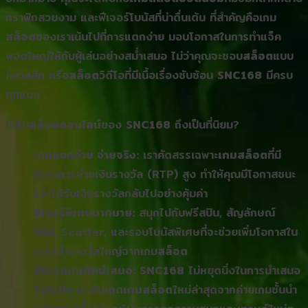
กราฟิกสวยงาม และฟีเจอร์โบนัสที่น่าตื่นเต้น ที่สำคัญคือเกม
สล็อต
ของเราเน้นไปที่การแตกง่าย มอบโอกาสในการทำแจ็ค
พอตใหญ่ให้กับผู้เล่นอย่างสม่ำเสมอ ไม่ว่าคุณจะชอบ
สล็อต
แบบ
คลาสสิก หรือ
สล็อต
วิดีโอที่มีเนื้อเรื่องซับซ้อน
SNC168
มีครบ
ทุกแบบ
ทำไม
สล็อตออนไลน์
ของ
SNC168
ถึงเป็นที่นิยม?
เกมแตกง่าย จ่ายจริง:
เราคัดสรรเฉพาะ
เกมสล็อต
ที่มี
อัตราการจ่ายเงินรางวัล (RTP) สูง ทำให้คุณมีโอกาสชนะ
และได้รับเงินรางวัลกลับไปอย่างคุ้มค่า
ฟีเจอร์พิเศษมากมาย:
สนุกไปกับฟรีสปิน, สัญลักษณ์
Wild, Scatter, และรอบโบนัสพิเศษที่จะช่วยเพิ่มโอกาสใน
การคว้ารางวัลใหญ่จากเกม
สล็อต
อัปเดตเกมใหม่เสมอ:
SNC168
ไม่หยุดนิ่งในการนำเสนอ
สิ่งใหม่ๆ เราอัปเดต
เกมสล็อต
ใหม่ล่าสุดจากค่ายเกมชั้นนำ