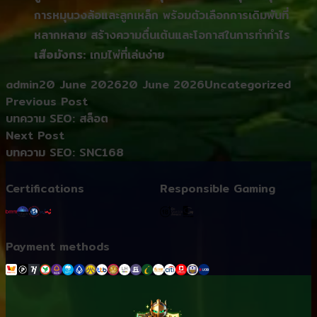
การหมุนวงล้อและลูกเหล็ก พร้อมตัวเลือกการเดิมพันที่
หลากหลาย สร้างความตื่นเต้นและโอกาสในการทำกำไร
เสือมังกร:
เกมไพ่ที่เล่นง่าย
Posted by
Posted in
admin
20 June 2026
20 June 2026
Uncategorized
Post
Previous post:
Previous Post
navigation
บทความ SEO: สล็อต
Next post:
Next Post
บทความ SEO: SNC168
Certifications
Responsible Gaming
Payment methods