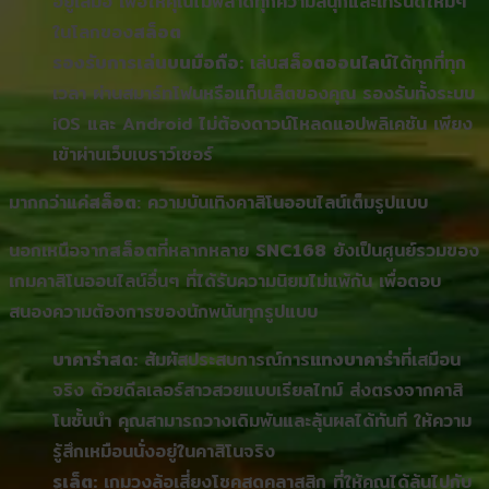
อยู่เสมอ เพื่อให้คุณไม่พลาดทุกความสนุกและเทรนด์ใหม่ๆ
ในโลกของ
สล็อต
รองรับการเล่นบนมือถือ:
เล่น
สล็อตออนไลน์
ได้ทุกที่ทุก
เวลา ผ่านสมาร์ทโฟนหรือแท็บเล็ตของคุณ รองรับทั้งระบบ
iOS และ Android ไม่ต้องดาวน์โหลดแอปพลิเคชัน เพียง
เข้าผ่านเว็บเบราว์เซอร์
มากกว่าแค่
สล็อต
: ความบันเทิงคาสิโนออนไลน์เต็มรูปแบบ
นอกเหนือจาก
สล็อต
ที่หลากหลาย
SNC168
ยังเป็นศูนย์รวมของ
เกมคาสิโนออนไลน์อื่นๆ ที่ได้รับความนิยมไม่แพ้กัน เพื่อตอบ
สนองความต้องการของนักพนันทุกรูปแบบ
บาคาร่าสด:
สัมผัสประสบการณ์การ
แทงบาคาร่า
ที่เสมือน
จริง ด้วยดีลเลอร์สาวสวยแบบเรียลไทม์ ส่งตรงจากคาสิ
โนชั้นนำ คุณสามารถวางเดิมพันและลุ้นผลได้ทันที ให้ความ
รู้สึกเหมือนนั่งอยู่ในคาสิโนจริง
รูเล็ต:
เกมวงล้อเสี่ยงโชคสุดคลาสสิก ที่ให้คุณได้ลุ้นไปกับ