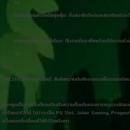
\n
โปรโมชั่นและโบนัสสุดคุ้ม:
ทั้งสมาชิกใหม่และสมาชิกเก่าจะไ
\n
บริการลูกค้า 24 ชั่วโมง:
ทีมงานมืออาชีพพร้อมให้ความช่ว
\n
\n\n
SNC168 สล็อตออนไลน์: สัมผัสความมันส์ของเกมสล็อตยอดนิยม
\n
หากคุณเป็นคนหนึ่งที่หลงใหลในความตื่นเต้นของการหมุนวงล้อแล
ทั่วโลกมาไว้ที่นี่ ไม่ว่าจะเป็น PG Slot, Joker Gaming, Prag
แจ็คพอตที่เปลี่ยนชีวิตได้ในพริบตา