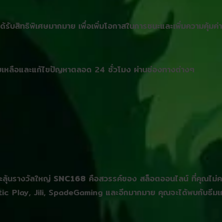
ด้รับสิทธิพิเศษมากมาย เพื่อเพิ่มโอกาสในการชนะและเพิ่มความคุ้มค่า
ยเหลือและแก้ไขปัญหาตลอด 24 ชั่วโมง ผ่านช่องทางต่างๆ
ะลุ้นรางวัลใหญ่
SNC168
คือสวรรค์ของ
สล็อตออนไลน์
ที่คุณไม
matic Play, Jili, SpadeGaming และอีกมากมาย คุณจะได้พบกับธีมเ