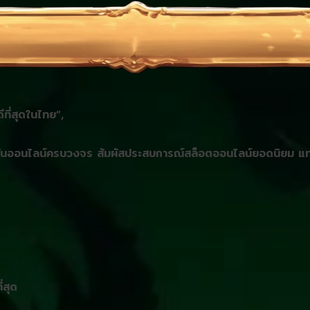
ที่สุดในไทย”,
นออนไลน์ครบวงจร สัมผัสประสบการณ์สล็อตออนไลน์ยอดนิยม แทงบ
่สุด