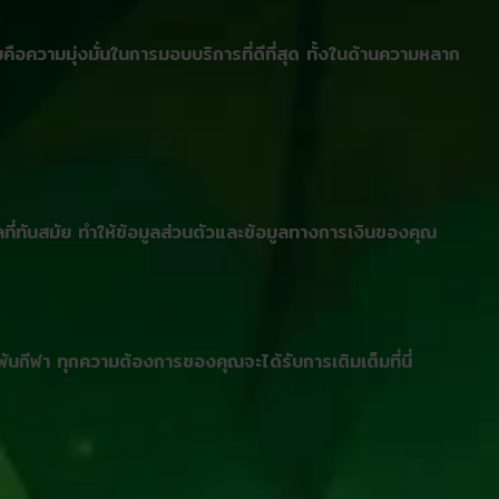
อความมุ่งมั่นในการมอบบริการที่ดีที่สุด ทั้งในด้านความหลาก
่ทันสมัย ทำให้ข้อมูลส่วนตัวและข้อมูลทางการเงินของคุณ
ันกีฬา ทุกความต้องการของคุณจะได้รับการเติมเต็มที่นี่