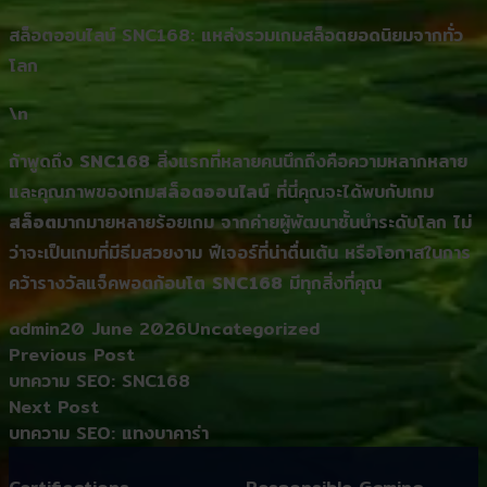
สล็อตออนไลน์ SNC168: แหล่งรวมเกมสล็อตยอดนิยมจากทั่ว
โลก
\n
ถ้าพูดถึง
SNC168
สิ่งแรกที่หลายคนนึกถึงคือความหลากหลาย
และคุณภาพของเกม
สล็อตออนไลน์
ที่นี่คุณจะได้พบกับเกม
สล็อต
มากมายหลายร้อยเกม จากค่ายผู้พัฒนาชั้นนำระดับโลก ไม่
ว่าจะเป็นเกมที่มีธีมสวยงาม ฟีเจอร์ที่น่าตื่นเต้น หรือโอกาสในการ
คว้ารางวัลแจ็คพอตก้อนโต
SNC168
มีทุกสิ่งที่คุณ
Posted by
Posted in
admin
20 June 2026
Uncategorized
Post
Previous post:
Previous Post
navigation
บทความ SEO: SNC168
Next post:
Next Post
บทความ SEO: แทงบาคาร่า