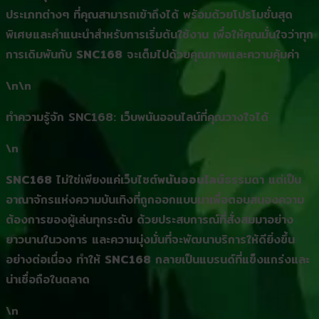
ประเภทต่างๆ ที่คุณสามารถเข้าถึงได้ พร้อมด้วยโปรโมชั่นสุด
พิเศษและคำแนะนำสำหรับการเริ่มต้นใช้งาน เพื่อให้คุณมั่นใจว่าทุก
การเดิมพันกับ
SNC168
จะเต็มไปด้วยคุณภาพและความคุ้มค่า
\n\n
ทำความรู้จัก SNC168: เว็บพนันออนไลน์ที่คุณวางใจได้
\n
SNC168
ไม่ใช่เพียงแค่เว็บไซต์
พนันออนไลน์
ธรรมดา แต่เป็น
อาณาจักรแห่งความบันเทิงที่ถูกออกแบบมาเพื่อตอบสนองความ
ต้องการของผู้เล่นทุกระดับ ด้วยประสบการณ์ที่สั่งสมมาอย่าง
ยาวนานในวงการ และความมุ่งมั่นที่จะพัฒนาบริการให้ดียิ่งขึ้น
อย่างต่อเนื่อง ทำให้
SNC168
กลายเป็นแบรนด์ที่แข็งแกร่งและ
น่าเชื่อถือในตลาด
\n