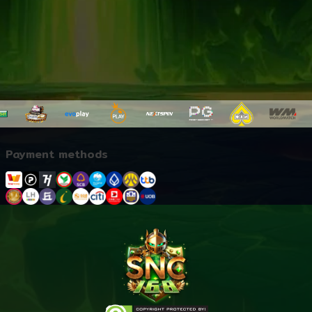
Payment methods