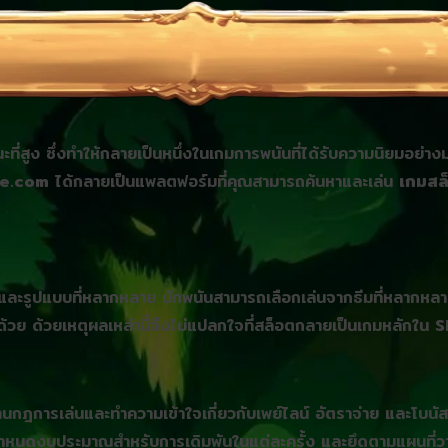
ะที่สูง ซึ่งทำให้กลายเป็นหนึ่งในเกมการพนันที่ได้รับความนิยมอย
ne.com
ได้กลายเป็นแพลตฟอร์มที่คุณสามารถค้นหาและเล่น
เกมสล
ง่ายและรูปแบบที่หลากหลาย นักพนันสามารถเลือกเล่นจากธีมที่หลากหลา
กด้วย ด้วยเหตุผลเหล่านี้จึงไม่แปลกใจที่สล็อตกลายเป็นเกมหลักใน
S
อ่านกฎการเล่นและทำความเข้าใจเกี่ยวกับเพย์ไลน์ อัตราจ่าย และโบนั
หนดงบประมาณสำหรับการเดิมพันในแต่ละครั้ง และยึดตามแผนที่วางไ