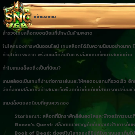
Skip to content
สำรวจเกมสล็อตยอดนิยมที่นักพนันห้ามพลาด
หน้าแรก
เกม
Posted by
Posted in
admin
27 May 2026
29 May 2026
Uncategorized
สำรวจเกมสล็อตยอดนิยมที่นักพนันห้ามพลาด
ในโลกของการพนันออนไลน์ เกมสล็อตได้รับความนิยมอย่างมาก ไม่ว
ท่านไม่ควรพลาด พร้อมเคล็ดลับในการเลือกเกมที่เหมาะสมกับท่าน
ทำไมเกมสล็อตถึงเป็นที่นิยม?
เกมสล็อตเป็นเกมที่ง่ายต่อการเล่นและให้ผลตอบแทนที่รวดเร็ว อีกทั้
อีกทั้งเกมสล็อตยังนำเสนอแจ็คพ็อตที่น่าตื่นเต้นที่สามารถเปลี่ยนชี
เกมสล็อตยอดนิยมที่คุณควรลอง
Starburst:
สล็อตที่มีกราฟิกสีสันสดใสและฟีเจอร์การชนะ
Gonzo’s Quest:
สล็อตแนวผจญภัยกับกอนโซ่ในการค้นห
Book of Dead:
ตั้งอยู่ในโลกของอียิปต์โบราณและเต็มไ