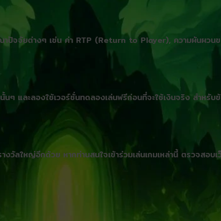
ารณาปัจจัยต่างๆ เช่น ค่า RTP (Return to Player), ความผันผวนขอ
ั้นๆ และลองใช้เวอร์ชั่นทดลองเล่นฟรีก่อนที่จะใช้เงินจริง สำหรับข
วัลใหญ่อีกด้วย หากท่านสนใจเข้าร่วมเล่นเกมเหล่านี้ ตรวจสอบเว็บคา