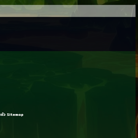
ตัว
Sitemap