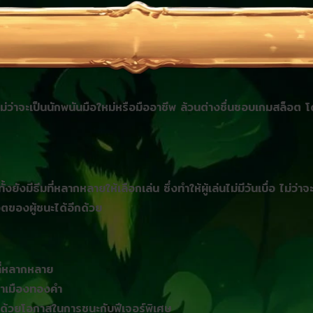
่าจะเป็นนักพนันมือใหม่หรือมืออาชีพ ล้วนต่างชื่นชอบเกมสล็อต โ
งยังมีธีมที่หลากหลายให้เลือกเล่น ซึ่งทำให้ผู้เล่นไม่มีวันเบื่อ ไ
วิตของผู้ชนะได้อีกด้วย
ที่หลากหลาย
าเมืองทองคำ
ปด้วยโอกาสในการชนะกับฟีเจอร์พิเศษ