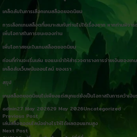
เคล็ดลับในการเลือกเกมสล็อตยอดนิยม
การเลือกเกมสล็อตที่เหมาะสมกับท่านไม่ใช่เรื่องยาก หากท่านพิจ
เพิ่มโอกาสในการชนะของท่าน
เพิ่มโอกาสชนะในเกมสล็อตยอดนิยม
ก่อนที่ท่านจะเริ่มเล่น ขอแนะนำให้สำรวจตารางการจ่ายเงินของเกมน
เคล็ดลับเว็บพนันออนไลน์
ของเรา
สรุป
เกมสล็อตยอดนิยมไม่เพียงแต่สนุกแต่ยังเป็นโอกาสในการคว้าเงินราง
Posted by
Posted in
admin
27 May 2026
29 May 2026
Uncategorized
Post
Previous post:
Previous Post
navigation
เล่นสล็อตออนไลน์อย่างไรให้ได้ผลตอบแทนสูง
Next post:
Next Post