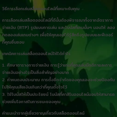
วิธีการเลือกเล่นสล็อตออนไลน์ที่เหมาะกับคุณ
การเลือกเล่นสล็อตออนไลน์ที่ดีนั้นต้องพิจารณาทั้งจากอัตราการ
จ่ายเงิน (RTP) รูปแบบการเล่น และโบนัสที่เกมนั้นๆ มอบให้ ลอง
ทดลองเล่นเกมต่างๆ เพื่อให้คุณเองได้รู้สึกถึงรูปแบบและฟีเจอร์
ที่คุณชื่นชอบ
เทคนิคการเล่นสล็อตออนไลน์ให้ได้กำไร
1. ศึกษาตารางการจ่ายเงิน การรู้ว่าเกมที่คุณเล่นมีกติกาและการ
จ่ายเงินอย่างไรเป็นสิ่งสำคัญอย่างมาก
2. กำหนดงบประมาณ การตั้งขีดจำกัดของคุณเองจะช่วยป้องกัน
ไม่ให้คุณเสียเงินเกินกว่าที่คุณตั้งใจไว้
3. ใช้โบนัสให้เป็นประโยชน์ โบนัสที่คาสิโนออนไลน์มอบให้สามารถ
ช่วยเพิ่มโอกาสในการชนะของคุณ
คำแนะนำจากผู้เชี่ยวชาญเกี่ยวกับสล็อตออนไลน์