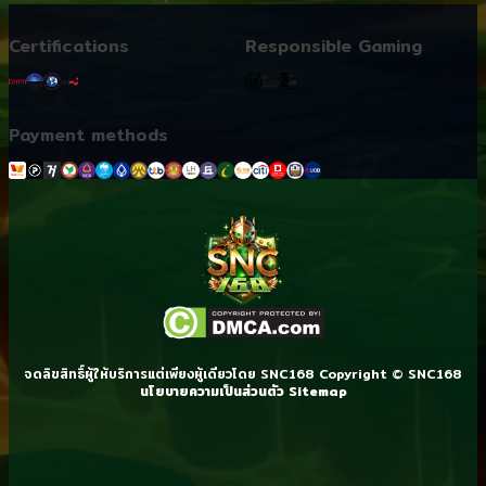
Certifications
Responsible Gaming
Payment methods
จดลิขสิทธิ์ผู้ให้บริการแต่เพียงผู้เดียวโดย SNC168 Copyright © SNC168
นโยบายความเป็นส่วนตัว
Sitemap