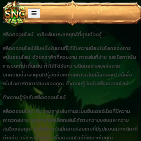
Skip to content
สล็อตออนไลน์: วิธีชนะและเทคนิคการเล่นที่ดีที่สุด
Posted by
Posted in
admin
27 May 2026
29 May 2026
Uncategorized
สล็อตออนไลน์: เคล็ดลับและกลยุทธ์ที่คุณต้องรู้
สล็อตออนไลน์เป็นหนึ่งในเกมที่ได้รับความนิยมในโลกของการ
พนันออนไลน์ ด้วยกราฟิกที่สวยงาม การเล่นที่ง่าย และโอกาสใน
การชนะที่น่าตื่นเต้น ทำให้ได้รับความนิยมอย่างแพร่หลาย
บทความนี้จะพาคุณไปรู้จักกับเทคนิคการเล่นสล็อตออนไลน์เพื่อ
เพิ่มโอกาสในการชนะของคุณ
ทำความรู้จักกับสล็อตออนไลน์
ทำความรู้จักกับสล็อตออนไลน์
สล็อตออนไลน์ คือ เกมการเล่นผ่านระบบอินเตอร์เน็ตที่มีความ
สะดวกสบาย คุณสามารถเลือกเล่นได้ตามความชอบและความ
สนใจของคุณ ซึ่งในปัจจุบันมีหลายร้อยเกมที่มีรูปแบบและกติกาที่
ต่างกัน
วิธีการเลือกเล่นสล็อตออนไลน์ที่เหมาะกับคุณ