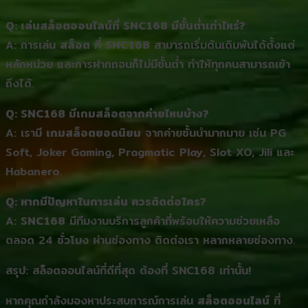
Q: เล่นสล็อตออนไลน์ที่ SNC168 มีขั้นต่ำเท่าไหร่?
A: การเล่น
สล็อต
ที่
SNC168
สามารถเริ่มต้นเดิมพันได้ตั้งแต่
หลักหน่วย และการฝากถอนก็ไม่มีขั้นต่ำ ทำให้ทุกคนสามารถเข้า
ถึงได้.
Q: SNC168 มีเกมสล็อตจากค่ายไหนบ้าง?
A: เรามี
เกมสล็อตยอดนิยม
จากค่ายชั้นนำมากมาย เช่น PG
Soft, Joker Gaming, Pragmatic Play, Slot XO, Jili และ
Habanero.
Q: หากมีปัญหาในการเล่น ควรติดต่อใคร?
A:
SNC168
มีทีมงานบริการลูกค้าที่พร้อมให้ความช่วยเหลือ
ตลอด 24 ชั่วโมง ผ่านช่องทาง
ติดต่อเรา
หลากหลายช่องทาง.
สรุป: สล็อตออนไลน์ที่ดีที่สุด ต้องที่ SNC168 เท่านั้น!
หากคุณกำลังมองหาประสบการณ์การเล่น
สล็อตออนไลน์
ที่