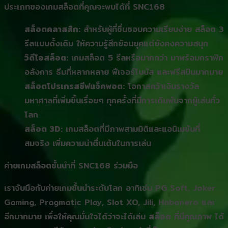
ประเภทของเกมสล็อตที่คุณจะพบได้ที่ SNC168
สล็อตคลาสสิก:
สำหรับผู้ที่ชื่นชอบความเรียบง่าย สล็อต 3
รีลแบบดั้งเดิม ให้ความรู้สึกย้อนยุคแต่ยังคงความสนุก
วิดีโอสล็อต:
เกมสล็อต 5 รีลหรือมากกว่า มาพร้อมกราฟิก
อลังการ ธีมที่หลากหลาย ฟีเจอร์โบนัส และฟรีสปินมากมาย
สล็อตโปรเกรสซีฟแจ็คพอต:
โอกาสคว้าเงินรางวัล
มหาศาลที่เพิ่มขึ้นเรื่อยๆ ทุกครั้งที่มีการเดิมพันจากผู้เล่นทั่ว
โลก
สล็อต 3D:
เกมสล็อตที่มีภาพสามมิติและแอนิเมชันที่
สมจริง เพิ่มความน่าตื่นเต้นในการเล่น
ค่ายเกมสล็อตชั้นนำที่ SNC168 ร่วมมือ
เราจับมือกับค่ายเกมชั้นนำระดับโลก อาทิเช่น PG Soft, Joker
Gaming, Pragmatic Play, Slot XO, Jili, Habanero และ
อีกมากมาย เพื่อให้คุณมั่นใจได้ว่าจะได้เล่น
สล็อต
ที่มีคุณภาพ ได้