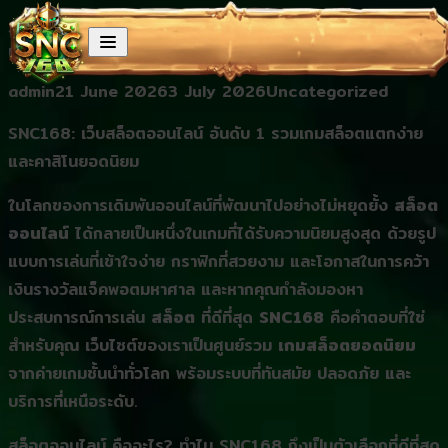
Skip to content
SNC168: เว็บสล็อตออนไลน์ อันดับ 1 รวมเกมสล็อตแตกง่าย
และคาสิโนยอดนิยม
Posted by
Posted in
admin
21 June 2026
3 July 2026
Uncategorized
SNC168: เว็บสล็อตออนไลน์ อันดับ 1 รวมเกมสล็อตแตกง่าย
และคาสิโนยอดนิยม
ในโลกของการเดิมพันออนไลน์ที่พัฒนาไปอย่างไม่หยุดยั้ง
สล็อต
ออนไลน์
ได้กลายเป็นหนึ่งในเกมที่ได้รับความนิยมสูงสุด ด้วยรูป
แบบการเล่นที่เข้าใจง่าย กราฟิกที่สวยงาม และโอกาสในการคว้า
เงินรางวัลแจ็คพอตมหาศาล และหากคุณกำลังมองหา
ประสบการณ์การเล่น
สล็อต
ที่ดีที่สุด
SNC168
คือคำตอบที่ใช่
สำหรับคุณ เว็บไซต์ของเราเป็นศูนย์รวม
เกมสล็อตยอดนิยม
จากค่ายเกมชั้นนำทั่วโลก พร้อมระบบที่ทันสมัย ปลอดภัย และ
บริการที่เหนือระดับ.
สล็อตออนไลน์ คืออะไร? ทำไม SNC168 ถึงเป็นตัวเลือกที่ดีที่สุด