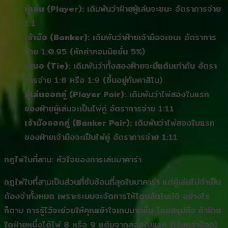
ผู้เล่น (Player):
เดิมพันว่าฝ่ายผู้เล่นจะชนะ อัตราการจ่าย
1:1
เจ้ามือ (Banker):
เดิมพันว่าฝ่ายเจ้ามือจะชนะ อัตราการ
จ่าย 1:0.95 (หักค่าคอมมิชชั่น 5%)
เสมอ (Tie):
เดิมพันว่าทั้งสองฝ่ายจะมีแต้มเท่ากัน อัตรา
การจ่าย 1:8 หรือ 1:9 (ขึ้นอยู่กับคาสิโน)
ผู้เล่นออกคู่ (Player Pair):
เดิมพันว่าไพ่สองใบแรก
ของฝ่ายผู้เล่นจะเป็นไพ่คู่ อัตราการจ่าย 1:11
เจ้ามือออกคู่ (Banker Pair):
เดิมพันว่าไพ่สองใบแรก
ของฝ่ายเจ้ามือจะเป็นไพ่คู่ อัตราการจ่าย 1:11
กฎไพ่ใบที่สาม: หัวใจของการเล่นบาคาร่า
กฎไพ่ใบที่สามเป็นส่วนที่ซับซ้อนที่สุดในบาคาร่า แต่ผู้เล่นไม่จำเป็น
ต้องจำทั้งหมด เพราะระบบจะจัดการให้โดยอัตโนมัติ อย่างไร
ก็ตาม การรู้ไว้จะช่วยให้คุณเข้าใจเกมมากขึ้น โดยสรุปคือ ถ้าฝ่าย
ใดฝ่ายหนึ่งได้ไพ่ 8 หรือ 9 แต้มจากสองใบแรก (เรียกว่าป๊อก)