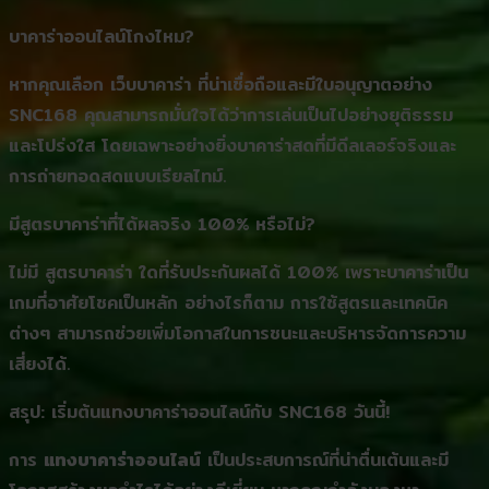
บาคาร่าออนไลน์โกงไหม?
หากคุณเลือก
เว็บบาคาร่า
ที่น่าเชื่อถือและมีใบอนุญาตอย่าง
SNC168 คุณสามารถมั่นใจได้ว่าการเล่นเป็นไปอย่างยุติธรรม
และโปร่งใส โดยเฉพาะอย่างยิ่งบาคาร่าสดที่มีดีลเลอร์จริงและ
การถ่ายทอดสดแบบเรียลไทม์.
มีสูตรบาคาร่าที่ได้ผลจริง 100% หรือไม่?
ไม่มี
สูตรบาคาร่า
ใดที่รับประกันผลได้ 100% เพราะบาคาร่าเป็น
เกมที่อาศัยโชคเป็นหลัก อย่างไรก็ตาม การใช้สูตรและเทคนิค
ต่างๆ สามารถช่วยเพิ่มโอกาสในการชนะและบริหารจัดการความ
เสี่ยงได้.
สรุป: เริ่มต้นแทงบาคาร่าออนไลน์กับ SNC168 วันนี้!
การ
แทงบาคาร่าออนไลน์
เป็นประสบการณ์ที่น่าตื่นเต้นและมี