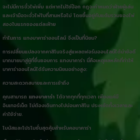
จะไม่มีการจั่วไพ่เพิ่ม แต่หากไม่ใช่ป๊อก กฎจะกำหนดว่าฝ่ายผู้เล่น
และเจ้ามือจะจั่วไพ่ใบที่สามหรือไม่ โดยขึ้นอยู่กับแต้มรวมของไพ่
สองใบแรกของแต่ละฝ่าย
ทำไมการ แทงบาคาร่าออนไลน์ จึงเป็นที่นิยม?
การเปลี่ยนแปลงจากคาสิโนจริงสู่แพลตฟอร์มออนไลน์ได้นำข้อดี
มากมายมาสู่ผู้ที่ชื่นชอบการ
แทงบาคาร่า
นี่คือเหตุผลหลักที่ทำให้
บาคาร่าออนไลน์ได้รับความนิยมอย่างสูง:
ความสะดวกสบายและการเข้าถึง
คุณสามารถ
แทงบาคาร่า
ได้จากทุกที่ทุกเวลา เพียงแค่มี
อินเทอร์เน็ต ไม่ต้องเดินทางไปบ่อนคาสิโน ประหยัดทั้งเวลาและ
ค่าใช้จ่าย.
โบนัสและโปรโมชั่นสุดคุ้มสำหรับคอบาคาร่า