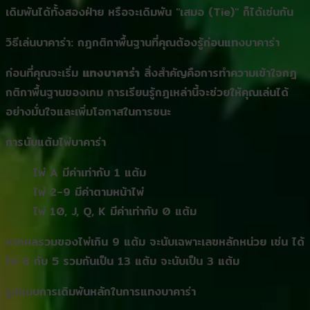
เดิมพันได้ทั้งสองฝ่าย หรือจะเดิมพัน "เสมอ (Tie)" ก็ได้เช่นกัน
วิธีเล่นบาคาร่า: กฎกติกาพื้นฐานที่คุณต้องรู้ก่อนแทงบาคาร่า
ก่อนที่คุณจะเริ่ม
แทงบาคาร่า
สิ่งสำคัญคือการทำความเข้าใจกฎ
กติกาพื้นฐานของเกม การเรียนรู้กฎเหล่านี้จะช่วยให้คุณเล่นได้
อย่างมั่นใจและเพิ่มโอกาสในการชนะ
การนับแต้มไพ่บาคาร่า
ไพ่ A มีค่าเท่ากับ 1 แต้ม
ไพ่ 2-9 มีค่าตามหน้าไพ่
ไพ่ 10, J, Q, K มีค่าเท่ากับ 0 แต้ม
หากผลรวมของไพ่เกิน 9 แต้ม จะนับเฉพาะเลขหลักหน่วย เช่น ได้
ไพ่ 8 กับ 5 รวมกันเป็น 13 แต้ม จะนับเป็น 3 แต้ม
รูปแบบการเดิมพันหลักในการแทงบาคาร่า