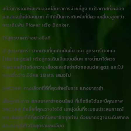
แม้ว่าการเดิมพันเสมอจะมีอัตราการจ่ายที่สูง แต่โอกาสที่จะออก
ผลเสมอนั้นมีน้อยมาก ทำให้เป็นการเดิมพันที่มีความเสี่ยงสูงกว่า
การเดิมพัน Player หรือ Banker.
ใช้สูตรบาคาร่าอย่างมีสติ
มี
สูตรบาคาร่า
มากมายที่ถูกคิดค้นขึ้น เช่น สูตรมาร์ติงเกล
(Martingale) หรือสูตรเดินเงินแบบอื่นๆ การนำมาใช้ควร
ทำความเข้าใจถึงความเสี่ยงและข้อจำกัดของแต่ละสูตร และไม่
ควรเชื่อว่าจะได้ผล 100% เสมอไป
SNC168: ทางเลือกที่ดีที่สุดสำหรับการ แทงบาคาร่า
เมื่อพูดถึงการ
แทงบาคาร่าออนไลน์
ที่เชื่อถือได้และมีคุณภาพ
SNC168 คือชื่อที่คุณวางใจได้ เรามุ่งมั่นที่จะมอบประสบการณ์
การเล่นเกมที่ดีที่สุดให้กับสมาชิกทุกท่าน ด้วยมาตรฐานระดับสากล
และความใส่ใจในทุกรายละเอียด