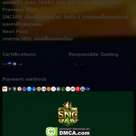
Posted by
Posted in
admin
21 June 2026
3 July 2026
Uncategorized
Post
Previous post:
Previous Post
navigation
SNC168: เว็บสล็อตออนไลน์ อันดับ 1 รวมเกมสล็อตแตกง่าย
และคาสิโนยอดนิยม
Next post:
Next Post
บทความ SEO: เกมสล็อตยอดนิยม
Certifications
Responsible Gaming
Payment methods