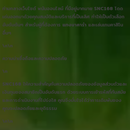
ท่ามกลางเว็บไซต์
พนันออนไลน์
ที่มีอยู่มากมาย
SNC168
โดด
เด่นออกมาด้วยคุณสมบัติและบริการที่เป็นเลิศ ทำให้เป็นตัวเลือก
อันดับต้นๆ สำหรับผู้ที่ต้องการ
แทงบาคาร่า
และเล่นเกมคาสิโน
อื่นๆ
\n\n
ความน่าเชื่อถือและความปลอดภัย
\n
SNC168
ให้ความสำคัญกับความปลอดภัยของข้อมูลส่วนตัวและ
เงินทุนของสมาชิกเป็นอันดับแรก ด้วยระบบการเข้ารหัสที่ทันสมัย
และการดำเนินงานที่โปร่งใส คุณจึงมั่นใจได้ว่าการเดิมพันของ
คุณจะปลอดภัยและยุติธรรม
\n\n