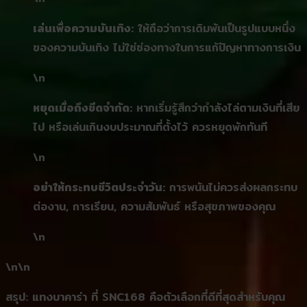
เล่นเพื่อความบันเทิง:
ให้ถือว่าการเดิมพันเป็นรูปแบบหนึ่ง
ของความบันเทิง ไม่ใช่ช่องทางในการแก้ปัญหาทางการเงิน
\n
หยุดเมื่อถึงขีดจำกัด:
หากเริ่มรู้สึกว่ากำลังไล่ตามเงินที่เสีย
ไป หรือเล่นเกินงบประมาณที่ตั้งไว้ ควรหยุดพักทันที
\n
อย่าให้กระทบชีวิตประจำวัน:
การพนันไม่ควรส่งผลกระทบ
ต่องาน, การเรียน, ความสัมพันธ์ หรือสุขภาพของคุณ
\n
\n\n
สรุป: แทงบาคาร่า ที่ SNC168 คือตัวเลือกที่ดีที่สุดสำหรับคุณ