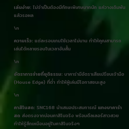
เล่นง่าย:
ไม่จำเป็นต้องมีทักษะพิเศษมากนัก แค่วางเดิมพัน
แล้วรอผล
\n
ความเร็ว:
แต่ละรอบเกมใช้เวลาไม่นาน ทำให้คุณสามารถ
เล่นได้หลายรอบในเวลาอันสั้น
\n
อัตราการจ่ายที่ยุติธรรม:
บาคาร่ามีอัตราเสียเปรียบเจ้ามือ
(House Edge) ที่ต่ำ ทำให้ผู้เล่นมีโอกาสชนะสูง
\n
คาสิโนสด:
SNC168
นำเสนอประสบการณ์
แทงบาคาร่า
สด
ส่งตรงจากบ่อนคาสิโนจริง พร้อมดีลเลอร์สาวสวย
ทำให้รู้สึกเหมือนอยู่ในคาสิโนจริงๆ