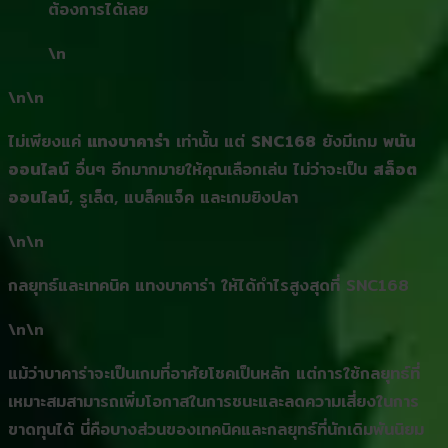
ต้องการได้เลย
\n
\n\n
ไม่เพียงแค่
แทงบาคาร่า
เท่านั้น แต่
SNC168
ยังมีเกม
พนัน
ออนไลน์
อื่นๆ อีกมากมายให้คุณเลือกเล่น ไม่ว่าจะเป็น
สล็อต
ออนไลน์
, รูเล็ต, แบล็คแจ็ค และเกมยิงปลา
\n\n
กลยุทธ์และเทคนิค แทงบาคาร่า ให้ได้กำไรสูงสุดที่ SNC168
\n\n
แม้ว่าบาคาร่าจะเป็นเกมที่อาศัยโชคเป็นหลัก แต่การใช้กลยุทธ์ที่
เหมาะสมสามารถเพิ่มโอกาสในการชนะและลดความเสี่ยงในการ
ขาดทุนได้ นี่คือบางส่วนของเทคนิคและกลยุทธ์ที่นักเดิมพันนิยม