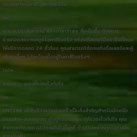
ประสบการณ์คาสิโนสดที่สมจริง
\n
เรามอบประสบการณ์
แทงบาคาร่าสด
ที่เหนือชั้น ด้วยการ
ถ่ายทอดสดจากสตูดิโอคาสิโนจริง พร้อมดีลเลอร์มืออาชีพที่คอย
ให้บริการตลอด 24 ชั่วโมง คุณสามารถโต้ตอบกับดีลเลอร์และผู้
เล่นคนอื่นๆ ได้เหมือนนั่งอยู่ในคาสิโนจริงๆ
\n\n
ระบบฝาก-ถอนที่รวดเร็วทันใจ
\n
SNC168
เข้าใจดีว่าความรวดเร็วเป็นสิ่งสำคัญสำหรับนักพนัน
ระบบฝาก-ถอนของเราจึงถูกออกแบบมาให้รวดเร็วทันใจ คุณ
สามารถทำรายการได้ภายในไม่กี่นาที ทำให้ไม่พลาดทุกโอกาสใน
การเดิมพัน