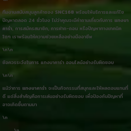
ทีมงานสนับสนุนลูกค้าของ
SNC168
พร้อมให้บริการและแก้ไข
ปัญหาตลอด 24 ชั่วโมง ไม่ว่าคุณจะมีคำถามเกี่ยวกับการ
แทงบา
คาร่า
, การสมัครสมาชิก, การฝาก-ถอน หรือปัญหาทางเทคนิค
ใดๆ เราพร้อมให้ความช่วยเหลืออย่างมืออาชีพ
\n\n
ข้อควรระวังในการ แทงบาคาร่า ออนไลน์อย่างรับผิดชอบ
\n\n
แม้ว่าการ
แทงบาคาร่า
จะเป็นกิจกรรมที่สนุกและให้ผลตอบแทนที่
ดี แต่สิ่งสำคัญคือการเล่นอย่างรับผิดชอบ เพื่อป้องกันปัญหาที่
อาจเกิดขึ้นตามมา
\n
\n