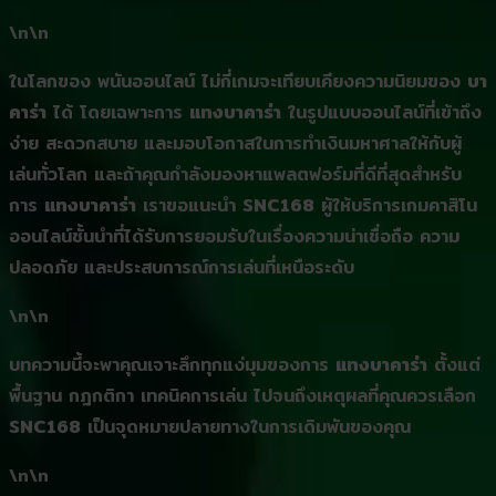
\n\n
ในโลกของ
พนันออนไลน์
ไม่กี่เกมจะเทียบเคียงความนิยมของ
บา
คาร่า
ได้ โดยเฉพาะการ
แทงบาคาร่า
ในรูปแบบออนไลน์ที่เข้าถึง
ง่าย สะดวกสบาย และมอบโอกาสในการทำเงินมหาศาลให้กับผู้
เล่นทั่วโลก และถ้าคุณกำลังมองหาแพลตฟอร์มที่ดีที่สุดสำหรับ
การ
แทงบาคาร่า
เราขอแนะนำ
SNC168
ผู้ให้บริการเกมคาสิโน
ออนไลน์ชั้นนำที่ได้รับการยอมรับในเรื่องความน่าเชื่อถือ ความ
ปลอดภัย และประสบการณ์การเล่นที่เหนือระดับ
\n\n
บทความนี้จะพาคุณเจาะลึกทุกแง่มุมของการ
แทงบาคาร่า
ตั้งแต่
พื้นฐาน กฎกติกา เทคนิคการเล่น ไปจนถึงเหตุผลที่คุณควรเลือก
SNC168
เป็นจุดหมายปลายทางในการเดิมพันของคุณ
\n\n