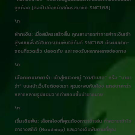
ถูกต้อง [ลิงก์ไปยังหน้าสมัครสมาชิก SNC168]
\n
ฝากเงิน:
เมื่อสมัครเสร็จสิ้น คุณสามารถทำการฝากเงินเข้า
สู่ระบบเพื่อใช้ในการเดิมพันได้ทันที SNC168 มีระบบฝาก-
ถอนที่รวดเร็ว ปลอดภัย และรองรับหลากหลายช่องทาง
\n
เลือกเกมบาคาร่า:
เข้าสู่หมวดหมู่ “คาสิโนสด” หรือ “บาคา
ร่า” บนหน้าเว็บไซต์ของเรา คุณจะพบกับห้อง
แทงบาคาร่า
หลากหลายรูปแบบจากค่ายเกมชั้นนำมากมาย
\n
เริ่มเดิมพัน:
เลือกห้องที่คุณต้องการเข้าเล่น ทำความเข้าใจ
ตารางสถิติ (Roadmap) และวางเดิมพันตามที่คุณ