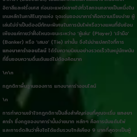
อิตาลีและฝรั่งเศส ก่อนจะแพร่หลายไปทั่วโลกจนกลายเป็นหนึ่งใน
เกมหลักในคาสิโนทุกแห่ง จุดเด่นของบาคาร่าคือความเรียบง่าย ผู้
เล่นไม่จำเป็นต้องมีทักษะพิเศษในการนับไพ่หรือวางแผนที่ซับซ้อน
เพียงแค่ทายว่าฝั่งไหนจะชนะระหว่าง ‘ผู้เล่น’ (Player) ‘เจ้ามือ’
(Banker) หรือ ‘เสมอ’ (Tie) เท่านั้น จึงไม่น่าแปลกใจที่การ
แทงบาคาร่าออนไลน์
ได้รับความนิยมอย่างรวดเร็วในหมู่นักพนัน
ที่ชื่นชอบความตื่นเต้นแต่ไม่ต้องคิดมาก
\n\n
กฎกติกาพื้นฐานของการ แทงบาคาร่าออนไลน์
\n
การทำความเข้าใจกฎกติกาเป็นสิ่งสำคัญก่อนที่คุณจะเริ่ม
แทงบา
คาร่า
ซึ่งกฎของบาคาร่านั้นง่ายมาก หลักๆ คือการนับแต้มไพ่
และการตัดสินว่าฝั่งใดได้แต้มรวมใกล้เคียง 9 มากที่สุดจะเป็นผู้