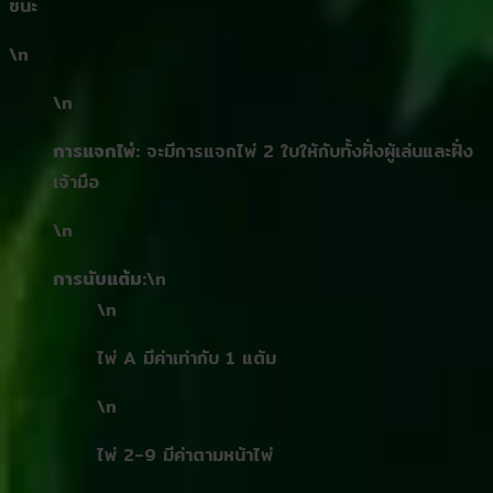
ชนะ
\n
\n
การแจกไพ่:
จะมีการแจกไพ่ 2 ใบให้กับทั้งฝั่งผู้เล่นและฝั่ง
เจ้ามือ
\n
การนับแต้ม:
\n
\n
ไพ่ A มีค่าเท่ากับ 1 แต้ม
\n
ไพ่ 2-9 มีค่าตามหน้าไพ่