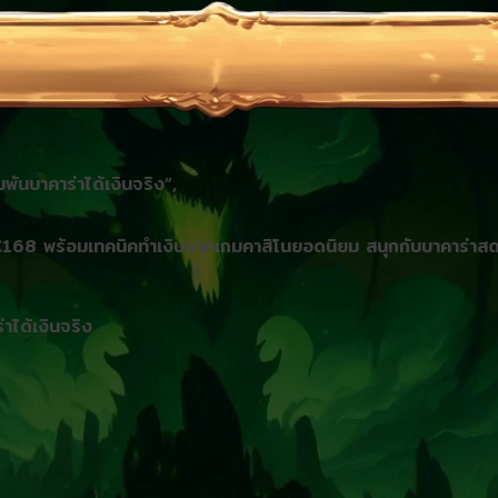
นบาคาร่าได้เงินจริง”,
168 พร้อมเทคนิคทำเงินจากเกมคาสิโนยอดนิยม สนุกกับบาคาร่าสด ระบ
ได้เงินจริง