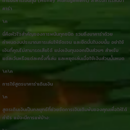
การบริหารเงินทุน (Money Management) สำหรับการเล่นบา
คาร่า
\n
นี่คือหัวใจสำคัญของการพนันทุกชนิด รวมถึงบาคาร่าด้วย
กำหนดงบประมาณการเล่นให้ชัดเจน และยึดมั่นในงบนั้น อย่าใช้
เงินที่คุณไม่สามารถเสียได้ แบ่งเงินทุนออกเป็นส่วนๆ สำหรับ
แต่ละวันหรือแต่ละครั้งที่เล่น และหยุดเล่นเมื่อใช้เงินส่วนนั้นหมด
\n\n
การใช้สูตรบาคาร่าเดินเงิน
\n
สูตรเดินเงินเป็นกลยุทธ์ที่ช่วยจัดการเงินเดิมพันของคุณเพื่อให้ได้
กำไร แม้จะมีการแพ้บ้าง: