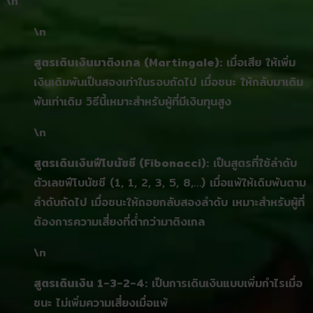
\n
\n
สูตรเดินเงินมาติงเกล (Martingale):
เมื่อเสีย ให้เพิ่ม
เงินเดิมพันเป็นสองเท่าในรอบถัดไป เมื่อชนะ ให้กลับมาเดิม
พันเท่าเดิม วิธีนี้เหมาะสำหรับผู้ที่มีเงินทุนสูง
\n
สูตรเดินเงินฟีโบนัชชี (Fibonacci):
เป็นสูตรที่ใช้ลำดับ
ตัวเลขฟีโบนัชชี (1, 1, 2, 3, 5, 8,…) เมื่อแพ้ให้เดิมพันตาม
ลำดับถัดไป เมื่อชนะให้ถอยกลับสองลำดับ เหมาะสำหรับผู้ที่
ต้องการความเสี่ยงที่ต่ำกว่ามาติงเกล
\n
สูตรเดินเงิน 1-3-2-4:
เป็นการเดินเงินแบบเพิ่มกำไรเมื่อ
ชนะ ไม่เพิ่มความเสี่ยงเมื่อแพ้