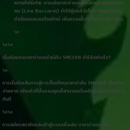
ความโปร่งใส:
การเล่นบาคาร่าออนไลน์ผ่านระบบถ่ายทอด
สด (Live Baccarat) ทำให้ผู้เล่นได้เห็นการแจกไพ่และ
ดำเนินเกมแบบเรียลไทม์ เพิ่มความมั่นใจในความยุติธรรม
\n
\n\n
เริ่มต้นแทงบาคาร่าออนไลน์กับ SNC168 ทำได้อย่างไร?
\n
การเริ่มต้นเส้นทางสู่การเป็นเซียนบาคาร่ากับ
SNC168
เป็นเรื่อง
ง่ายดาย เพียงไม่กี่ขั้นตอนคุณก็สามารถเริ่มเดิมพันและทำเงินได้
ทันที
\n\n
การสมัครสมาชิกและเข้าสู่ระบบเพื่อเล่น บาคาร่าออนไลน์