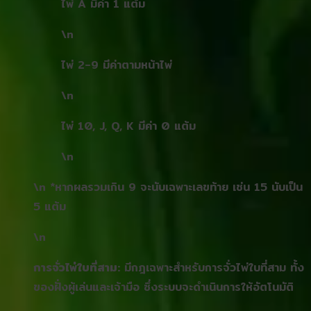
ไพ่ A มีค่า 1 แต้ม
\n
ไพ่ 2-9 มีค่าตามหน้าไพ่
\n
ไพ่ 10, J, Q, K มีค่า 0 แต้ม
\n
\n *หากผลรวมเกิน 9 จะนับเฉพาะเลขท้าย เช่น 15 นับเป็น
5 แต้ม
\n
การจั่วไพ่ใบที่สาม:
มีกฎเฉพาะสำหรับการจั่วไพ่ใบที่สาม ทั้ง
ของฝั่งผู้เล่นและเจ้ามือ ซึ่งระบบจะดำเนินการให้อัตโนมัติ