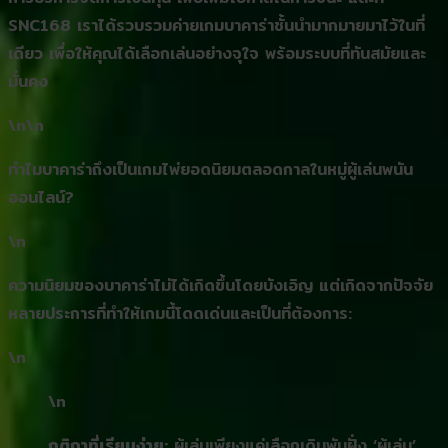
SNC168
เราได้รวบรวมค่ายเกมบาคาร่าชั้นนำมากมายมาไว้ในที่
เดียว เพื่อให้คุณได้เลือกเล่นอย่างจุใจ พร้อมระบบที่ทันสมัยและ
มั่นคง
\n\n
ทำไมบาคาร่าถึงเป็นเกมไพ่ยอดนิยมตลอดกาลในหมู่ผู้เล่นพนัน
ออนไลน์?
\n
ความนิยมของบาคาร่าไม่ได้เกิดขึ้นโดยบังเอิญ แต่เกิดจากปัจจัย
หลายประการที่ทำให้เกมนี้โดดเด่นและเป็นที่ต้องการ:
\n
\n
กติกาที่เรียบง่าย:
ผู้เล่นเพียงแค่เลือกเดิมพันฝั่ง ‘ผู้เล่น’