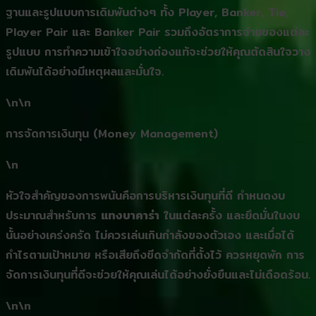
ฐานและรูปแบบการเดิมพันต่างๆ ทั้ง Player, Banker, Tie,
Player Pair และ Banker Pair รวมถึงอัตราการจ่ายของแต่ละ
รูปแบบ การทำความเข้าใจอย่างถ่องแท้จะช่วยให้คุณตัดสินใจวาง
เดิมพันได้อย่างมีเหตุผลและมั่นใจ.
\n\n
การจัดการเงินทุน (Money Management)
\n
หัวใจสำคัญของการพนันคือการบริหารเงินทุนที่ดี กำหนดงบ
ประมาณสำหรับการ
แทงบาคาร่า
ในแต่ละครั้ง และยึดมั่นในงบ
นั้นอย่างเคร่งครัด ไม่ควรเล่นเกินกำลังของตัวเอง และเมื่อได้
กำไรตามเป้าหมาย หรือเสียถึงขีดจำกัดที่ตั้งไว้ ควรหยุดพัก การ
จัดการเงินทุนที่ดีจะช่วยให้คุณเล่นได้อย่างยั่งยืนและไม่เดือดร้อน.
\n\n