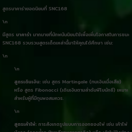
สูตรบาคาร่ายอดนิยมที่ SNC168
\n
มีสูตร
บาคาร่า
มากมายที่นักพนันนิยมใช้เพื่อเพิ่มโอกาสในการชนะ
SNC168 รวบรวมสูตรเด็ดเหล่านี้มาให้คุณได้ศึกษา เช่น:
\n
\n
สูตรเดินเงิน:
เช่น สูตร Martingale (ทบเงินเมื่อเสีย)
หรือ สูตร Fibonacci (เดินเงินตามลำดับฟิโบนักชี) เหมาะ
สำหรับผู้ที่มีทุนพอสมควร.
\n
สูตรเค้าไพ่:
การสังเกตรูปแบบการออกของไพ่ เช่น เค้าไพ่