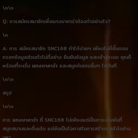
\n\n
Q: การสมัครสมาชิกเพื่อแทงบาคาร่าต้องทำอย่างไร?
\n
A: การ
สมัครสมาชิก SNC168
ทำได้ง่ายๆ เพียงไม่กี่ขั้นตอน
กรอกข้อมูลส่วนตัวไม่กี่อย่าง ยืนยันข้อมูล และเข้าสู่ระบบ คุณก็
พร้อมที่จะเริ่ม
แทงบาคาร่า
และสนุกกับเกมอื่นๆ ได้ทันที.
\n\n
สรุป
\n\n
การ
แทงบาคาร่า
ที่ SNC168 ไม่เพียงแต่เป็นการเดิมพันที่
สนุกสนานและตื่นเต้น แต่ยังเป็นโอกาสในการสร้างรายได้อย่าง
มหา