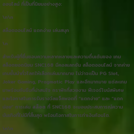
ออนไลน์
ที่เป็นที่นิยมอย่างสูง:
\n\n
สล็อตออนไลน์ แตกง่าย เล่นสนุก
\n
สำหรับผู้ที่ชื่นชอบความหลากหลายและความตื่นเต้นของ
เกม
สล็อตยอดนิยม
SNC168 มีคอลเลกชัน
สล็อตออนไลน์
จากค่าย
เกมชั้นนำทั่วโลกให้เลือกเล่นมากมาย ไม่ว่าจะเป็น PG Slot,
Joker Gaming, Pragmatic Play และอีกมากมาย แต่ละเกม
มาพร้อมกับธีมที่น่าสนใจ กราฟิกที่สวยงาม ฟีเจอร์โบนัสพิเศษ
และโอกาสในการรับรางวัลแจ็คพอตที่ “แตกง่าย” และ “แตก
บ่อย” การเล่น
สล็อต
ที่ SNC168 จะมอบประสบการณ์ความ
บันเทิงที่ไม่มีที่สิ้นสุด พร้อมโอกาสในการทำเงินก้อนโต.
\n\n