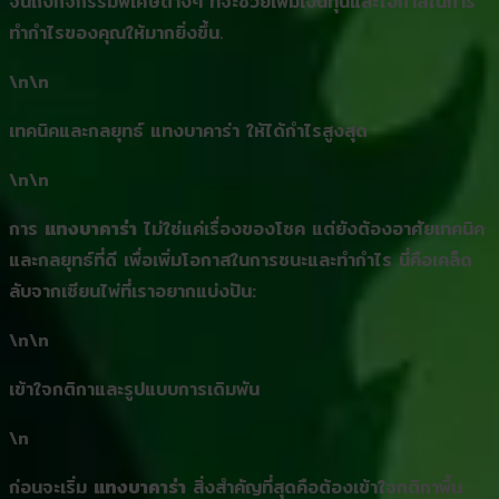
จนถึงกิจกรรมพิเศษต่างๆ ที่จะช่วยเพิ่มเงินทุนและโอกาสในการ
ทำกำไรของคุณให้มากยิ่งขึ้น.
\n\n
เทคนิคและกลยุทธ์ แทงบาคาร่า ให้ได้กำไรสูงสุด
\n\n
การ
แทงบาคาร่า
ไม่ใช่แค่เรื่องของโชค แต่ยังต้องอาศัยเทคนิค
และกลยุทธ์ที่ดี เพื่อเพิ่มโอกาสในการชนะและทำกำไร นี่คือเคล็ด
ลับจากเซียนไพ่ที่เราอยากแบ่งปัน:
\n\n
เข้าใจกติกาและรูปแบบการเดิมพัน
\n
ก่อนจะเริ่ม
แทงบาคาร่า
สิ่งสำคัญที่สุดคือต้องเข้าใจกติกาพื้น