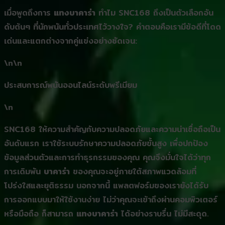
เมื่อพูดถึงการ
แทงบาคาร่า
ทำไม SNC168 ถึงเป็นตัวเลือกอัน
ดับต้นๆ ที่นักพนันทั่วประเทศไว้วางใจ? คำตอบคือเรามีข้อดีที่โดด
เด่นและแตกต่างจากคู่แข่งอย่างชัดเจน:
\n\n
ประสบการณ์พนันออนไลน์ระดับพรีเมียม
\n
SNC168 ให้ความสำคัญกับความปลอดภัยและความน่าเชื่อถือเป็น
อันดับแรก เราใช้ระบบรักษาความปลอดภัยขั้นสูง เพื่อปกป้อง
ข้อมูลส่วนตัวและการทำธุรกรรมของคุณ คุณจึงมั่นใจได้ว่าทุก
การเดิมพัน
บาคาร่า
ของคุณจะอยู่ภายใต้สภาพแวดล้อมที่
โปร่งใสและยุติธรรม นอกจากนี้ แพลตฟอร์มของเรายังได้รับ
การออกแบบมาให้ใช้งานง่าย ไม่ว่าคุณจะเข้าถึงผ่านคอมพิวเตอร์
หรือมือถือ ก็สามารถ
แทงบาคาร่า
ได้อย่างราบรื่น ไม่มีสะดุด.