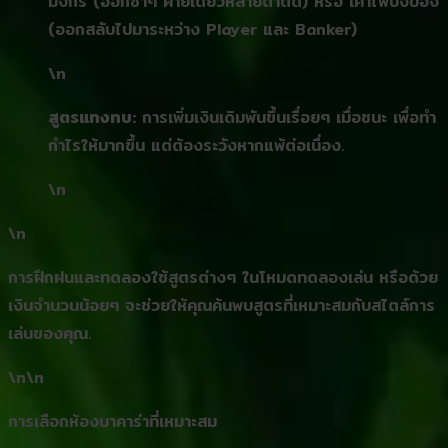
มังกร (ออกซ้ำๆ ฝ่ายเดียวหลายตาติด) หรือ เค้าไพ่ปิงปอง
(ออกสลับไปมาระหว่าง Player และ Banker)
\n
สูตรแทงทบ:
การเพิ่มเงินเดิมพันขึ้นเรื่อยๆ เมื่อชนะ เพื่อทำ
กำไรให้มากขึ้น แต่ต้องระวังหากแพ้ต่อเนื่อง.
\n
\n
การฝึกฝนและทดลองใช้สูตรต่างๆ ในโหมดทดลองเล่น หรือด้วย
เงินจำนวนน้อยๆ จะช่วยให้คุณค้นพบสูตรที่เหมาะสมกับสไตล์การ
เล่นของคุณ.
\n\n
การเลือกห้องบาคาร่าที่เหมาะสม