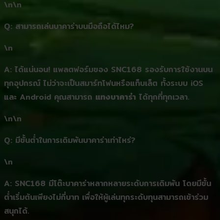
\n\n
Q: สามารถเล่นบาคาร่าบนมือถือได้ไหม?
\n
A: ได้แน่นอน! แพลตฟอร์มของ SNC168 รองรับการใช้งานบน
ทุกอุปกรณ์ ไม่ว่าจะเป็นสมาร์ทโฟนหรือแท็บเล็ต ทั้งระบบ iOS
และ Android คุณสามารถ
แทงบาคาร่า
ได้ทุกที่ทุกเวลา.
\n\n
Q: มีขั้นต่ำในการเดิมพันบาคาร่าเท่าไหร่?
\n
A: SNC168 มีโต๊ะบาคาร่าหลากหลายระดับการเดิมพัน โดยมีขั้น
ต่ำเริ่มต้นเพียงไม่กี่บาท เพื่อให้ผู้เล่นทุกระดับทุนสามารถเข้าร่วม
สนุกได้.