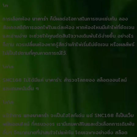
\n
การเลือกห้อง
บาคาร่า
ก็มีผลต่อโอกาสในการชนะเช่นกัน ลอง
สังเกตสถิติการออกไพ่ในแต่ละห้อง หากห้องไหนมีเค้าไพ่ที่ชัดเจน
และอ่านง่าย จะช่วยให้คุณตัดสินใจวางเดิมพันได้ง่ายขึ้น อย่างไร
ก็ตาม ควรเปลี่ยนห้องหากรู้สึกว่าเค้าไพ่เริ่มไม่ชัดเจน หรือผลลัพธ์
ไม่เป็นไปตามที่คุณคาดการณ์ไว้.
\n\n
SNC168 ไม่ได้มีแค่ บาคาร่า: สำรวจโลกของ สล็อตออนไลน์
และเกมพนันอื่น ๆ
\n\n
แม้ว่าการ
แทงบาคาร่า
จะเป็นไฮไลท์เด่น แต่ SNC168 ก็เป็นเว็บ
พนันออนไลน์
ที่ครบวงจร เรามีเกมคาสิโนและตัวเลือกการเดิมพัน
อื่นๆ อีกมากมายที่น่าสนใจไม่แพ้กัน โดยเฉพาะอย่างยิ่ง
สล็อต