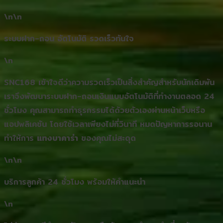
\n\n
ระบบฝาก-ถอน อัตโนมัติ รวดเร็วทันใจ
\n
SNC168 เข้าใจดีว่าความรวดเร็วเป็นสิ่งสำคัญสำหรับนักเดิมพัน
เราจึงพัฒนาระบบฝาก-ถอนเงินแบบอัตโนมัติที่ทำงานตลอด 24
ชั่วโมง คุณสามารถทำธุรกรรมได้ด้วยตัวเองผ่านหน้าเว็บหรือ
แอปพลิเคชัน โดยใช้เวลาเพียงไม่กี่วินาที หมดปัญหาการรอนาน
ทำให้การ
แทงบาคาร่า
ของคุณไม่สะดุด
\n\n
บริการลูกค้า 24 ชั่วโมง พร้อมให้คำแนะนำ
\n