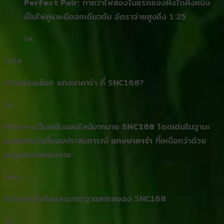
Perfect Pair:
ทายว่าไพ่สองใบแรกของฝั่งใดฝั่งหนึ่ง
เป็นไพ่คู่และมีดอกเดียวกัน อัตราจ่ายสูงถึง 1:25
\n
\n\n
ทำไมต้องเลือก แทงบาคาร่า ที่ SNC168?
\n
ท่ามกลางเว็บพนันออนไลน์มากมาย
SNC168
โดดเด่นในฐานะ
แพลตฟอร์มที่มอบประสบการณ์
แทงบาคาร่า
ที่เหนือกว่าด้วย
เหตุผลหลายประการ:
\n\n
ความน่าเชื่อถือและมาตรฐานสากลของ SNC168
\n