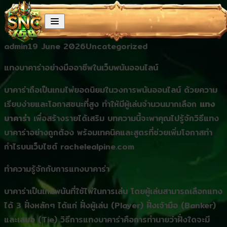
Skip to content
แทงบาคาร่าอย่างมืออาชีพ พร้อมเทคนิคทำกำไรในเว็บพนัน
ออนไลน์
Posted by
Posted in
admin
19 June 2026
Uncategorized
แทงบาคาร่าอย่างมืออาชีพในเว็บพนันออนไลน์
บาคาร่าถือเป็นเกมไพ่ยอดนิยมในวงการพนันออนไลน์ ด้วยความ
เรียบง่ายและโอกาสชนะที่สูง ทำให้มีผู้เล่นจำนวนมากเลือก
แทง
บาคาร่า
เพื่อสร้างรายได้เสริม บทความนี้จะพาคุณไปรู้จักวิธีแทง
บาคาร่าอย่างถูกต้อง พร้อมเทคนิคและสูตรที่ช่วยเพิ่มโอกาสทำ
กำไรบนเว็บไซต์
rachelealpine.com
ทำความรู้จักกับการแทงบาคาร่า
บาคาร่าเป็นเกมพนันที่ใช้ไพ่ในการเล่น โดยผู้เล่นสามารถเลือกแทง
ได้ 3 ฝั่งหลักๆ ได้แก่ ฝั่งผู้เล่น (Player) ฝั่งเจ้ามือ (Banker)
และเสมอ (Tie) วิธีการแทงบาคาร่าคือการทำนายว่าฝั่งใดจะมี