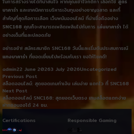
ในการสร้างรายได้ที่น่าสนใจ หากคุณเข้าใจกติกา เลือกใช้
สูตร
บาคาร่า
และเทคนิคการบริหารเงินทุนอย่างชาญฉลาด และที่
สำคัญที่สุดคือการเลือก
เว็บพนันออนไลน์
ที่น่าเชื่อถืออย่าง
SNC168
คุณก็จะสามารถเพลิดเพลินไปกับการ
เล่นบาคาร่า
ได้
อย่างเต็มที่และปลอดภัย
อย่ารอช้า!
สมัครสมาชิก SNC168
วันนี้และเริ่มต้นประสบการณ์
แทงบาคาร่า
ที่ยอดเยี่ยมไปพร้อมกับเรา ขอให้โชคดี!
Posted by
Posted in
admin
22 June 2026
3 July 2026
Uncategorized
Post
Previous post:
Previous Post
navigation
สล็อตออนไลน์: สุดยอดเกมทำเงิน เล่นง่าย แตกไว ที่ SNC168
Next post:
Next Post
สล็อตออนไลน์ SNC168: สุดยอดเว็บตรง เกมสล็อตแตกง่าย
ฝากถอนออโต้ 24 ชม.
Certifications
Responsible Gaming