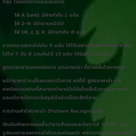
ที่สุด โดยมีวิธีการนับแต้มดังนี้:
ไพ่ A (เอซ):
มีค่าเท่ากับ 1 แต้ม
ไพ่ 2-9:
มีค่าตามหน้าไพ่
ไพ่ 10, J, Q, K:
มีค่าเท่ากับ 0 แต้ม
หากผลรวมของไพ่เกิน 9 แต้ม ให้ใช้เฉพาะตัวเลขหลักหน่วย เช่น
ได้ไพ่ 7 กับ 8 รวมกันได้ 15 แต้ม ให้นับเป็น 5 แต้ม
สูตรบาคาร่าและเทคนิคการ แทงบาคาร่า ที่ช่วยเพิ่มโอกาสชนะ
แม้ว่าบาคาร่าจะเป็นเกมแห่งโอกาส แต่ก็มี
สูตรบาคาร่า
และ
เทคนิคบางอย่างที่สามารถนำมาปรับใช้เพื่อเพิ่มโอกาสในการชนะ
และบริหารจัดการเงินทุนได้อย่างมีประสิทธิภาพ
การอ่านเค้าไพ่บาคาร่า (Pattern Recognition)
นักเดิมพันหลายคนเชื่อว่าการสังเกตและวิเคราะห์ “เค้าไพ่” หรือ
รูปแบบการออกของไพ่ในรอบก่อนหน้า สามารถช่วยคาดเดาผลใน