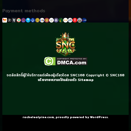
Payment methods
จดลิขสิทธิ์ผู้ให้บริการแต่เพียงผู้เดียวโดย SNC168 Copyright © SNC168
นโยบายความเป็นส่วนตัว
Sitemap
rachelealpine.com
,
proudly powered by WordPress
.