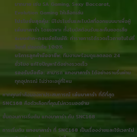
มากมาย เช่น SA Gaming, Sexy Baccarat,
Evolution Gaming ให้เลือกเล่น
โปรโมชั่นสุดคุ้ม:
มีโปรโมชั่นและโบนัสที่ออกแบบมาเพื่อผู้
เล่นบาคาร่า
โดยเฉพาะ ทั้งโบนัสต้อนรับและคืนยอดเสีย
ระบบฝาก-ถอนอัตโนมัติ:
ทำรายการได้รวดเร็วภายในไม่กี่
วินาที ปลอดภัย 100%
บริการลูกค้ามืออาชีพ:
ทีมงานพร้อมดูแลตลอด 24
ชั่วโมง แก้ไขปัญหาได้อย่างรวดเร็ว
รองรับมือถือ:
สามารถ
แทงบาคาร่า
ได้อย่างราบรื่นผ่าน
ทุกอุปกรณ์ ไม่ว่าจะอยู่ที่ไหน
หากคุณกำลังมองหาประสบการณ์
เล่นบาคาร่า
ที่ดีที่สุด
SNC168
คือตัวเลือกที่คุณไม่ควรมองข้าม
ขั้นตอนการเริ่มต้น แทงบาคาร่า กับ SNC168
การเริ่มต้น
แทงบาคาร่า
ที่
SNC168
เป็นเรื่องง่ายและใช้เวลาไม่