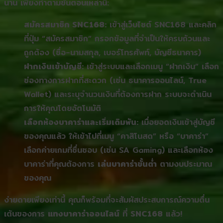
นาน เพียงทำตามขั้นตอนเหล่านี้:
สมัครสมาชิก SNC168:
เข้าสู่เว็บไซต์ SNC168 และคลิก
ที่ปุ่ม “สมัครสมาชิก” กรอกข้อมูลที่จำเป็นให้ครบถ้วนและ
ถูกต้อง (ชื่อ-นามสกุล, เบอร์โทรศัพท์, บัญชีธนาคาร)
ฝากเงินเข้าบัญชี:
เข้าสู่ระบบและเลือกเมนู “ฝากเงิน” เลือก
ช่องทางการฝากที่สะดวก (เช่น ธนาคารออนไลน์, True
Wallet) และระบุจำนวนเงินที่ต้องการฝาก ระบบจะดำเนิน
การให้คุณโดยอัตโนมัติ
เลือกห้องบาคาร่าและเริ่มเดิมพัน:
เมื่อยอดเงินเข้าสู่บัญชี
ของคุณแล้ว ให้เข้าไปที่เมนู “คาสิโนสด” หรือ “บาคาร่า”
เลือกค่ายเกมที่ชื่นชอบ (เช่น SA Gaming) และเลือกห้อง
บาคาร่าที่คุณต้องการ
เล่นบาคาร่าขั้นต่ำ
ตามงบประมาณ
ของคุณ
ง่ายดายเพียงเท่านี้ คุณก็พร้อมที่จะสัมผัสประสบการณ์ความตื่น
เต้นของการ
แทงบาคาร่าออนไลน์
ที่
SNC168
แล้ว!