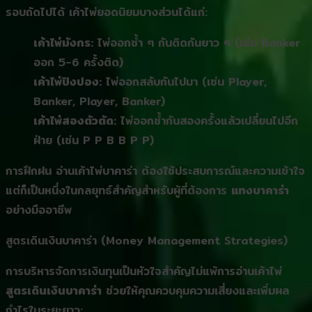
รอบถัดไปได้ เค้าไพ่ยอดนิยมบางส่วนได้แก่:
เค้าไพ่มังกร:
ไพ่ออกซ้ำ ๆ กันติดกันยาว ๆ (เช่น Banker
ออก 5-6 ครั้งติด)
เค้าไพ่ปิงปอง:
ไพ่ออกสลับกันไปมา (เช่น Player,
Banker, Player, Banker)
เค้าไพ่สองตัวตัด:
ไพ่ออกซ้ำกันสองครั้งแล้วเปลี่ยนไปอีก
ฝ่าย (เช่น P P B B P P)
การฝึกฝน
อ่านเค้าไพ่บาคาร่า
ต้องใช้ประสบการณ์และความเข้าใจ
แต่ก็เป็นหนึ่งในกลยุทธ์สำคัญสำหรับผู้ที่ต้องการ
แทงบาคาร่า
อย่างมืออาชีพ
สูตรเดินเงินบาคาร่า (Money Management Strategies)
การบริหารจัดการเงินทุนเป็นหัวใจสำคัญไม่แพ้การอ่านเค้าไพ่
สูตรเดินเงินบาคาร่า
ช่วยให้คุณควบคุมความเสี่ยงและเพิ่มผล
กำไรในระยะยาว: