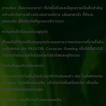
การเลือก
เว็บแทงบาคาร่า
ที่น่าเชื่อถือและมีคุณภาพเป็นสิ่งสำคัญ
อย่างยิ่งในการสร้างประสบการณ์การ
เล่นบาคาร่า
ที่ดีและ
ปลอดภัย นี่คือปัจจัยที่คุณควรพิจารณา:
ความน่าเชื่อถือและใบอนุญาต
เว็บพนันที่ดีควรมีใบอนุญาตประกอบการจากหน่วยงานที่น่าเชื่อถือ
ระดับสากล เช่น PAGCOR, Curacao Gaming เพื่อให้มั่นใจได้
ว่าการดำเนินงานเป็นไปอย่างโปร่งใสและยุติธรรม
โปรโมชั่นและโบนัสบาคาร่า
ตรวจสอบโปรโมชั่นสำหรับสมาชิกใหม่และเก่า เช่น โบนัสฝากเงิน
ครั้งแรก, โบนัสคืนยอดเสีย, หรือโปรโมชั่นฟรีเครดิต เพื่อเพิ่ม
มูลค่าให้กับเงินทุนของคุณ
ระบบฝาก-ถอนที่รวดเร็วและปลอดภัย