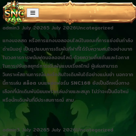
Skip to content
แทงบอลสด แบบมืออาชีพ: เทคนิคและคำแนะนำจาก
rachelealpine.com
Posted by
Posted in
admin
3 July 2026
5 July 2026
Uncategorized
แทงบอลสด หรือการแทงบอลออนไลน์ในขณะที่การแข่งขันกำลัง
ดำเนินอยู่ เป็นรูปแบบการเดิมพันกีฬาที่ได้รับความสนใจอย่างมาก
ในวงการการพนันฟุตบอลออนไลน์ ด้วยความตื่นเต้นและโอกาส
ในการปรับกลยุทธ์การเดิมพันแบบเรียลไทม์ ผู้เล่นสามารถ
วิเคราะห์สถานการณ์และตัดสินใจเดิมพันได้อย่างแม่นยำ นอกจาก
นี้การเล่น
สล็อต
บนแพลตฟอร์ม
SNC168
ยังเป็นอีกหนึ่งทาง
เลือกที่นักเดิมพันนิยมเพราะเล่นง่ายและสนุก ไม่ว่าจะเป็นมือใหม่
หรือนักเดิมพันที่มีประสบการณ์ สาม
Posted by
Posted in
admin
3 July 2026
5 July 2026
Uncategorized