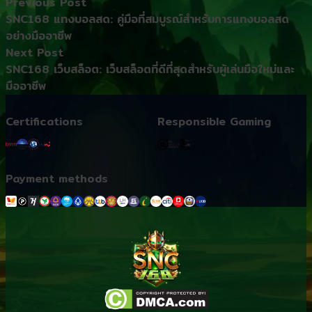
Post
Previous post:
Previous Post
navigation
SNC168 แทงบอลสด: คู่มือที่สมบูรณ์สำหรับการแทงบอลสด
อย่างมืออาชีพ
Next post:
Next Post
SNC168 เว็บสล็อต: เว็บสล็อตที่ดีที่สุดสำหรับผู้เล่นมือใหม่และ
มืออาชีพ
Certifications
Responsible Gaming
Payment methods