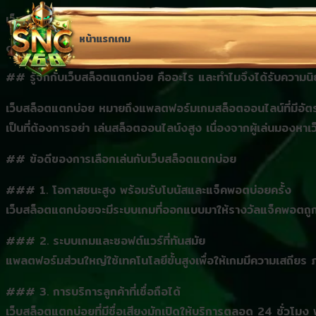
Skip to content
เว็บสล็อตแตกบ่อย: สุดยอดแหล่งรวมเกมสล็อตทำเงินง่ายอันดับ 
หน้าแรก
เกม
Posted by
Posted in
admin
2 July 2026
3 July 2026
Uncategorized
## รู้จักกับเว็บสล็อตแตกบ่อย คืออะไร และทำไมจึงได้รับความน
เว็บสล็อตแตกบ่อย หมายถึงแพลตฟอร์มเกมสล็อตออนไลน์ที่มีอัตราก
เป็นที่ต้องการอย่า
เล่นสล็อตออนไลน์
งสูง เนื่องจากผู้เล่นมองหาเ
## ข้อดีของการเลือกเล่นกับเว็บสล็อตแตกบ่อย
### 1. โอกาสชนะสูง พร้อมรับโบนัสและแจ็คพอตบ่อยครั้ง
เว็บสล็อตแตกบ่อยจะมีระบบเกมที่ออกแบบมาให้รางวัลแจ็คพอตถูกปล่อย
### 2. ระบบเกมและซอฟต์แวร์ที่ทันสมัย
แพลตฟอร์มส่วนใหญ่ใช้เทคโนโลยีขั้นสูงเพื่อให้เกมมีความเสถี
### 3. การบริการลูกค้าที่เชื่อถือได้
เว็บสล็อตแตกบ่อยที่มีชื่อเสียงมักเปิดให้บริการตลอด 24 ชั่วโ