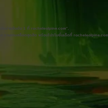
ินง่ายอันดับ 1 ที่ rachelealpine.com”,
ง รวมเกมสล็อตสุดฮิต พร้อมโปรโมชั่นเด็ดที่ rachelealpine.com