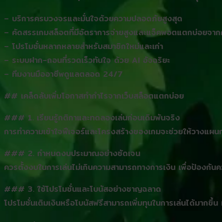
– บริการครบวงจรและมั่นใจด้วยความปลอดภัยสูงสุด
– คัดสรรเกมสล็อตที่มีอัตราการจ่ายสูงและแจ็คพอตแตกบ่อยจากค
– โปรโมชั่นหลากหลายสำหรับสมาชิกใหม่และเก่า
– ระบบฝาก-ถอนที่รวดเร็วทันใจ ด้วย AI อัจฉริยะ
– ทีมงานมืออาชีพดูแลตลอด 24/7
## เคล็ดลับเพิ่มโอกาสทำกำไรจากเว็บสล็อตแตกบ่อย
### 1. เรียนรู้กติกาและทดลองเล่นก่อนเดิมพันจริง
การทำความเข้าใจฟีเจอร์และโครงสร้างของเกมจะช่วยให้วางแผนการ
### 2. กำหนดงบประมาณอย่างชัดเจน
ควรตั้งงบในการเล่นไม่เกินความสามารถทางการเงิน เพื่อป้องกันค
### 3. ใช้โปรโมชั่นและโบนัสอย่างชาญฉลาด
โปรโมชั่นเติมเงินหรือโบนัสฟรีสามารถเพิ่มทุนในการเล่นได้มากขึ้