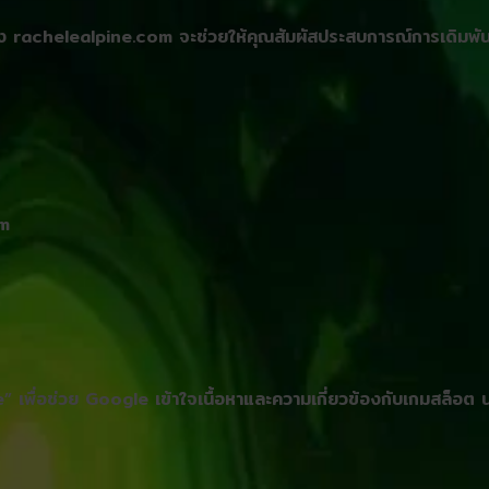
ย่าง rachelealpine.com จะช่วยให้คุณสัมผัสประสบการณ์การเดิมพัน
om
พื่อช่วย Google เข้าใจเนื้อหาและความเกี่ยวข้องกับเกมสล็อต 