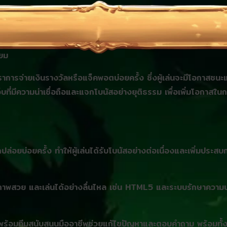
1 ที่ rachelealpine.com
ิยม
ารจ่ายเงินรางวัลหรือแจ็คพอตบ่อยครั้ง ซึ่งผู้เล่นจะมีโอกาสชนะแ
ว็บที่มีความน่าเชื่อถือและแจกโบนัสอย่างยุติธรรม เพื่อเพิ่มโอกาสใ
บ่อยครั้ง ทำให้ผู้เล่นได้รับโบนัสอย่างต่อเนื่องและเพิ่มประสบการ
ยร ภาพสวย และเล่นได้อย่างลื่นไหล เช่น HTML5 และระบบรักษาควา
มง พร้อมทีมสนับสนุนมืออาชีพช่วยแก้ไขปัญหาและตอบคำถาม พร้อมทั