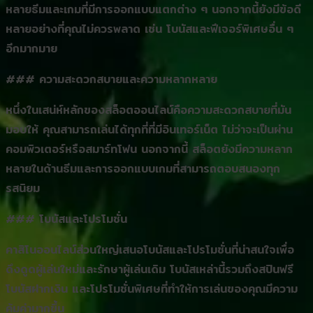
หลายธีมและเกมที่มีการออกแบบแตกต่าง ๆ นอกจากนี้ยังมีข้อดี
หลายอย่างที่คุณไม่ควรพลาด เช่น โบนัสและฟีเจอร์พิเศษอื่น ๆ
อีกมากมาย
### ความสะดวกสบายและความหลากหลาย
หนึ่งในเสน่ห์หลักของสล็อตออนไลน์คือความสะดวกสบายที่มัน
มอบให้ คุณสามารถเล่นได้ทุกที่ที่มีอินเทอร์เน็ต ไม่ว่าจะเป็นผ่าน
คอมพิวเตอร์หรือสมาร์ทโฟน นอกจากนี้ สล็อตยังมีความหลาก
หลายในด้านธีมและการออกแบบเกมที่สามารถตอบสนองทุก
รสนิยม
### โบนัสและโปรโมชั่น
คาสิโนออนไลน์ส่วนใหญ่เสนอโบนัสและโปรโมชั่นที่น่าสนใจเพื่อ
ดึงดูดผู้เล่นใหม่และรักษาผู้เล่นเดิม โบนัสเหล่านี้รวมถึงสปินฟรี
โบนัสฝากเงิน และโปรโมชั่นพิเศษที่ทำให้การเล่นของคุณมีความ
คุ้มค่ามากขึ้น