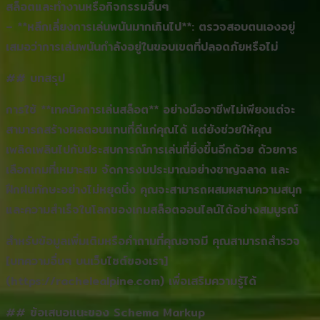
สล็อตและทำงานหรือกิจกรรมอื่นๆ
– **หลีกเลี่ยงการเล่นพนันมากเกินไป**: ตรวจสอบตนเองอยู่
เสมอว่าการเล่นพนันกำลังอยู่ในขอบเขตที่ปลอดภัยหรือไม่
## บทสรุป
การใช้ **เทคนิคการเล่นสล็อต** อย่างมืออาชีพไม่เพียงแต่จะ
สามารถสร้างผลตอบแทนที่ดีแก่คุณได้ แต่ยังช่วยให้คุณ
เพลิดเพลินไปกับประสบการณ์การเล่นที่ยิ่งขึ้นอีกด้วย ด้วยการ
เลือกเกมที่เหมาะสม จัดการงบประมาณอย่างชาญฉลาด และ
ฝึกฝนทักษะอย่างไม่หยุดนิ่ง คุณจะสามารถผสมผสานความสนุก
และความสำเร็จในโลกของเกมสล็อตออนไลน์ได้อย่างสมบูรณ์
สำหรับข้อมูลเพิ่มเติมหรือคำถามที่คุณอาจมี คุณสามารถสำรวจ
[บทความอื่นๆ บนเว็บไซต์ของเรา]
(https://rachelealpine.com) เพื่อเสริมความรู้ได้
## ข้อเสนอแนะของ Schema Markup