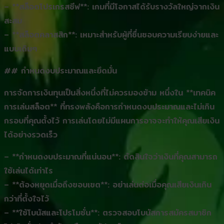
– **สล็อตโปรเกรสซีฟ**: เกมที่มีโอกาสได้รับรางวัลใหญ่จากเงิน
สะสม
– **สล็อตคลาสสิก**: เหมาะสำหรับผู้ที่ชื่นชอบความเรียบง่ายและ
แบบเดิมๆ
## กำหนดงบประมาณและยึดมั่น
การจัดการเงินทุนเป็นสิ่งหนึ่งที่ไม่ควรมองข้าม หนึ่งใน **เทคนิค
การเล่นสล็อต** ที่ทรงพลังคือการกำหนดงบประมาณและไม่เกิน
กรอบที่คุณตั้งไว้ การเล่นโดยไม่มีแผนการอาจจะทำให้คุณเสียเงิน
ได้อย่างรวดเร็ว
– **กำหนดงบประมาณที่แน่นอน**: ตัดสินใจว่าเงินที่คุณสามารถ
ใช้เล่นได้เท่าไร
– **ต้องหยุดเมื่อถึงขอบเขต**: อย่าเล่นต่อเมื่อคุณเสียเงินเกิน
กว่าที่ตั้งใจไว้
– **ใช้โบนัสและโปรโมชั่น**: ตรวจสอบโบนัสการสมัครสมาชิก