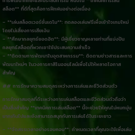
การพัฒนาทักษะและประสบการณ์ หนึ่งใน **เทคนิคการเล่น
สล็อต** ที่ดีที่สุดคือการฝึกฝนอย่างต่อเนื่อง
– **เล่นสล็อตเวอร์ชั่นเดโม**: ทดลองเล่นฟรีเพื่อเข้าใจเกมใหม่
โดยไม่เสี่ยงการเสียเงิน
– **ศึกษากลยุทธ์ยอดฮิต**: มีผู้เชี่ยวชาญหลายท่านที่แบ่งปัน
กลยุทธ์สล็อตที่พวกเขาใช้ประสบความสำเร็จ
– **ติดตามการพัฒนาในอุตสาหกรรม**: ติดตามข่าวสารและการ
พัฒนาใหม่ๆ ในวงการคาสิโนออนไลน์เพื่อไม่ให้พลาดโอกาส
สำคัญ
## การรักษาความสมดุลระหว่างการเล่นและชีวิตส่วนตัว
การรักษาสมดุลที่ดีระหว่างการเล่นสล็อตและชีวิตส่วนตัวถือว่า
เป็นสิ่งสำคัญ **เทคนิคการเล่นสล็อต** นี้จะช่วยให้คุณไม่หมกมุ่น
มากเกินไปและยังสามารถสนุกกับการเล่นได้ในระยะยาว
– **จัดสรรเวลาอย่างรอบคอบ**: กำหนดเวลาที่คุณจะใช้เพื่อเล่น