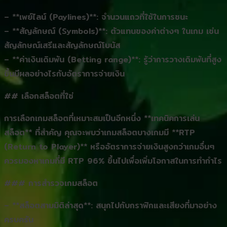
– **เพย์ไลน์ (Paylines)**: จำนวนแถวที่ใช้ในการชนะ
– **สัญลักษณ์ (Symbols)**: ตัวแทนของค่าต่างๆ ในเกม เช่น
สัญลักษณ์เสรีและสัญลักษณ์โบนัส
– **ค่าเงินเดิมพัน (Betting range)**: รู้ว่าการวางเดิมพันที่สูง
ขึ้นมีผลอย่างไรกับอัตราการจ่ายเงิน
## เลือกสล็อตที่ใช่
การเลือกเกมสล็อตที่เหมาะสมเป็นอีกหนึ่ง **เทคนิคการเล่น
สล็อต** ที่สำคัญ คุณจะพบว่าเกมสล็อตบางเกมมี **RTP
(Return to Player)** หรืออัตราการจ่ายเงินสูงกว่าเกมอื่นๆ
ควรมองหาเกมที่มี RTP 96% ขึ้นไปเพื่อเพิ่มโอกาสในการทำกำไร
### การสำรวจเกมสล็อต
– **สล็อตสามมิติล่าสุด**: สนุกไปกับกราฟิกและเสียงที่มาอย่าง
ครบครัน