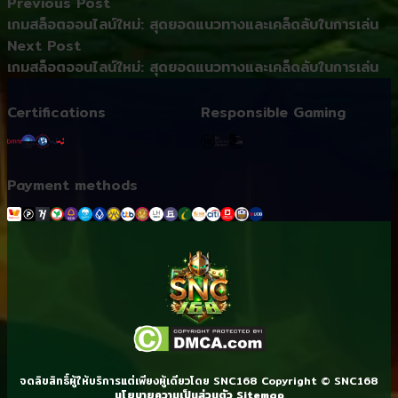
Post
Previous post:
Previous Post
navigation
เกมสล็อตออนไลน์ใหม่: สุดยอดแนวทางและเคล็ดลับในการเล่น
Next post:
Next Post
เกมสล็อตออนไลน์ใหม่: สุดยอดแนวทางและเคล็ดลับในการเล่น
Certifications
Responsible Gaming
Payment methods
จดลิขสิทธิ์ผู้ให้บริการแต่เพียงผู้เดียวโดย SNC168 Copyright © SNC168
นโยบายความเป็นส่วนตัว
Sitemap