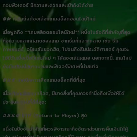
คอมพิวเตอร์ มีความสะดวกและเข้าถึงได้ง่าย
## ทำไมถึงต้องเลือกเกมสล็อตออนไลน์ใหม่
เมื่อพูดถึง **เกมสล็อตออนไลน์ใหม่** หนึ่งในข้อดีที่สำคัญที่สุด
คือความหลากหลายของเกม จากธีมที่หลากหลาย เช่น ธีม
ภาพยนตร์, อนิเมชันยอดฮิต, ไปจนถึงธีมประวัติศาสตร์ คุณจะ
ไม่มีวันเบื่อเมื่อมีเกมใหม่ ๆ ให้ลองเล่นเสมอ นอกจากนี้, เกมใหม่
ยังมักมีโบนัสมากมายและฟีเจอร์พิเศษที่น่าสนใจ
### เทคนิคการเลือกเกมสล็อตที่ดีที่สุด
เมื่อเลือกเล่นเกมสล็อต, มีบางสิ่งที่คุณควรคำนึ่งถึงเพื่อให้ได้
ประสบการณ์ที่ดีที่สุด:
#### RTP (Return to Player) สูง
หนึ่งในปัจจัยสำคัญที่ควรพิจารณาคืออัตราส่วนการคืนเงินให้ผู้