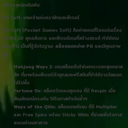
เนื่องจากนักเดิมพัน:
PG Soft: เทพเจ้าแห่งกราฟิกและฟีเจอร์
PG Soft (Pocket Games Soft) คือค่ายเกมที่โดดเด่นเรื่อง
กราฟิก 3D สุดอลังการ และฟีเจอร์เกมที่สร้างสรรค์ ทำให้เกม
ของ PG เป็นที่รู้จักในฐานะ
สล็อตแตกง่าย PG
และมีคุณภาพ
สูง
Mahjong Ways 2:
เกมสล็อตธีมไพ่นกกระจอกสุดคลาส
สิก ที่มาพร้อมฟีเจอร์ตัวคูณและฟรีสปินที่ทำให้รางวัลแตก
ได้ไม่ยั้ง
Fortune Ox:
สล็อตวัวทองสุดเฮง ที่มี Respin เมื่อ
สัญลักษณ์ตรงกัน ให้โอกาสทำเงินซ้ำๆ
Ways of the Qilin:
สล็อตเทพกิเลน ที่มี Multiplier
และ Free Spins พร้อม Sticky Wilds ที่ช่วยเพิ่มโอกาส
ชนะอย่างมหาศาล