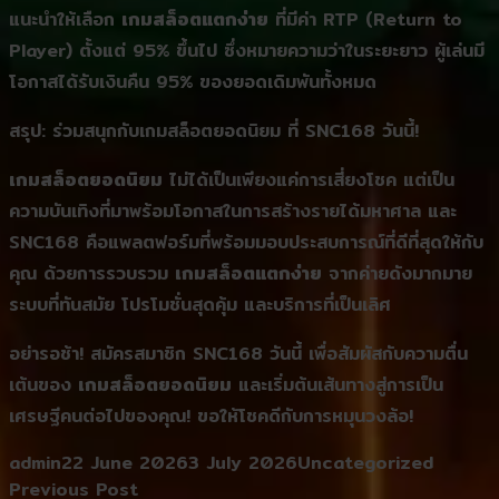
แนะนำให้เลือก
เกมสล็อตแตกง่าย
ที่มีค่า RTP (Return to
Player) ตั้งแต่ 95% ขึ้นไป ซึ่งหมายความว่าในระยะยาว ผู้เล่นมี
โอกาสได้รับเงินคืน 95% ของยอดเดิมพันทั้งหมด
สรุป: ร่วมสนุกกับเกมสล็อตยอดนิยม ที่ SNC168 วันนี้!
เกมสล็อตยอดนิยม
ไม่ได้เป็นเพียงแค่การเสี่ยงโชค แต่เป็น
ความบันเทิงที่มาพร้อมโอกาสในการสร้างรายได้มหาศาล และ
SNC168 คือแพลตฟอร์มที่พร้อมมอบประสบการณ์ที่ดีที่สุดให้กับ
คุณ ด้วยการรวบรวม
เกมสล็อตแตกง่าย
จากค่ายดังมากมาย
ระบบที่ทันสมัย โปรโมชั่นสุดคุ้ม และบริการที่เป็นเลิศ
อย่ารอช้า!
สมัครสมาชิก SNC168
วันนี้ เพื่อสัมผัสกับความตื่น
เต้นของ
เกมสล็อตยอดนิยม
และเริ่มต้นเส้นทางสู่การเป็น
เศรษฐีคนต่อไปของคุณ! ขอให้โชคดีกับการหมุนวงล้อ!
Posted by
Posted in
admin
22 June 2026
3 July 2026
Uncategorized
Post
Previous post:
Previous Post