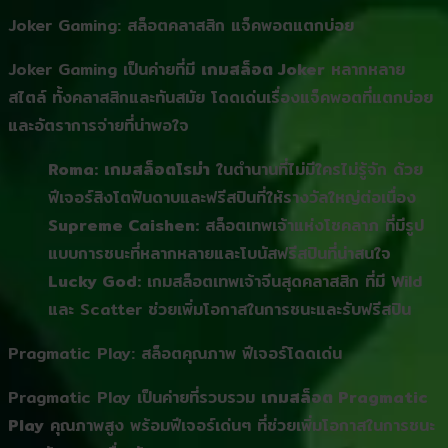
Joker Gaming: สล็อตคลาสสิก แจ็คพอตแตกบ่อย
Joker Gaming เป็นค่ายที่มี
เกมสล็อต Joker
หลากหลาย
สไตล์ ทั้งคลาสสิกและทันสมัย โดดเด่นเรื่องแจ็คพอตที่แตกบ่อย
และอัตราการจ่ายที่น่าพอใจ
Roma:
เกมสล็อตโรม่า
ในตำนานที่ไม่มีใครไม่รู้จัก ด้วย
ฟีเจอร์สิงโตฟันดาบและฟรีสปินที่ให้รางวัลใหญ่ต่อเนื่อง
Supreme Caishen:
สล็อตเทพเจ้าแห่งโชคลาภ ที่มีรูป
แบบการชนะที่หลากหลายและโบนัสฟรีสปินที่น่าสนใจ
Lucky God:
เกมสล็อตเทพเจ้าจีนสุดคลาสสิก ที่มี Wild
และ Scatter ช่วยเพิ่มโอกาสในการชนะและรับฟรีสปิน
Pragmatic Play: สล็อตคุณภาพ ฟีเจอร์โดดเด่น
Pragmatic Play เป็นค่ายที่รวบรวม
เกมสล็อต Pragmatic
Play
คุณภาพสูง พร้อมฟีเจอร์เด่นๆ ที่ช่วยเพิ่มโอกาสในการชนะ