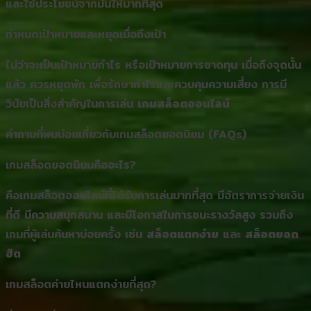
และใช้ประโยชน์จากมันให้มากที่สุด
กำหนดเป้าหมายและหยุดเมื่อถึงเป้า
ไม่ว่าจะเป็นเป้าหมายกำไร หรือเป้าหมายการขาดทุน เมื่อถึงจุดนั้น
แล้ว ควรหยุดพัก เพื่อรักษากำไรและควบคุมความเสี่ยง การมี
วินัยเป็นสิ่งสำคัญในการเล่น
เกมสล็อตออนไลน์
คำถามที่พบบ่อยเกี่ยวกับเกมสล็อตยอดนิยม (FAQs)
เกมสล็อตยอดนิยมคืออะไร?
คือเกมสล็อตออนไลน์ที่ได้รับการเล่นมากที่สุด มีอัตราการจ่ายเงิน
ที่ดี มีความสนุกสนาน และมีโอกาสในการชนะรางวัลสูง รวมถึง
เกมที่ผู้เล่นค้นหาบ่อยครั้ง เช่น
สล็อตแตกง่าย
และ
สล็อตยอด
ฮิต
เกมสล็อตค่ายไหนแตกง่ายที่สุด?