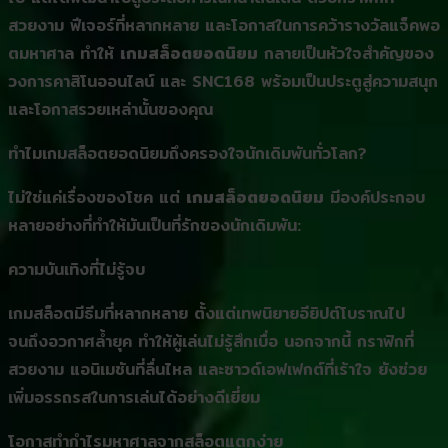
สวยงาม ฟีเจอร์ที่หลากหลาย และโอกาสในการคว้ารางวัลแจ็คพอ
ตมหาศาล ทำให้
เกมสล็อตยอดนิยม
กลายเป็นหัวใจสำคัญของ
วงการคาสิโนออนไลน์ และ SNC168 พร้อมเป็นประตูสู่ความสนุก
และโอกาสรวยเหล่านั้นของคุณ
ทำไมเกมสล็อตยอดนิยมถึงครองใจนักเดิมพันทั่วโลก?
ไม่ใช่แค่เรื่องของโชค แต่
เกมสล็อตยอดนิยม
มีองค์ประกอบ
หลายอย่างที่ทำให้มันเป็นที่รักของนักเดิมพัน:
ความบันเทิงที่ไม่รู้จบ
เกมสล็อตมีธีมที่หลากหลาย ตั้งแต่เทพนิยายอียิปต์โบราณไป
จนถึงอวกาศล้ำยุค ทำให้ผู้เล่นไม่รู้สึกเบื่อ นอกจากนี้ กราฟิกที่
สวยงาม แอนิเมชันที่ลื่นไหล และซาวด์เอฟเฟกต์ที่เร้าใจ ยังช่วย
เพิ่มอรรถรสในการเล่นได้อย่างดีเยี่ยม
โอกาสทำกำไรมหาศาลจากสล็อตแตกง่าย