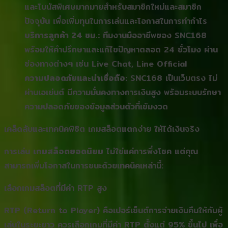
และโบนัสพิเศษมากมายสำหรับสมาชิกใหม่และสมาชิก
ปัจจุบัน เพื่อเพิ่มทุนในการเล่นและโอกาสในการทำกำไร
บริการลูกค้า 24 ชม.:
ทีมงานมืออาชีพของ SNC168
พร้อมให้คำปรึกษาและแก้ไขปัญหาตลอด 24 ชั่วโมง ผ่าน
ช่องทางต่างๆ เช่น Live Chat, Line Official
ความปลอดภัยและน่าเชื่อถือ:
SNC168 เป็นเว็บตรง ไม่
ผ่านเอเย่นต์ มีความมั่นคงทางการเงินสูง พร้อมระบบรักษา
ความปลอดภัยของข้อมูลส่วนตัวที่เข้มงวด
เคล็ดลับและเทคนิคพิชิต เกมสล็อตแตกง่าย ให้ได้เงินจริง
การเล่น
เกมสล็อตยอดนิยม
ไม่ใช่แค่การพึ่งโชค แต่คุณ
สามารถเพิ่มโอกาสในการชนะด้วยเทคนิคเหล่านี้:
เลือกเกมสล็อตที่มีค่า RTP สูง
RTP (Return to Player) คือเปอร์เซ็นต์การจ่ายเงินคืนให้กับผู้
เล่นในระยะยาว ควรเลือกเกมที่มีค่า RTP ตั้งแต่ 95% ขึ้นไป เพื่อ