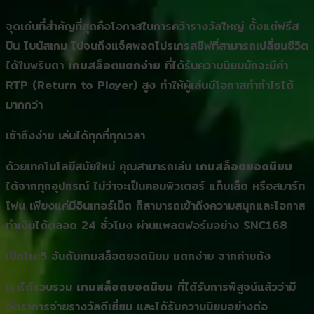
จุดเด่นที่สำคัญที่สุดคือโอกาสในการคว้ารางวัลใหญ่ ตั้งแต่ฟรีส
ปิน โบนัสเกม ไปจนถึงแจ็คพอตโปรเกรสซีฟที่สามารถเปลี่ยนชีวิต
ได้ในพริบตา
เกมสล็อตแตกง่าย
ที่ได้รับความนิยมมักจะมีค่า
RTP (Return to Player) สูง ทำให้ผู้เล่นมีโอกาสทำกำไรได้
มากกว่า
เข้าถึงง่าย เล่นได้ทุกที่ทุกเวลา
ด้วยเทคโนโลยีสมัยใหม่ คุณสามารถเล่น
เกมสล็อตยอดนิยม
ได้จากทุกอุปกรณ์ ไม่ว่าจะเป็นคอมพิวเตอร์ แท็บเล็ต หรือสมาร์ท
โฟน เพียงแค่มีอินเทอร์เน็ต ก็สามารถเข้าถึงความสนุกและโอกาส
ทำเงินได้ตลอด 24 ชั่วโมง ผ่านแพลตฟอร์มอย่าง SNC168
เปิดโผ 5 อันดับเกมสล็อตยอดนิยม แตกง่าย จากค่ายดัง
เราได้รวบรวม
เกมสล็อตยอดนิยม
ที่ได้รับการพิสูจน์แล้วว่ามี
อัตราการจ่ายรางวัลดีเยี่ยม และได้รับความนิยมอย่างต่อ