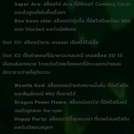
Super Ace:
สล็อตไพ่ Ace ที่มีฟีเจอร์ Combing Cards
และตัวคูณที่เพิ่มขึ้นเรื่อยๆ
Bao boon chin:
สล็อตเปาบุ้นจิ้น ที่มีฟรีสปินพร้อม Wild
แบบ Stacked และโบนัสพิเศษ
Slot XO: สล็อตตำนาน เกมเยอะ เลือกได้ไม่เบื่อ
Slot XO เป็นค่ายเกมที่มีมายาวนานและมี
เกมสล็อต XO
ให้
เลือกเล่นมากมาย โดดเด่นด้วยแจ็คพอตที่มักจะแตกง่ายและ
อัตราการจ่ายที่ยุติธรรม
Wealth God:
สล็อตเทพเจ้าแห่งความมั่งคั่ง ที่มีฟรีสปิน
และสัญลักษณ์ Wild ที่ขยายได้
Dragon Power Flame:
สล็อตมังกรไฟ ที่มีฟรีสปินพร้
อมตัวคูณและ Re-spin
Happy Party:
สล็อตปาร์ตี้สุดหรรษา ที่มาพร้อมฟรีสปิน
และโบนัสเกมสนุกๆ