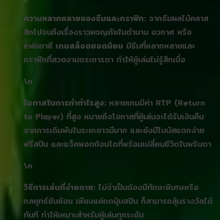
ความหลากหลายของธีมและกราฟิก:
จากธีมผลไม้คลาส
สิกไปจนถึงเรื่องราวผจญภัยในตำนาน อวกาศ หรือ
แฟนตาซี
เกมสล็อตยอดนิยม
มีธีมที่หลากหลายและ
กราฟิกที่สวยงามตระการตา ทำให้ผู้เล่นไม่รู้สึกเบื่อ
\n
โอกาสในการทำกำไรสูง:
หลายเกมมีค่า RTP (Return
to Player) ที่สูง หมายถึงโอกาสที่ผู้เล่นจะได้รับเงินคืน
จากการเดิมพันในระยะยาวมีมาก และยังมีโบนัสแตกง่าย
ฟรีสปิน และแจ็คพอตก้อนโตที่พร้อมเปลี่ยนชีวิตในพริบตา
\n
วิธีการเล่นที่ง่ายดาย:
ไม่จำเป็นต้องมีทักษะพิเศษหรือ
กลยุทธ์ซับซ้อน เพียงแค่กดปุ่มสปิน ก็สามารถลุ้นรางวัลได้
ทันที ทำให้เหมาะสำหรับผู้เล่นทุกระดับ