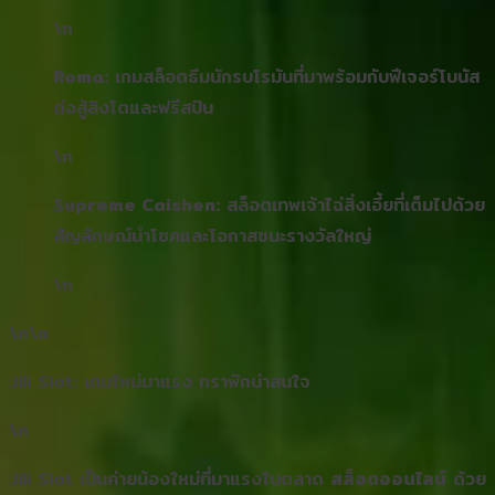
\n
Roma:
เกมสล็อตธีมนักรบโรมันที่มาพร้อมกับฟีเจอร์โบนัส
ต่อสู้สิงโตและฟรีสปิน
\n
Supreme Caishen:
สล็อตเทพเจ้าไฉ่สิ่งเอี้ยที่เต็มไปด้วย
สัญลักษณ์นำโชคและโอกาสชนะรางวัลใหญ่
\n
\n\n
Jili Slot: เกมใหม่มาแรง กราฟิกน่าสนใจ
\n
Jili Slot เป็นค่ายน้องใหม่ที่มาแรงในตลาด
สล็อตออนไลน์
ด้วย