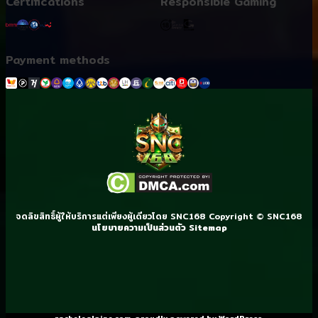
Certifications
Responsible Gaming
Payment methods
จดลิขสิทธิ์ผู้ให้บริการแต่เพียงผู้เดียวโดย SNC168 Copyright © SNC168
นโยบายความเป็นส่วนตัว
Sitemap