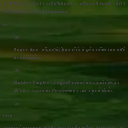
เกมที่มีไอเดียสดใหม่ กราฟิกที่ทันสมัย และฟีเจอร์ที่น่าสนใจ ทำให้
เป็นอีกหนึ่งทางเลือกที่น่าจับตามอง
\n
\n
Super Ace:
สล็อตไพ่โป๊กเกอร์ที่มีสัญลักษณ์พิเศษช่วยให้
ชนะได้ง่ายขึ้น
\n
Golden Empire:
ผจญภัยในอาณาจักรทองคำ พร้อม
ฟีเจอร์การชนะแบบ Cascading และตัวคูณที่เพิ่มขึ้น
\n
\n\n