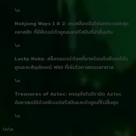
\n
Mahjong Ways 1 & 2:
เกมสล็อตธีมไพ่นกกระจอกสุด
คลาสสิก ที่มีฟีเจอร์ตัวคูณและฟรีสปินที่น่าตื่นเต้น
\n
Lucky Neko:
สล็อตแมวนำโชคที่มาพร้อมกับฟีเจอร์ตัว
คูณและสัญลักษณ์ Wild ที่เพิ่มโอกาสชนะมหาศาล
\n
Treasures of Aztec:
ผจญภัยในปิรามิด Aztec
ค้นหาสมบัติด้วยฟีเจอร์ฟรีสปินและตัวคูณที่ไม่สิ้นสุด
\n
\n\n