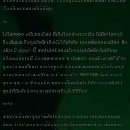
เกมสล็อตยอดนิยม 2024: ค้นพบสุดยอดเกมทำเงินที่ SNC168
เว็บสล็อตออนไลน์ที่ดีที่สุด
\n
ในโลกของ
พนันออนไลน์
ที่เติบโตอย่างรวดเร็ว ไม่มีอะไรจะน่า
ตื่นเต้นและดึงดูดใจนักเดิมพันได้เท่ากับ
เกมสล็อตยอดนิยม
อีก
แล้ว! ปี 2024 นี้ เทคโนโลยีและนวัตกรรมได้ผลักดันให้เกม
สล็อตออนไลน์
มีความหลากหลาย น่าสนใจ และมีโอกาสทำกำไร
สูงกว่าที่เคยเป็นมา และถ้าคุณกำลังมองหาแพลตฟอร์มที่รวมทุก
ความสนุกและโอกาสในการสร้างรายได้
SNC168
คือคำตอบที่
คุณตามหา เราคือแหล่งรวมเกมสล็อตชั้นนำ ที่คัดสรรมาเพื่อให้
คุณได้สัมผัสประสบการณ์การเดิมพันที่ดีที่สุด
\n\n
บทความนี้จะพาคุณเจาะลึกไปกับจักรวาลของ
เกมสล็อตยอด
นิยม
ว่าทำไมเกมเหล่านี้ถึงครองใจนักเดิมพันทั่วโลก มีค่ายเกม