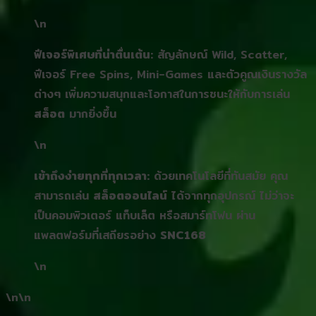
\n
ฟีเจอร์พิเศษที่น่าตื่นเต้น:
สัญลักษณ์ Wild, Scatter,
ฟีเจอร์ Free Spins, Mini-Games และตัวคูณเงินรางวัล
ต่างๆ เพิ่มความสนุกและโอกาสในการชนะให้กับการเล่น
สล็อต
มากยิ่งขึ้น
\n
เข้าถึงง่ายทุกที่ทุกเวลา:
ด้วยเทคโนโลยีที่ทันสมัย คุณ
สามารถเล่น
สล็อตออนไลน์
ได้จากทุกอุปกรณ์ ไม่ว่าจะ
เป็นคอมพิวเตอร์ แท็บเล็ต หรือสมาร์ทโฟน ผ่าน
แพลตฟอร์มที่เสถียรอย่าง
SNC168
\n
\n\n