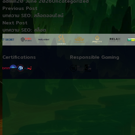
Posted by
Posted in
admin
20 June 2026
Uncategorized
Post
Previous post:
Previous Post
navigation
บทความ SEO: สล็อตออนไลน์
Next post:
Next Post
บทความ SEO: สล็อต
Certifications
Responsible Gaming