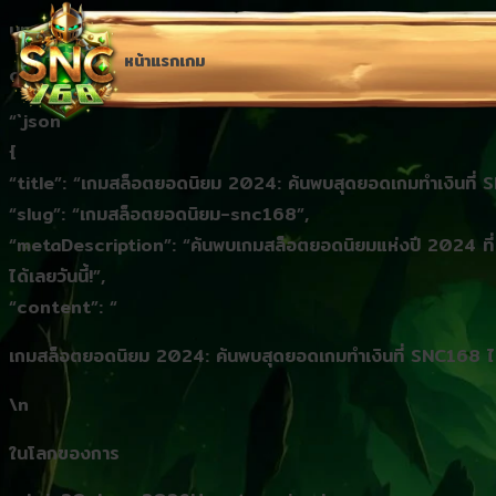
Skip to content
บทความ SEO: เกมสล็อตยอดนิยม
หน้าแรก
เกม
Posted by
Posted in
admin
20 June 2026
Uncategorized
“`json
{
“title”: “เกมสล็อตยอดนิยม 2024: ค้นพบสุดยอดเกมทำเงินที่ 
“slug”: “เกมสล็อตยอดนิยม-snc168”,
“metaDescription”: “ค้นพบเกมสล็อตยอดนิยมแห่งปี 2024 ที่ SNC
ได้เลยวันนี้!”,
“content”: “
เกมสล็อตยอดนิยม 2024: ค้นพบสุดยอดเกมทำเงินที่ SNC168 ไ
\n
ในโลกของการ