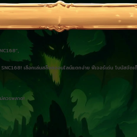
SNC168”,
168! เลือกเล่นสล็อตออนไลน์แตกง่าย ฟีเจอร์เด่น โบนัสจัดเต็ม พ
ม่ควรพลาด!