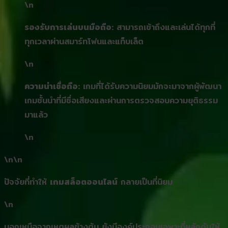
\n
รองรับการเล่นบนมือถือ:
สามารถเข้าถึงและเล่นได้ทุกที่
ทุกเวลาผ่านสมาร์ทโฟนและแท็บเล็ต
\n
ความน่าเชื่อถือ:
เกมที่ได้รับความนิยมมักจะมาจากผู้พัฒนา
เกมชั้นนำที่มีชื่อเสียงและผ่านการตรวจสอบความยุติธรรม
มาแล้ว
\n
\n\n
ปัจจัยที่ทำให้
เกมสล็อตออนไลน์
กลายเป็นที่นิยม
\n
นอกเหนือจากเหตุผลข้างต้น ยังมีองค์ประกอบเฉพาะที่ผลักดันให้