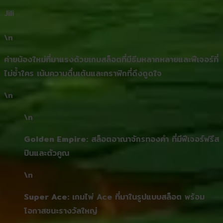
Jili
\n
ค่ายน้องใหม่ที่มาแรงด้วยเกมสล็อตที่มีธีมหลากหลายและฟีเจอร์ที่
ไม่ซ้ำใคร เน้นความตื่นเต้นและกราฟิกที่ดึงดูดใจ
\n
\n
Golden Empire:
สล็อตอาณาจักรทองคำ ที่มีฟีเจอร์ฟรีส
ปินและตัวคูณ
\n
Super Ace:
เกมไพ่ Ace ที่มาในรูปแบบสล็อต พร้อม
โอกาสชนะรางวัลใหญ่