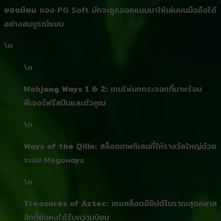
ยอดนิยม
ของ PG Soft มักจะถูกออกแบบมาให้เล่นบนมือถือได้
อย่างสมบูรณ์แบบ
\n
\n
Mahjong Ways 1 & 2:
เกมไพ่นกกระจอกที่มาพร้อม
ฟีเจอร์ฟรีสปินและตัวคูณ
\n
Ways of the Qilin:
สล็อตเทพกิเลนที่ให้รางวัลใหญ่ด้วย
ระบบ Megaways
\n
Treasures of Aztec:
เกมสล็อตอียิปต์โบราณสุดคลาส
สิกที่ยังคงได้รับความนิยม