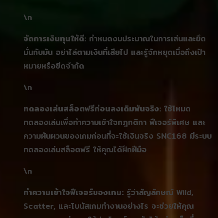
\n
จัดการเงินทุนให้ดี:
กำหนดงบประมาณในการเล่นและยึด
มั่นกับมัน อย่าไล่ตามเงินที่เสียไป และรู้จักหยุดเมื่อถึงเป้า
หมายหรือขีดจำกัด
\n
ทดลองเล่นสล็อตฟรีก่อนลงเดิมพันจริง:
ใช้โหมด
ทดลองเล่นเพื่อทำความเข้าใจกฎกติกา ฟีเจอร์พิเศษ และ
ความผันผวนของเกมก่อนที่จะใช้เงินจริง
SNC168 มีระบบ
ทดลองเล่นสล็อตฟรี
ให้คุณได้ฝึกฝีมือ
\n
ทำความเข้าใจฟีเจอร์ของเกม:
รู้ว่าสัญลักษณ์ Wild,
Scatter, และโบนัสเกมทำงานอย่างไร จะช่วยให้คุณ