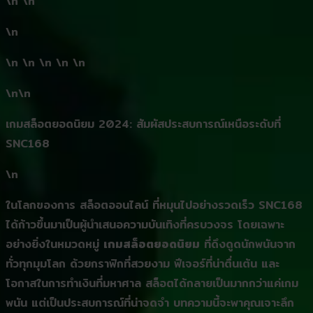
\n
\n
\n
\n
\n
\n
\n \n
\n\n
เกมสล็อตยอดนิยม 2024: สัมผัสประสบการณ์เหนือระดับที่
SNC168
\n
ในโลกของการ
สล็อตออนไลน์
ที่หมุนไปอย่างรวดเร็ว
SNC168
ได้ก้าวขึ้นมาเป็นผู้นำเสนอความบันเทิงที่ครบวงจร โดยเฉพาะ
อย่างยิ่งในหมวดหมู่
เกมสล็อตยอดนิยม
ที่ดึงดูดนักพนันจาก
ทั่วทุกมุมโลก ด้วยกราฟิกที่สวยงาม ฟีเจอร์ที่น่าตื่นเต้น และ
โอกาสในการทำเงินที่มหาศาล สล็อตได้กลายเป็นมากกว่าแค่เกม
พนัน แต่เป็นประสบการณ์ที่น่าจดจำ บทความนี้จะพาคุณเจาะลึก