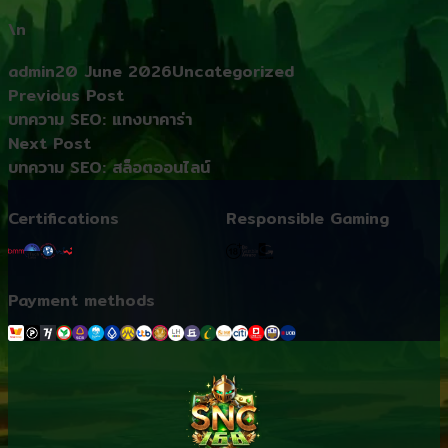
\n
Posted by
Posted in
admin
20 June 2026
Uncategorized
Post
Previous post:
Previous Post
navigation
บทความ SEO: แทงบาคาร่า
Next post:
Next Post
บทความ SEO: สล็อตออนไลน์
Certifications
Responsible Gaming
Payment methods