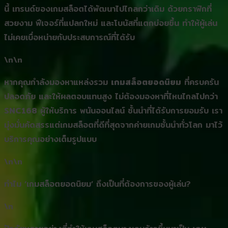
นี้ เทรนด์ของเกมสล็อตได้พัฒนาไปไกลกว่าเดิม ด้วยกราฟิกที่
สวยงาม ฟีเจอร์ที่แปลกใหม่ และโบนัสที่แตกบ่อยขึ้น ทำให้ผู้เล่น
ไม่เคยเบื่อหน่ายกับประสบการณ์ที่ได้รับ
\n\n
หากคุณกำลังมองหาแหล่งรวม
เกมสล็อตยอดนิยม
ที่ครบครัน
ปลอดภัย และให้ผลตอบแทนสูง ไม่ต้องมองหาที่ไหนไกลไปกว่า
SNC168
ผู้ให้บริการ
พนันออนไลน์
ชั้นนำที่ได้รับการยอมรับ เรา
มุ่งมั่นคัดสรรแต่เกมสล็อตที่ดีที่สุดจากค่ายเกมชั้นนำทั่วโลก มาไว้
บริการคุณอย่างเต็มรูปแบบ
\n\n
ทำไม ‘เกมสล็อตยอดนิยม’ ถึงเป็นที่ต้องการของผู้เล่น?
\n