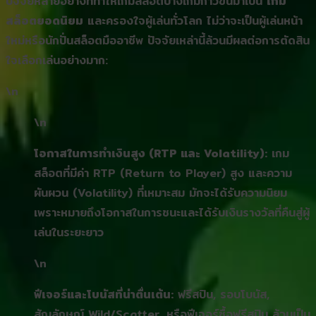
ปัจจัยหลายอย่างที่ทำให้เกมสล็อตบางเกมก้าวขึ้นมาเป็น
เกม
สล็อตยอดนิยม
และครองใจผู้เล่นทั่วโลก ไม่ว่าจะเป็นผู้เล่นหน้า
ใหม่หรือนักปั่นสล็อตมืออาชีพ ปัจจัยเหล่านี้ล้วนมีผลต่อการตัดสิน
ใจเลือกเล่นอย่างมาก:
\n
\n
โอกาสในการทำเงินสูง (RTP และ Volatility):
เกม
สล็อตที่มีค่า RTP (Return to Player) สูง และความ
ผันผวน (Volatility) ที่เหมาะสม มักจะได้รับความนิยม
เพราะหมายถึงโอกาสในการชนะและได้รับเงินรางวัลที่คืนสู่ผู้
เล่นในระยะยาว
\n
ฟีเจอร์และโบนัสที่น่าตื่นเต้น:
ฟรีสปิน, รอบโบนัส,
สัญลักษณ์ Wild/Scatter, หรือฟีเจอร์ซื้อฟรีสปิน ล้วนเป็น