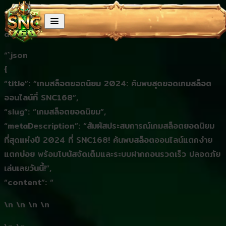
Skip to content
บทความ SEO: เกมสล็อตยอดนิยม
Posted by
Posted in
admin
20 June 2026
Uncategorized
“`json
{
“title”: “เกมสล็อตยอดนิยม 2024: ค้นพบสุดยอดเกมสล็อต
ออนไลน์ที่ SNC168”,
“slug”: “เกมสล็อตยอดนิยม”,
“metaDescription”: “สัมผัสประสบการณ์เกมสล็อตยอดนิยม
ที่สุดแห่งปี 2024 ที่ SNC168! ค้นพบสล็อตออนไลน์แตกง่าย
แตกบ่อย พร้อมโบนัสจัดเต็มและระบบฝากถอนรวดเร็ว ปลอดภัย
เล่นเลยวันนี้!”,
“content”: “
\n
\n
\n
\n