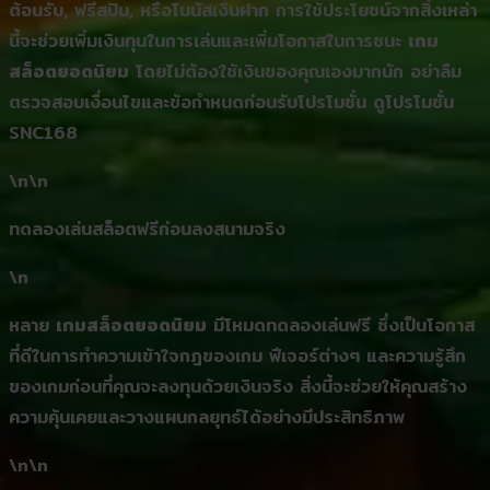
ต้อนรับ, ฟรีสปิน, หรือโบนัสเงินฝาก การใช้ประโยชน์จากสิ่งเหล่า
นี้จะช่วยเพิ่มเงินทุนในการเล่นและเพิ่มโอกาสในการชนะ
เกม
สล็อตยอดนิยม
โดยไม่ต้องใช้เงินของคุณเองมากนัก อย่าลืม
ตรวจสอบเงื่อนไขและข้อกำหนดก่อนรับโปรโมชั่น
ดูโปรโมชั่น
SNC168
\n\n
ทดลองเล่นสล็อตฟรีก่อนลงสนามจริง
\n
หลาย
เกมสล็อตยอดนิยม
มีโหมดทดลองเล่นฟรี ซึ่งเป็นโอกาส
ที่ดีในการทำความเข้าใจกฎของเกม ฟีเจอร์ต่างๆ และความรู้สึก
ของเกมก่อนที่คุณจะลงทุนด้วยเงินจริง สิ่งนี้จะช่วยให้คุณสร้าง
ความคุ้นเคยและวางแผนกลยุทธ์ได้อย่างมีประสิทธิภาพ
\n\n