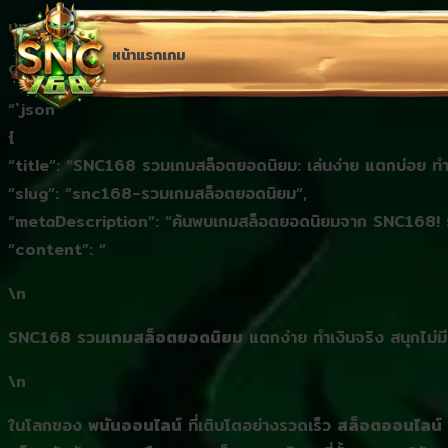
Skip to content
บทความ SEO: เกมสล็อตยอดนิยม
หน้าแรก
เกม
Posted by
Posted in
admin
20 June 2026
Uncategorized
“`json
{
“title”: “SNC168 รวมเกมสล็อตยอดนิยม: เล่นง่าย แตกบ่อย ทำเงิน
“slug”: “snc168-รวมเกมสล็อตยอดนิยม”,
“metaDescription”: “ค้นพบเกมสล็อตยอดนิยมจาก SNC168! รวมสล
“content”: “
\n
SNC168 รวม
เกมสล็อตยอดนิยม
แตกง่าย ทำเงินจริง สนุกไม่มีเ
\n
ในโลกของ
พนันออนไลน์
ที่เติบโตอย่างรวดเร็ว
สล็อตออนไลน์