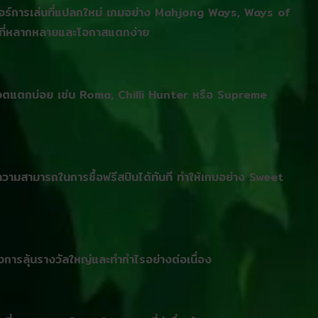
จอร์การเล่นที่แปลกใหม่ เกมอย่าง Mahjong Ways, Ways of
ลที่หลากหลายและโอกาสแตกง่าย
แจ็คพอตแตกบ่อย เช่น Roma, Chilli Hunter หรือ Supreme
ละความสามารถในการซื้อฟรีสปินได้ทันที ทำให้เกมอย่าง Sweet
้องการลุ้นรางวัลใหญ่และทำกำไรอย่างต่อเนื่อง