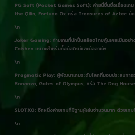
PG Soft (Pocket Games Soft):
ค่ายนี้ขึ้นชื่อเรื่องเก
the Qilin, Fortune Ox หรือ Treasures of Aztec มัก
\n
Joker Gaming:
ค่ายเกมที่นักปั่นสล็อตไทยคุ้นเคยเป็นอย
Caishen เหมาะสำหรับทั้งมือใหม่และมืออาชีพ
\n
Pragmatic Play:
ผู้พัฒนาเกมระดับโลกที่มอบประสบการณ์ก
Bonanza, Gates of Olympus, หรือ The Dog House
\n
SLOTXO:
อีกหนึ่งค่ายเกมที่มีฐานผู้เล่นจำนวนมาก ด้วยเกมท
\n