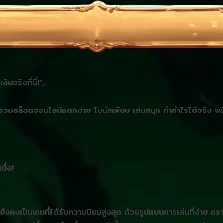
จริงที่นี่!”,
็อตออนไลน์แตกง่าย โบนัสเพียบ เล่นสนุก ทำกำไรได้จริง พร้อมโ
บื่อ!
ยังคงเป็นเกมที่ได้รับความนิยมสูงสุด ด้วยรูปแบบการเล่นที่ง่าย