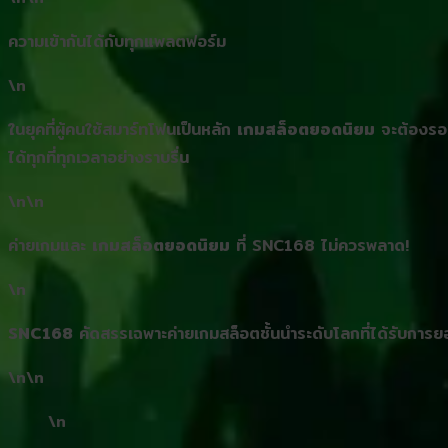
ความเข้ากันได้กับทุกแพลตฟอร์ม
\n
ในยุคที่ผู้คนใช้สมาร์ทโฟนเป็นหลัก
เกมสล็อตยอดนิยม
จะต้องรองร
ได้ทุกที่ทุกเวลาอย่างราบรื่น
\n\n
ค่ายเกมและ
เกมสล็อตยอดนิยม
ที่ SNC168 ไม่ควรพลาด!
\n
SNC168
คัดสรรเฉพาะค่ายเกมสล็อตชั้นนำระดับโลกที่ได้รับการย
\n\n
\n