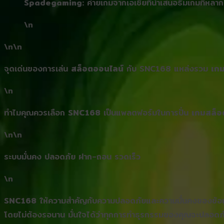
Spadegaming:
ค่ายเกมจากเอเชียที่นำเสนอธีมเกมที่หลาก
\n
\n\n
จุดเด่นของการเล่น
สล็อตออนไลน์
กับ SNC168 แหล่งรวม
เก
\n
ทำไมคุณควรเลือก
SNC168
เป็นแพลตฟอร์มในการปั่น
เกมสล็อ
\n\n
ระบบมั่นคง ปลอดภัย ฝาก-ถอน รวดเร็ว
\n
SNC168
ให้ความสำคัญกับความปลอดภัยและความมั่นคงของข้อมูล
โดยไม่ต้องรอนาน มั่นใจได้ว่าทุกการทำธุรกรรมของคุณจะปลอ