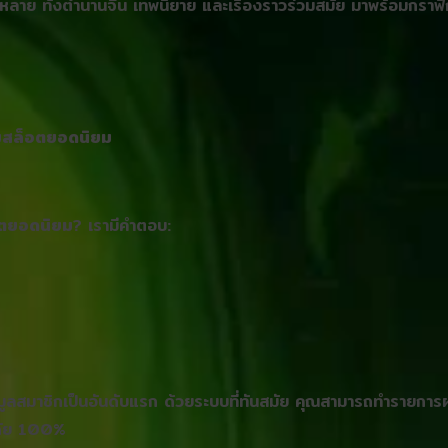
หลาย ทั้งตำนานจีน เทพนิยาย และเรื่องราวร่วมสมัย มาพร้อมกราฟิก
มสล็อตยอดนิยม
ตยอดนิยม
? เรามีคำตอบ:
สมาชิกเป็นอันดับแรก ด้วยระบบที่ทันสมัย คุณสามารถทำรายการฝา
ดภัย 100%