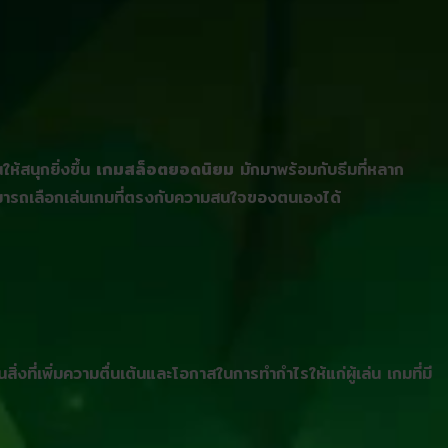
้สนุกยิ่งขึ้น
เกมสล็อตยอดนิยม
มักมาพร้อมกับธีมที่หลาก
นสามารถเลือกเล่นเกมที่ตรงกับความสนใจของตนเองได้
ี่เพิ่มความตื่นเต้นและโอกาสในการทำกำไรให้แก่ผู้เล่น เกมที่มี