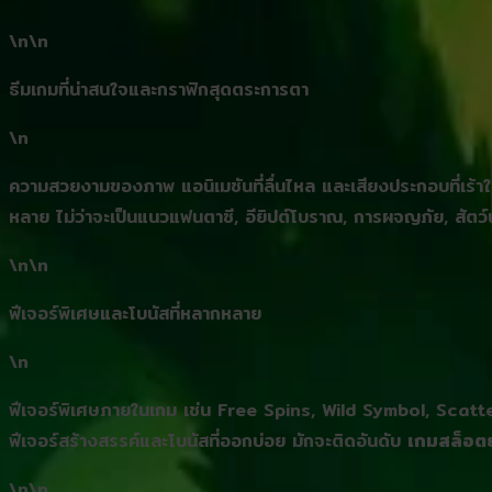
\n\n
ธีมเกมที่น่าสนใจและกราฟิกสุดตระการตา
\n
ความสวยงามของภาพ แอนิเมชันที่ลื่นไหล และเสียงประกอบที่เร้าใ
หลาย ไม่ว่าจะเป็นแนวแฟนตาซี, อียิปต์โบราณ, การผจญภัย, สัตว์
\n\n
ฟีเจอร์พิเศษและโบนัสที่หลากหลาย
\n
ฟีเจอร์พิเศษภายในเกม เช่น Free Spins, Wild Symbol, Scatter S
ฟีเจอร์สร้างสรรค์และโบนัสที่ออกบ่อย มักจะติดอันดับ
เกมสล็อต
\n\n