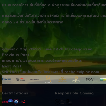
ประสบการณ์การเล่นที่ดีที่สุด สนใจดูรายละเอียดเพิ่มเติมเกี่ยวกับเก
การเลือกเว็บที่มั่นใจได้ว่ามีการให้บริการที่ดีเยี่ยมและการพัฒ
ตลอด 24 ชั่วโมงเป็นสิ่งที่ไม่ควรพลาด
Posted by
Posted in
admin
27 May 2026
5 June 2026
Uncategorized
Post
Previous post:
Previous Post
navigation
แทงบาคาร่า: วิธีเล่นบาคาร่าออนไลน์สำหรับมือใหม่
Next post:
Next Post
SNC168 เว็บพนันออนไลน์ครบวงจรที่ rachelealpine.com
Certifications
Responsible Gaming