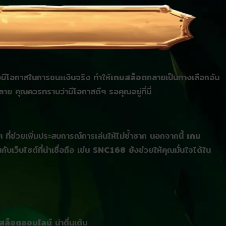
ังมีโอกาสในการชนะเงินจริง ทำให้
เกมสล็อต
กลายเป็นทางเลือกอัน
ลาย คุณควรทราบว่ามีโอกาสดีๆ รอคุณอยู่ที่นี่
ที่ช่วยเพิ่มประสบการณ์การเล่นให้ไม่ซ้ำซาก นอกจากนี้
เกม
บเว็บไซต์ที่น่าเชื่อถือ เช่น
SNC168
ยังช่วยให้คุณมั่นใจได้ใน
สล็อตออนไลน์
น่าตื่นเต้น