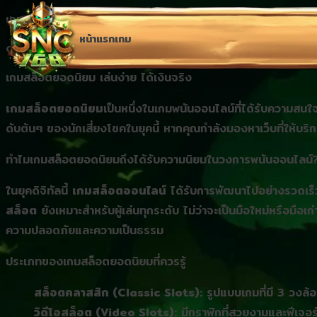
Skip to content
เกมสล็อตยอดนิยมสุดฮิต เล่นง่าย ได้เงินจริง ที่ rachelealpin
หน้าแรก
เกม
Posted by
Posted in
admin
27 May 2026
5 June 2026
Uncategorized
เกมสล็อตยอดนิยม เล่นง่าย ได้เงินจริง
เกมสล็อตยอดนิยม
เป็นหนึ่งในเกมพนันออนไลน์ที่ได้รับความสนใ
ดับต้นๆ ของนักเสี่ยงโชคในยุคนี้ หากคุณกำลังมองหาเว็บที่ให้บริ
ทำไมเกมสล็อตยอดนิยมถึงได้รับความนิยมในวงการพนันออนไลน์
ในยุคดิจิทัลนี้
เกมสล็อตออนไลน์
ได้รับการพัฒนาไปอย่างรวดเร็ว 
สล็อต
ยังเหมาะสำหรับผู้เล่นทุกระดับ ไม่ว่าจะเป็นมือใหม่หรือมือเก่
ความปลอดภัยและความเป็นธรรม
ประเภทของเกมสล็อตยอดนิยมที่ควรรู้
สล็อตคลาสสิก (Classic Slots):
รูปแบบเกมที่มี 3 วงล้
วิดีโอสล็อต (Video Slots):
มีกราฟิกที่สวยงามและฟีเจอร์