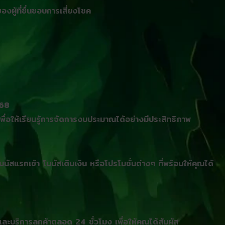
งผู้ที่ชื่นชอบการเสี่ยงโชค
68
่อให้เรียนรู้การจัดการงบประมาณได้อย่างมีประสิทธิภาพ
บนัสแรกเข้า โบนัสเติมเงิน หรือโปรโมชั่นต่างๆ ที่พร้อมให้คุณได้
บริการลูกค้าตลอด 24 ชั่วโมง เพื่อให้คุณได้สัมผัส