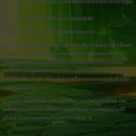
บริหารเวลาในการเล่น ไม่เล่นนานเกินไปเพื่อป้องกันการสูญ
เสีย
ติดตามสูตรและรีวิวเกมจากชุมชนผู้เล่น
บทสรุป เกมสล็อตยอดนิยมที่คุณไม่ควรพลาด
เกมสล็อตยอดนิยม
ทั้งในด้านกราฟิก ฟีเจอร์และโบนัส แจ็คพอ
ตมากมาย มาพร้อมช่องทางการเล่นที่สะดวกสบายบนเว็บไซต์
rachelealpine.com
ที่ได้รับความเชื่อถือในวงการการพนัน
ออนไลน์ หากคุณต้องการประสบการณ์ที่เต็มไปด้วยความสนุก
และโอกาสทำเงินสูง เลือกเล่น
เกมสล็อต
บนแพลตฟอร์มนี้ แล้ว
คุณจะไม่ผิดหวัง
อ่านบทความที่เกี่ยวข้องเพิ่มเติมได้แก่
เกมทำเงินออนไลน์
และ
เคล็ดลับแทงบาคาร่า
เพื่อเปิดโลกใหม่แห่งการพนันออนไลน์ที่
พร้อมได้รับความสนุกสนานและท้าทายใหม่ ๆ