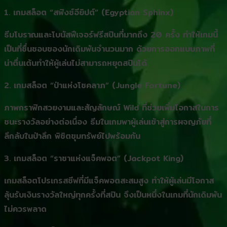
1. เกมสล็อต “สฟิงซ์อียิปต์” (Egyptian Sphinx)
ธีมโบราณและโบนัสฟีเจอร์ฟรีสปินที่มากถึง 20 ครั้ง ทำให้เกมนี้
เป็นที่ชื่นชอบของนักเดิมพันจำนวนมาก ด้วยการออกแบบภาพที่
น่าตื่นเต้นทำให้ผู้เล่นไม่สามารถหยุดสปินได้
2. เกมสล็อต “ป่าแห่งโชคลาภ” (Jungle Fortune)
ภาพกราฟิกสวยงามและสัญลักษณ์ Wild ที่ช่วยเพิ่มโอกาสในการ
ชนะรางวัลอย่างต่อเนื่อง ธีมในเกมพาผู้เล่นเข้าสู่การผจญภัยที่
ลึกลับในป่าลึก พิชิตขุมทรัพย์ไปพร้อมกัน
3. เกมสล็อต “ราชาแห่งแจ็คพอต” (Jackpot King)
เกมสล็อตโปรเกรสซีฟที่มีแจ็คพอตสะสมสูง ทำให้ผู้เล่นมีโอกาส
ลุ้นรับเงินรางวัลใหญ่ทุกครั้งที่สปิน จึงเป็นหนึ่งในเกมที่นักเดิมพัน
ไม่ควรพลาด