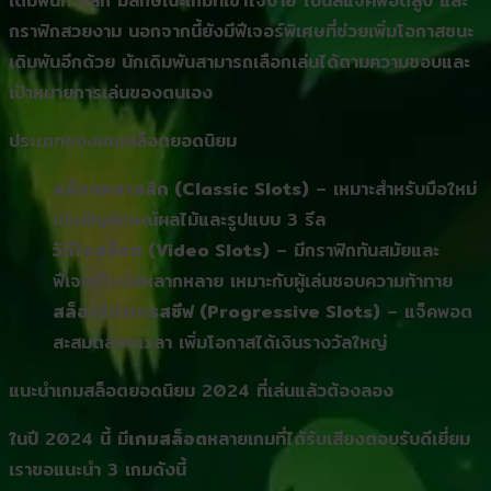
เดิมพันทั่วโลก มีลักษณะเกมที่เข้าใจง่าย โบนัสแจ็คพอตสูง และ
กราฟิกสวยงาม นอกจากนี้ยังมีฟีเจอร์พิเศษที่ช่วยเพิ่มโอกาสชนะ
เดิมพันอีกด้วย นักเดิมพันสามารถเลือกเล่นได้ตามความชอบและ
เป้าหมายการเล่นของตนเอง
ประเภทของเกมสล็อตยอดนิยม
สล็อตคลาสสิก (Classic Slots)
– เหมาะสำหรับมือใหม่
เน้นสัญลักษณ์ผลไม้และรูปแบบ 3 รีล
วิดีโอสล็อต (Video Slots)
– มีกราฟิกทันสมัยและ
ฟีเจอร์โบนัสหลากหลาย เหมาะกับผู้เล่นชอบความท้าทาย
สล็อตโปรเกรสซีฟ (Progressive Slots)
– แจ็คพอต
สะสมตลอดเวลา เพิ่มโอกาสได้เงินรางวัลใหญ่
แนะนำเกมสล็อตยอดนิยม 2024 ที่เล่นแล้วต้องลอง
ในปี 2024 นี้ มี
เกมสล็อต
หลายเกมที่ได้รับเสียงตอบรับดีเยี่ยม
เราขอแนะนำ 3 เกมดังนี้