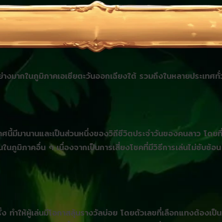
มอย่างมากในภูมิภาคเอเชียตะวันออกเฉียงใต้ รวมถึงในหลายประเทศทั
้มีมานานและเป็นส่วนหนึ่งของวิถีชีวิตประจำวันของคนลาว โดยที
นภูมิภาคอื่น ๆ เนื่องจากเป็นการเสี่ยงโชคที่มีวิธีการเล่นไม่ซับซ้อน
 ทำให้ผู้เล่นมีโอกาสลุ้นรางวัลบ่อย โดยตัวเลขที่เลือกแทงต้องเป็