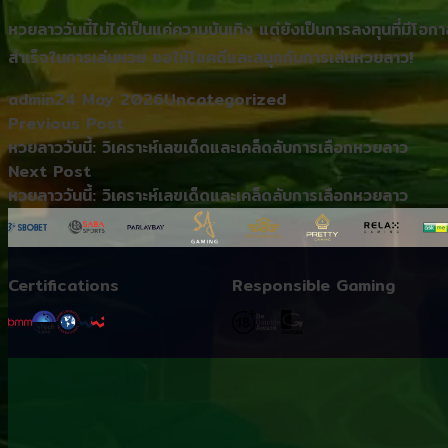
หวยลาววันนี้ไม่ได้เป็นแค่ความบันเทิง แต่ยังเป็นการลงทุนที่ม
สำเร็จในการเล่นหวย ขอให้โชคดีและสนุกกับการเล่นหวยลาว!
Posted by
Posted in
admin
24 May 2026
Uncategorized
Post
Previous post:
Previous Post
navigation
หวยลาววันนี้: วิเคราะห์เลขเด็ดและเคล็ดลับการเลือกหวยลาว
Next post:
Next Post
หวยลาววันนี้: วิเคราะห์เลขเด็ดและเคล็ดลับการเลือกหวยลาว
Certifications
Responsible Gaming