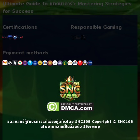
Ultimate Guide to แทงบาคาร่า: Mastering Strategies
for Success
Certifications
Responsible Gaming
Payment methods
จดลิขสิทธิ์ผู้ให้บริการแต่เพียงผู้เดียวโดย SNC168 Copyright © SNC168
นโยบายความเป็นส่วนตัว
Sitemap