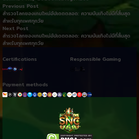
Post
Previous post:
Previous Post
navigation
สำรวจโลกของเกมใหม่อัปเดตตลอด: ความบันเทิงไม่มีที่สิ้นสุด
สำหรับทุกเพศทุกวัย
Next post:
Next Post
สำรวจโลกของเกมใหม่อัปเดตตลอด: ความบันเทิงไม่มีที่สิ้นสุด
สำหรับทุกเพศทุกวัย
Certifications
Responsible Gaming
Payment methods