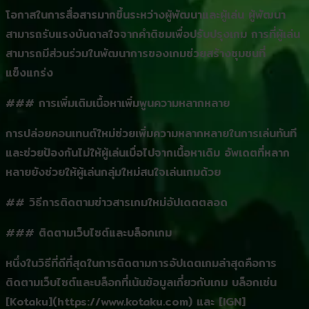
โอกาสในการสื่อสารมากขึ้นระหว่างผู้พัฒนาและผู้เล่น ผู้พัฒนา
สามารถรับแรงบันดาลใจจากคำติชมเพื่อปรับปรุงเกม การที่ผู้เล่น
สามารถมีส่วนร่วมในพัฒนาการของเกมช่วยสร้างชุมชนที่
แข็งแกร่ง
### การเพิ่มเติมเนื้อหาเพิ่มพูนความหลากหลาย
การปล่อยคอนเทนต์ใหม่ช่วยเพิ่มความหลากหลายในการเล่นทันที
และช่วยป้องกันไม่ให้ผู้เล่นเบื่อไปจากเนื้อหาเดิม อัพเดตที่หลาก
หลายยังช่วยให้ผู้เล่นกลุ่มใหม่สนใจเล่นเกมด้วย
## วิธีการติดตามข่าวสารเกมใหม่อัปเดตตลอด
### ติดตามเว็บไซต์และบล็อกเกม
หนึ่งในวิธีที่ดีที่สุดในการติดตามการอัปเดตเกมล่าสุดคือการ
ติดตามเว็บไซต์และบล็อกที่เน้นข้อมูลเกี่ยวกับเกม บล็อกเช่น
[Kotaku](https://www.kotaku.com) และ [IGN]