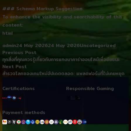
### Schema Markup Suggestion
To enhance the visibility and searchability of this
content:
html
Posted by
Posted in
admin
24 May 2026
24 May 2026
Uncategorized
Post
Previous post:
Previous Post
navigation
ทุกสิ่งที่คุณควรรู้เกี่ยวกับการแทงบาคาร่าออนไลน์เพื่อชัยชนะ
Next post:
Next Post
สำรวจโลกของเกมใหม่อัปเดตตลอด: แพลตฟอร์มที่ไม่เคยหยุด
Certifications
Responsible Gaming
Payment methods