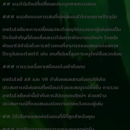
## แนวโน้มใหม่ที่เปลี่ยนแปลงอุตสาหกรรมเกม
### แนวคิดของการเล่นที่ตอบสนองได้ตามสภาพปัจจุบัน
เทคโนโลยีและการเปลี่ยนแปลงในพฤติกรรมของผู้เล่นเกมเป็น
ปัจจัยสำคัญที่ขับเคลื่อนแนวโน้มการพัฒนาเกมใหม่ๆ โดยนัก
พัฒนาได้คำนึงถึงการสร้างเกมที่สามารถตอบสนองต่อสภาพ
ปัจจุบันของโลกได้ เช่น เกมที่เน้นเรื่องการอนุรักษ์สิ่งแวดล้อม
### การรวมเนื้อหาเสมือนจริงเข้ากับเกม
เทคโนโลยี AR และ VR กำลังผสมผสานกับเกมให้เกิด
ประสบการณ์เล่นเกมที่เหมือนจริงและสมบูรณ์ยิ่งขึ้น การรวม
เทคโนโลยีเหล่านี้เข้ากับการอัปเดตเกมใหม่ๆ ช่วยสร้าง
ประสบการณ์ที่ตอบสนองต่อความคาดหวังของผู้เล่น
## วิธีเลือกแพลตฟอร์มเกมที่ดีที่สุดสำหรับคุณ
### การพิจารณามาตราฐานของแพลตฟอร์ม