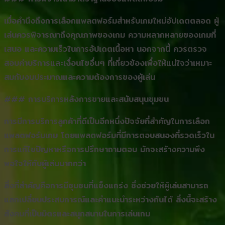
เมื่อคำนึงถึงการเลือกแพลตฟอร์มสำหรับเกมใหม่อัปเดตตลอด ผู้
เล่นควรพิจารณาถึงคุณภาพของเกม ความหลากหลายของเกมที่
เสนอ และความเร็วในการอัปเดตเนื้อหา นอกจากนี้ ควรตรวจ
สอบค่าบริการและเงื่อนไขอื่นๆ ที่เกี่ยวข้องเพื่อให้แน่ใจว่าเหมาะ
สมกับงบประมาณและความต้องการของผู้เล่น
### การบริการหลังการขายและสนับสนุนชุมชน
การมีการบริการลูกค้าที่ดีเป็นอีกหนึ่งปัจจัยที่สำคัญในการเลือก
แพลตฟอร์มเกม โดยแพลตฟอร์มที่มีการตอบสนองที่รวดเร็วใน
การแก้ไขปัญหาหรือการปรึกษาถามตอบ มักจะสร้างความพึง
พอใจให้กับผู้เล่นมากกว่า
สิ่งที่สำคัญคือการมีชุมชนที่แข็งแกร่ง ซึ่งช่วยให้ผู้เล่นสามารถ
แลกเปลี่ยนประสบการณ์และคำแนะนำระหว่างกันได้ สิ่งนี้จะสร้าง
สังคมที่เป็นมิตรและสนุกสนานในการเล่นเกม