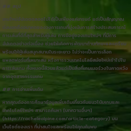
## สรุป
เกมใหม่อัปเดตตลอดไม่ได้เป็นเพียงแค่เทรนด์ แต่เป็นสัญญาณ
บ่งบอกถึงอนาคตของวงการเกมที่มุ่งเน้นการสร้างประสบการณ์
การเล่นที่ดีที่สุดสำหรับผู้เล่น การมีอยู่ของเกมใหม่ๆ ที่มีการ
อัปเดตอย่างต่อเนื่อง ช่วยให้เกิดการพัฒนาด้านทักษะและเตรียม
พร้อมให้ผู้เล่นสนุกสนานในระยะยาว ไม่ว่าจะเป็นการเลือก
แพลตฟอร์มที่เหมาะสม หรือการรวมเทคโนโลยีสมัยใหม่เข้าไปใน
การเล่นเกม ทั้งหมดนี้ล้วนแล้วแต่เป็นสิ่งที่เกมเมอร์วงในคาดหวัง
จากอุตสาหกรรมเกม
## การอ่านเพิ่มเติม
หากคุณต้องการศึกษาข้อมูลเพิ่มเติมเกี่ยวกับแนวโน้มเกมและ
เทคโนโลยีใหม่ๆ สามารถค้นหา [บทความอื่นๆ]
(https://rachelealpine.com/article-category) บน
เว็บไซต์ของเรา ที่น่าสนใจและพร้อมให้คุณค้นพบ