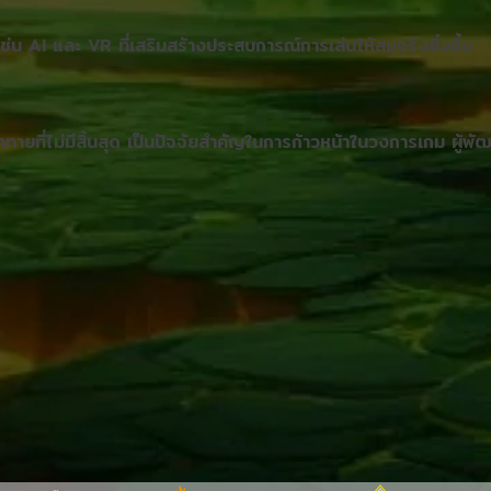
ช่น AI และ VR ที่เสริมสร้างประสบการณ์การเล่นให้สมจริงยิ่งขึ้น
ทายที่ไม่มีสิ้นสุด เป็นปัจจัยสำคัญในการก้าวหน้าในวงการเกม ผู้