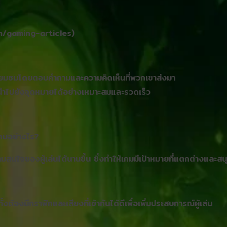
om/gaming-articles)
้เยี่ยมชมโดยตอบคำถามและความคิดเห็นที่พวกเขาส่งมา
มดนำไปยังจุดหมายได้อย่างเหมาะสมและรวดเร็ว
กมอย่างไร?
จของผู้เล่นได้นานขึ้น ซึ่งทำให้เกมมีเป้าหมายที่แตกต่างและสนุกย
ต้องมีกราฟิกและเสียงที่เข้ากันได้ดีเพื่อเพิ่มประสบการณ์ผู้เล่น