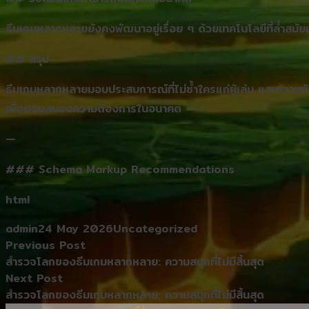
ธีมเกมหลากหลายยังคงพัฒนาอยู่เรื่อย ๆ ด้วยเทคโนโลยีที่ล้ำสมัยเ
## สรุป
ธีมเกมหลากหลายมอบประสบการณ์ที่ไม่ซ้ำใครแก่ผู้เล่น และความท้า
เพื่อตอบสนองความต้องการในอนาคต
—
### Schema Markup Recommendations
html
Posted by
Posted in
admin
24 May 2026
Uncategorized
Post
Previous post:
Previous Post
navigation
สำรวจโลกของธีมเกมหลากหลาย: ความสนุกที่ไม่มีสิ้นสุด
Next post:
Next Post
สำรวจโลกของธีมเกมหลากหลาย: ความสนุกที่ไม่มีสิ้นสุด