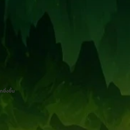
ิ่งขึ้น