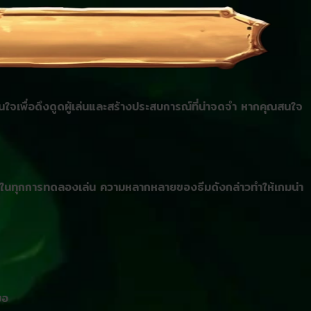
นใจเพื่อดึงดูดผู้เล่นและสร้างประสบการณ์ที่น่าจดจำ หากคุณสนใจ
้าทายในทุกการทดลองเล่น ความหลากหลายของธีมดังกล่าวทำให้เกมน่า
มอ