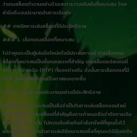
ว่าเกมสล็อตทำงานอย่างไรและการวางเดิมพันที่เหมาะสม โดย
คำนึงถึงงบประมาณในการเดิมพัน
## เทคนิคการเล่นสล็อตที่มีประสิทธิภาพ
### 1. เลือกเกมสล็อตที่เหมาะสม
ไม่ว่าคุณจะเป็นผู้เล่นมือใหม่หรือมีประสบการณ์ การเลือกเกม
สล็อตที่เหมาะสมเป็นขั้นตอนแรกที่สำคัญ เกมสล็อตแต่ละเกมมี
อัตราการจ่ายเงิน (RTP) ที่แตกต่างกัน ดังนั้นการเลือกเกมที่มี
RTP สูงจะช่วยให้คุณมีโอกาสชนะมากขึ้น
### 2. จัดการงบประมาณอย่างมีประสิทธิภาพ
การจัดการงบประมาณเป็นสิ่งจำเป็นในการเล่นสล็อตออนไลน์
โดยเทคนิคการเล่นสล็อตที่สำคัญคือการกำหนดขีดจำกัดการเดิม
พันและยึดมั่นต่อมัน ไม่ควรเดิมพันเกินกำลังทรัพย์ที่คุณตั้งไว้
และควรจัดสรรเงินในการเล่นให้เหมาะสมเพื่อที่คุณจะได้มีเวลาใน