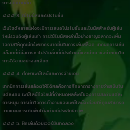
การเล่นนานขึ้น
### 3. ใช้โบนัสและโปรโมชั่น
เว็บไซต์หลายแห่งจะมีการเสนอโปรโมชั่นและโบนัสสำหรับผู้เล่น
ใหม่รวมถึงผู้เล่นเก่า การใช้โบนัสเหล่านี้อย่างชาญฉลาดจะเพิ่ม
โอกาสให้คุณมีทรัพยากรมากขึ้นในการเล่นสล็อต เทคนิคการเล่น
สล็อตที่ดีคือการหาโปรโมชั่นที่มีประโยชน์และศึกษาข้อกำหนดใน
การใช้งานอย่างละเอียด
### 4. ศึกษาเพย์ไลน์และการจ่ายเงิน
เทคนิคการเล่นสล็อตให้ได้ผลคือการศึกษาตารางการจ่ายเงินใน
แต่ละเกม เพย์ไลน์คือไลน์ที่กำหนดผลลัพธ์ของการชนะในแต่ละ
การหมุน การเข้าใจการทำงานของเพย์ไลน์จะช่วยให้คุณสามารถ
วางแผนการเดิมพันได้อย่างมีประสิทธิภาพ
### 5. ฝึกเล่นด้วยเวอร์ชันทดลอง