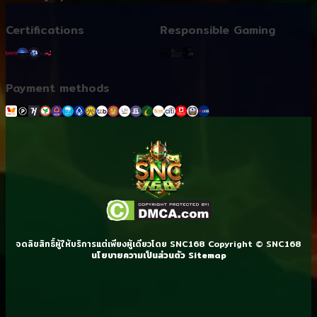
Certifications
Responsible Gaming
Payment methods
จดลิขสิทธิ์ผู้ให้บริการแต่เพียงผู้เดียวโดย SNC168 Copyright © SNC168
นโยบายความเป็นส่วนตัว
Sitemap