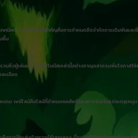
นิคการเล่นสล็อตที่สำคัญคือการกำหนดขีดจำกัดการเดิมพันและยึดมั่
นขึ้น
รวมถึงผู้เล่นเก่า การใช้โบนัสเหล่านี้อย่างชาญฉลาดจะเพิ่มโอกาสให
งละเอียด
่ละเกม เพย์ไลน์คือไลน์ที่กำหนดผลลัพธ์ของการชนะในแต่ละการหม
ี่สุดคือการฝึกเล่นด้วยเวอร์ชันทดลอง นี่จะช่วยให้คุณคุ้นเคยกับเกม