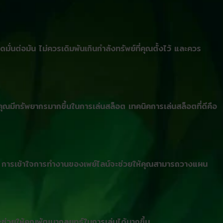
นต่อมัน ไม่ควรเดิมพันเกินกำลังทรัพย์ที่คุณตั้งไว้ และควร
้คุณมีทรัพยากรมากขึ้นในการเล่นสล็อต เทคนิคการเล่นสล็อตที่ดีคือ
ุน การเข้าใจการทำงานของเพย์ไลน์จะช่วยให้คุณสามารถวางแผน
และช่วยให้คุณพัฒนากลยุทธ์ในการเล่นได้มากขึ้น