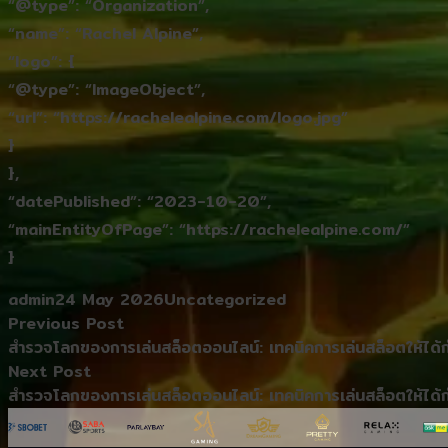
“@type”: “Organization”,
“name”: “Rachel Alpine”,
“logo”: {
“@type”: “ImageObject”,
“url”: “https://rachelealpine.com/logo.jpg”
}
},
“datePublished”: “2023-10-20”,
“mainEntityOfPage”: “https://rachelealpine.com/”
}
Posted by
Posted in
admin
24 May 2026
Uncategorized
Post
Previous post:
Previous Post
navigation
สำรวจโลกของการเล่นสล็อตออนไลน์: เทคนิคการเล่นสล็อตให้ได้ก
Next post:
Next Post
สำรวจโลกของการเล่นสล็อตออนไลน์: เทคนิคการเล่นสล็อตให้ได้ก