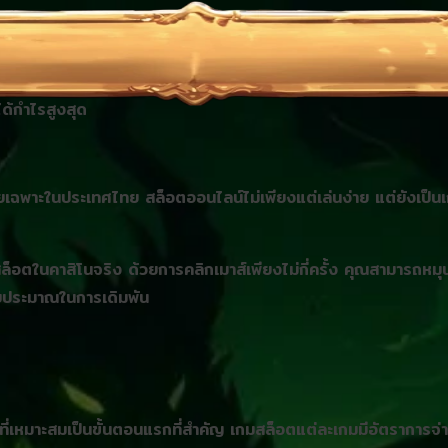
ำไรสูงสุด
ด้กำไรสูงสุด
ยเฉพาะในประเทศไทย สล็อตออนไลน์ไม่เพียงแต่เล่นง่าย แต่ยังเป็นเก
อตในคาสิโนจริง ด้วยการคลิกเมาส์เพียงไม่กี่ครั้ง คุณสามารถหมุ
บประมาณในการเดิมพัน
ตที่เหมาะสมเป็นขั้นตอนแรกที่สำคัญ เกมสล็อตแต่ละเกมมีอัตราการจ่า