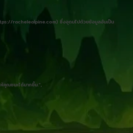
https://rachelealpine.com) ซึ่งอุดมไปด้วยข้อมูลอันเป็น
ห้คุณชนะได้มากขึ้น.”,