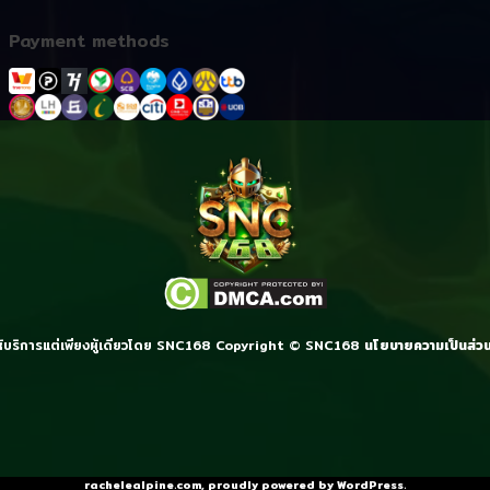
Payment methods
ู้ให้บริการแต่เพียงผู้เดียวโดย SNC168 Copyright © SNC168
นโยบายความเป็นส่วน
rachelealpine.com
,
proudly powered by WordPress
.