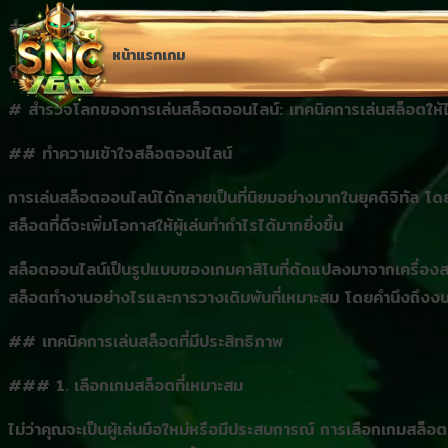
Skip to content
สำรวจโลกของการเล่นสล็อตออนไลน์: เทคนิคการเล่นสล็อตให้ได้ก
หน้าแรก
เกม
Posted by
Posted in
admin
24 May 2026
Uncategorized
# สำรวจโลกของการเล่นสล็อตออนไลน์: เทคนิคการเล่นสล็อตให้ไ
## ทำความเข้าใจสล็อตออนไลน์
การเล่นสล็อตออนไลน์ได้กลายเป็นที่นิยมอย่างมากในยุคดิจิทัล โด
สล็อตที่ดีจะเพิ่มโอกาสให้ผู้เล่นทำกำไรได้มากยิ่งขึ้น
สล็อตออนไลน์เป็นรูปแบบของเกมคาสิโนที่ดัดแปลงมาจากเครื่องสล็
สล็อตทำงานอย่างไรและการวางเดิมพันที่เหมาะสม โดยคำนึงถึงง
## เทคนิคการเล่นสล็อตที่มีประสิทธิภาพ
### 1. เลือกเกมสล็อตที่เหมาะสม
ไม่ว่าคุณจะเป็นผู้เล่นมือใหม่หรือมีประสบการณ์ การเลือกเกมสล็อ