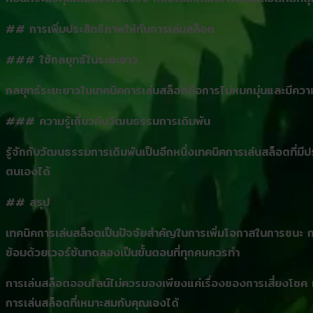
## การเพิ่มประสิทธิภาพให้กับการเล่นสล็อต
### ใช้กลยุทธ์ในระยะยาว
กลยุทธ์ระยะยาวในเทคนิคการเล่นสล็อตคือการไม่หมกมุ่นและมีความคา
### ความรู้เกี่ยวกับวัฒนธรรมการเดิมพัน
รู้จักกับวัฒนธรรมการเดิมพันเป็นอีกหนึ่งเทคนิคการเล่นสล็อตที่ม
ตนเองได้
## สรุป
เทคนิคการเล่นสล็อตเป็นปัจจัยสำคัญในการเพิ่มโอกาสในการชนะ 
ซ้อมด้วยเวอร์ชันทดลองเป็นขั้นตอนที่ทุกคนควรทำ
การเล่นสล็อตออนไลน์ไม่ควรมองเพียงแค่เรื่องของการเสี่ยงโชค
การเล่นสล็อตที่เหมาะสมกับคุณเองได้