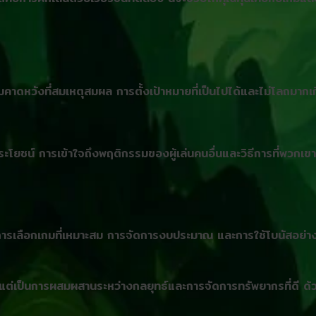
ดหวังที่สมเหตุสมผล การตั้งเป้าหมายที่เป็นไปได้และไม่โลถมากเกิน
ีประโยชน์ การเข้าใจถึงพฤติกรรมของผู้เล่นคนอื่นและวิธีการที่พวก
การเลือกเกมที่เหมาะสม การจัดการงบประมาณ และการใช้โบนัสอย่าง
 แต่เป็นการผสมผสานระหว่างกลยุทธ์และการจัดการทรัพยากรที่ดี ด