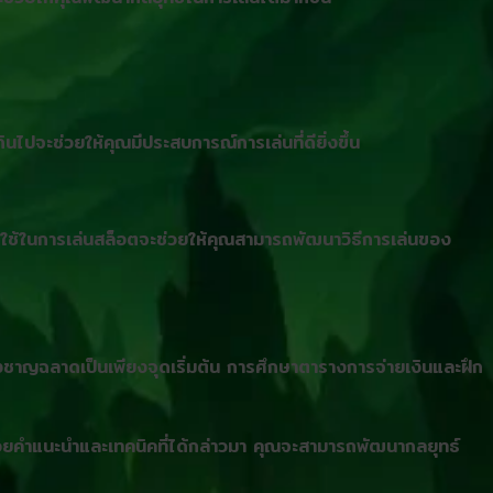
ไปจะช่วยให้คุณมีประสบการณ์การเล่นที่ดียิ่งขึ้น
เขาใช้ในการเล่นสล็อตจะช่วยให้คุณสามารถพัฒนาวิธีการเล่นของ
ชาญฉลาดเป็นเพียงจุดเริ่มต้น การศึกษาตารางการจ่ายเงินและฝึก
้วยคำแนะนำและเทคนิคที่ได้กล่าวมา คุณจะสามารถพัฒนากลยุทธ์