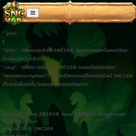
Skip to content
บทความ SEO: สล็อต
Posted by
Posted in
admin
20 June 2026
20 June 2026
Uncategorized
“`json
{
“title”: “สล็อตออนไลน์ SNC168: สุดยอดเกมพนันยอดนิยม
ทำเงินง่าย ได้เงินจริง”,
“slug”: “สล็อต-ออนไลน์-SNC168-เกมพนันยอดนิยม”,
“metaDescription”: “ค้นพบโลกของสล็อตออนไลน์ SNC168
เว็บพนันชั้นนำที่รวมเกมสล็อตยอดนิยมจาก
Posted by
Posted in
admin
20 June 2026
20 June 2026
Uncategorized
Post
Previous post:
Previous Post
navigation
บทความ SEO: SNC168
Next post:
Next Post