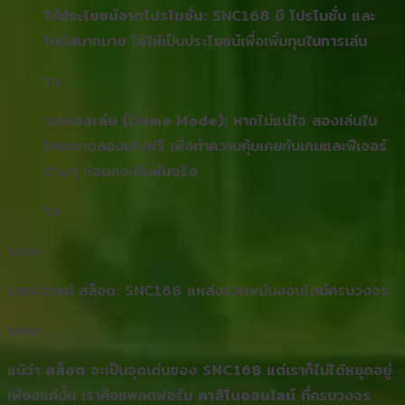
ใช้ประโยชน์จากโปรโมชั่น:
SNC168 มี
โปรโมชั่น
และ
โบนัสมากมาย ใช้ให้เป็นประโยชน์เพื่อเพิ่มทุนในการเล่น
\n
ทดลองเล่น (Demo Mode):
หากไม่แน่ใจ ลองเล่นใน
โหมดทดลองเล่นฟรี เพื่อทำความคุ้นเคยกับเกมและฟีเจอร์
ต่างๆ ก่อนลงเดิมพันจริง
\n
\n\n
มากกว่าแค่ สล็อต: SNC168 แหล่งรวมพนันออนไลน์ครบวงจร
\n\n
แม้ว่า
สล็อต
จะเป็นจุดเด่นของ
SNC168
แต่เราก็ไม่ได้หยุดอยู่
เพียงแค่นั้น เราคือแพลตฟอร์ม
คาสิโนออนไลน์
ที่ครบวงจร