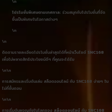
\n
โปรโมชั่นพิเศษตามเทศกาล:
ร่วมสนุกกับโปรโมชั่นที่จัด
ขึ้นเป็นพิเศษในโอกาสต่างๆ
\n
\n
ติดตามรายละเอียดโปรโมชั่นล่าสุดได้ที่หน้าเว็บไซต์
SNC168
เพื่อไม่พลาดสิทธิประโยชน์ดีๆ ที่คุณจะได้รับ
\n\n
การสมัครและเริ่มต้นเล่น สล็อตออนไลน์ กับ SNC168 ง่ายๆ ใน
ไม่กี่ขั้นตอน
\n\n
การเริ่มต้นผจญภัยในโลกของ
สล็อตออนไลน์
กับ
SNC168