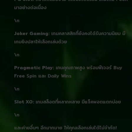
มาอย่างต่อเนื่อง
\n
Joker Gaming:
เกมคลาสสิกที่ยังคงได้รับความนิยม มี
เกมยิงปลาให้เลือกเล่นด้วย
\n
Pragmatic Play:
เกมคุณภาพสูง พร้อมฟีเจอร์ Buy
Free Spin และ Daily Wins
\n
Slot XO:
เกมสล็อตที่หลากหลาย มีแจ็คพอตแตกบ่อย
\n
และค่ายอื่นๆ อีกมากมาย ให้คุณเลือกเล่นได้ไม่จำกัด!