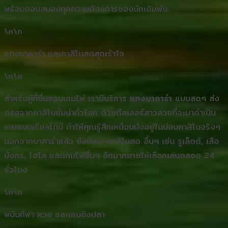
พร้อมตอบสนองทุกความต้องการของนักเดิมพัน:
\n\n
แทงบาคาร่า และคาสิโนสดสุดเร้าใจ
\n\n
สำหรับผู้ที่ชื่นชอบเกมไพ่ เรามีบริการ
แทงบาคาร่า
แบบสดๆ ส่ง
ตรงจากคาสิโนชั้นนำทั่วโลก ด้วยดีลเลอร์สาวสวยที่จะมาดำเนิน
เกมแบบเรียลไทม์ ทำให้คุณรู้สึกเหมือนนั่งอยู่ในบ่อนคาสิโนจริงๆ
นอกจากบาคาร่าแล้ว ยังมีเกม
คาสิโนสด
อื่นๆ เช่น รูเล็ตต์, เสือ
มังกร, ไฮโล และเกมไพ่อื่นๆ อีกมากมายให้เลือกเล่นตลอด 24
ชั่วโมง
\n\n
พนันกีฬา หวย และเกมยิงปลา