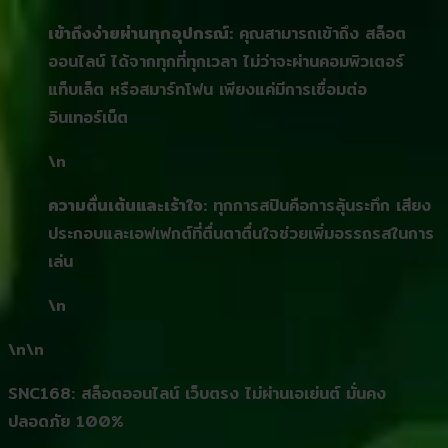
เข้าถึงง่ายผ่านทุกอุปกรณ์:
คุณสามารถเข้าถึง
สล็อต
ออนไลน์
ได้จากทุกที่ทุกเวลา ไม่ว่าจะผ่านคอมพิวเตอร์
แท็บเล็ต หรือสมาร์ทโฟน เพียงแค่มีการเชื่อมต่อ
อินเทอร์เน็ต
\n
ความตื่นเต้นและเร้าใจ:
ทุกการสปินคือการลุ้นระทึก เสียง
ประกอบและเอฟเฟกต์ที่ตื่นตาตื่นใจช่วยเพิ่มอรรถรสในการ
เล่น
\n
\n\n
SNC168: สล็อตออนไลน์ เว็บตรง ไม่ผ่านเอเย่นต์ มั่นคง
ปลอดภัย 100%