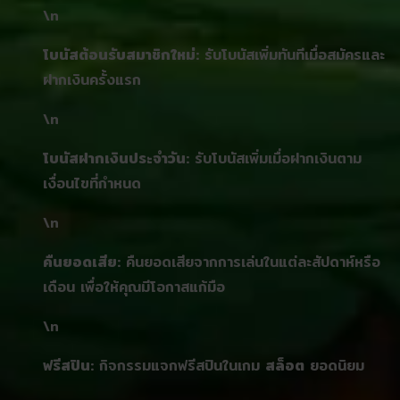
\n
โบนัสต้อนรับสมาชิกใหม่:
รับโบนัสเพิ่มทันทีเมื่อสมัครและ
ฝากเงินครั้งแรก
\n
โบนัสฝากเงินประจำวัน:
รับโบนัสเพิ่มเมื่อฝากเงินตาม
เงื่อนไขที่กำหนด
\n
คืนยอดเสีย:
คืนยอดเสียจากการเล่นในแต่ละสัปดาห์หรือ
เดือน เพื่อให้คุณมีโอกาสแก้มือ
\n
ฟรีสปิน:
กิจกรรมแจกฟรีสปินในเกม
สล็อต
ยอดนิยม