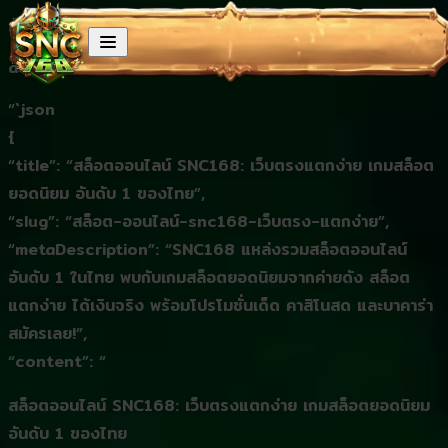
Skip to content
บทความ SEO: สล็อต
Posted by
Posted in
admin
21 June 2026
3 July 2026
Uncategorized
“`json
{
“title”: “สล็อตออนไลน์ SNC168: เว็บตรงแตกง่าย เกมสล็อต
ยอดนิยม อันดับ 1 ของไทย”,
“slug”: “สล็อต-ออนไลน์-snc168-เว็บตรง-แตกง่าย”,
“metaDescription”: “SNC168 แหล่งรวมสล็อตออนไลน์
อันดับ 1 ในไทย พบกับเกมสล็อตยอดนิยมจากค่ายดัง สล็อต
แตกง่าย ได้เงินจริง พร้อมโปรโมชั่นเด็ด คาสิโนสด และบาคาร่า
สมัครเลย!”,
“content”: “
สล็อตออนไลน์ SNC168: เว็บตรงแตกง่าย เกมสล็อตยอดนิยม
อันดับ 1 ของไทย