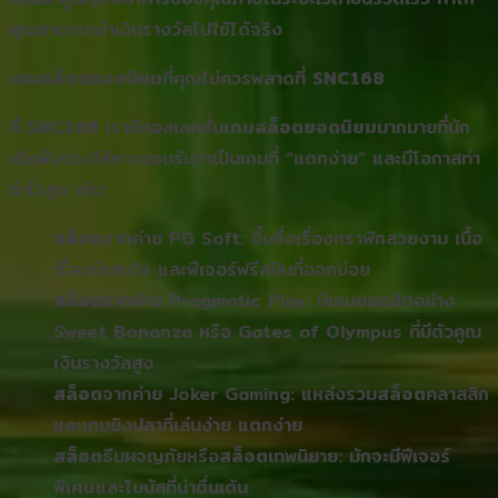
คุณสามารถนำเงินรางวัลไปใช้ได้จริง
เกมสล็อตยอดนิยม
ที่คุณไม่ควรพลาดที่
SNC168
ที่
SNC168
เรามีคอลเลคชั่น
เกมสล็อตยอดนิยม
มากมายที่นัก
เดิมพันต่างให้การยอมรับว่าเป็นเกมที่ “แตกง่าย” และมีโอกาสทำ
กำไรสูง เช่น:
สล็อต
จากค่าย PG Soft: ขึ้นชื่อเรื่องกราฟิกสวยงาม เนื้อ
เรื่องน่าสนใจ และฟีเจอร์ฟรีสปินที่ออกบ่อย
สล็อต
จากค่าย Pragmatic Play: มีเกมยอดฮิตอย่าง
Sweet Bonanza หรือ Gates of Olympus ที่มีตัวคูณ
เงินรางวัลสูง
สล็อต
จากค่าย Joker Gaming: แหล่งรวม
สล็อต
คลาสสิก
และเกมยิงปลาที่เล่นง่าย แตกง่าย
สล็อต
ธีมผจญภัยหรือ
สล็อต
เทพนิยาย: มักจะมีฟีเจอร์
พิเศษและโบนัสที่น่าตื่นเต้น