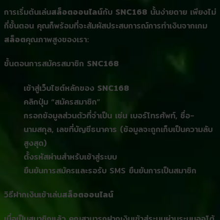
การเริ่มต้นเล่น
สล็อตออนไลน์
กับ
SNC168
นั้นง่ายดาย เพียงไม่
กี่ขั้นตอน คุณก็พร้อมที่จะสัมผัสประสบการณ์การทำเงินจากเกม
สล็อต
คุณภาพสูงของเรา:
ขั้นตอนการสมัครสมาชิก
SNC168
เข้าสู่เว็บไซต์หลักของ
SNC168
คลิกปุ่ม “สมัครสมาชิก”
กรอกข้อมูลส่วนตัวที่จำเป็น เช่น เบอร์โทรศัพท์, ชื่อ-
นามสกุล, เลขที่บัญชีธนาคาร (ข้อมูลจะถูกเก็บเป็นความลับ
สูงสุด)
ตั้งรหัสผ่านสำหรับเข้าสู่ระบบ
ยืนยันการสมัครและรอรับ SMS ยืนยันการเป็นสมาชิก
วิธีฝากเงินเข้าเล่น
สล็อตออนไลน์
เมื่อเป็นสมาชิกแล้ว คุณสามารถฝากเงินเข้าสู่ระบบผ่านระบบออโต้