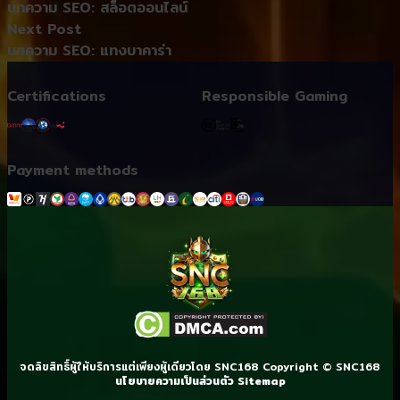
navigation
บทความ SEO: สล็อตออนไลน์
Next post:
Next Post
บทความ SEO: แทงบาคาร่า
Certifications
Responsible Gaming
Payment methods
จดลิขสิทธิ์ผู้ให้บริการแต่เพียงผู้เดียวโดย SNC168 Copyright © SNC168
นโยบายความเป็นส่วนตัว
Sitemap