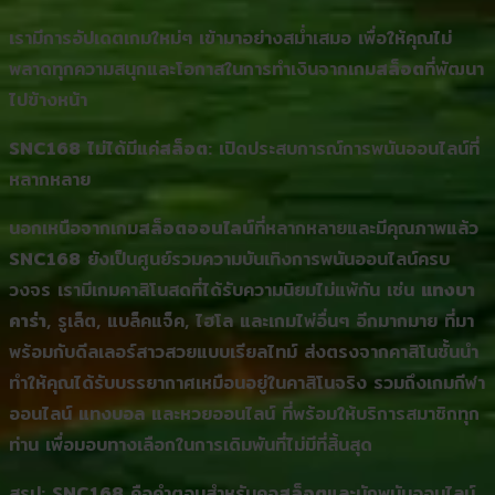
เรามีการอัปเดตเกมใหม่ๆ เข้ามาอย่างสม่ำเสมอ เพื่อให้คุณไม่
พลาดทุกความสนุกและโอกาสในการทำเงินจากเกม
สล็อต
ที่พัฒนา
ไปข้างหน้า
SNC168
ไม่ได้มีแค่
สล็อต
: เปิดประสบการณ์การพนันออนไลน์ที่
หลากหลาย
นอกเหนือจากเกม
สล็อตออนไลน์
ที่หลากหลายและมีคุณภาพแล้ว
SNC168
ยังเป็นศูนย์รวมความบันเทิงการพนันออนไลน์ครบ
วงจร เรามีเกมคาสิโนสดที่ได้รับความนิยมไม่แพ้กัน เช่น
แทงบา
คาร่า
, รูเล็ต, แบล็คแจ็ค, ไฮโล และเกมไพ่อื่นๆ อีกมากมาย ที่มา
พร้อมกับดีลเลอร์สาวสวยแบบเรียลไทม์ ส่งตรงจากคาสิโนชั้นนำ
ทำให้คุณได้รับบรรยากาศเหมือนอยู่ในคาสิโนจริง รวมถึงเกมกีฬา
ออนไลน์ แทงบอล และหวยออนไลน์ ที่พร้อมให้บริการสมาชิกทุก
ท่าน เพื่อมอบทางเลือกในการเดิมพันที่ไม่มีที่สิ้นสุด
สรุป:
SNC168
คือคำตอบสำหรับคอ
สล็อต
และนักพนันออนไลน์