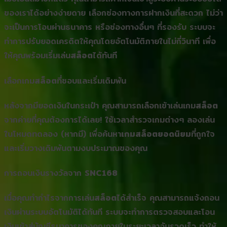
ของเราได้อย่างง่ายดาย เลือกช่องทางการฝากเงินที่สะดวก ไม่ว่า
จะเป็นการโอนผ่านธนาคาร หรือช่องทางอื่นๆ ที่รองรับ ระบบจะ
ทำการปรับยอดเครดิตให้คุณโดยอัตโนมัติภายในไม่กี่วินาที เพื่อ
ให้คุณพร้อมเริ่มเล่น
สล็อต
ได้ทันที
เลือกเกม
สล็อต
ที่ชอบและเริ่มเดิมพัน
หลังจากมียอดเงินในกระเป๋า คุณสามารถเลือกเข้าเล่นเกม
สล็อต
จากค่ายที่คุณต้องการได้เลย! ใช้เวลาสำรวจเกมต่างๆ ลองเล่น
ในโหมดทดลอง (หากมี) เพื่อค้นหา
เกมสล็อตยอดนิยม
ที่ถูกใจ
และเริ่มวางเดิมพันตามงบประมาณของคุณ
การถอนเงินรางวัลจาก
SNC168
เมื่อคุณทำกำไรจากการเล่น
สล็อต
ได้สำเร็จ คุณสามารถแจ้งถอน
เงินผ่านระบบอัตโนมัติได้ทันที ระบบจะทำการตรวจสอบและโอน
เงินเข้าสู่บัญชีธนาคารของคุณภายในระยะเวลาอันรวดเร็ว ทำให้