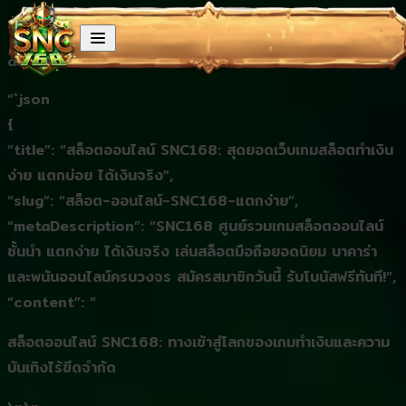
Skip to content
บทความ SEO: สล็อต
Posted by
Posted in
admin
21 June 2026
Uncategorized
“`json
{
“title”: “สล็อตออนไลน์ SNC168: สุดยอดเว็บเกมสล็อตทำเงิน
ง่าย แตกบ่อย ได้เงินจริง”,
“slug”: “สล็อต-ออนไลน์-SNC168-แตกง่าย”,
“metaDescription”: “SNC168 ศูนย์รวมเกมสล็อตออนไลน์
ชั้นนำ แตกง่าย ได้เงินจริง เล่นสล็อตมือถือยอดนิยม บาคาร่า
และพนันออนไลน์ครบวงจร สมัครสมาชิกวันนี้ รับโบนัสฟรีทันที!”,
“content”: “
สล็อตออนไลน์ SNC168: ทางเข้าสู่โลกของเกมทำเงินและความ
บันเทิงไร้ขีดจำกัด