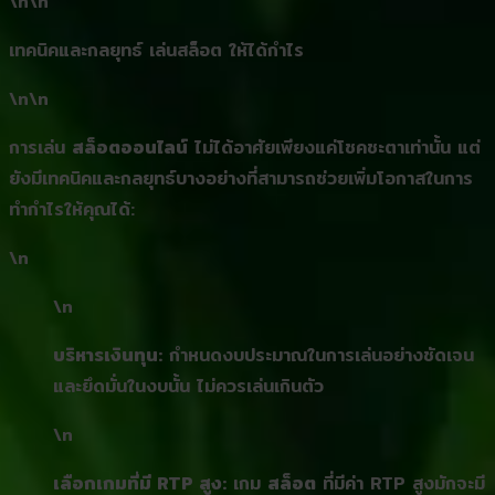
\n\n
เทคนิคและกลยุทธ์ เล่นสล็อต ให้ได้กำไร
\n\n
การเล่น
สล็อตออนไลน์
ไม่ได้อาศัยเพียงแค่โชคชะตาเท่านั้น แต่
ยังมีเทคนิคและกลยุทธ์บางอย่างที่สามารถช่วยเพิ่มโอกาสในการ
ทำกำไรให้คุณได้:
\n
\n
บริหารเงินทุน:
กำหนดงบประมาณในการเล่นอย่างชัดเจน
และยึดมั่นในงบนั้น ไม่ควรเล่นเกินตัว
\n
เลือกเกมที่มี RTP สูง:
เกม
สล็อต
ที่มีค่า RTP สูงมักจะมี