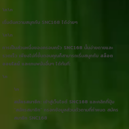
\n\n
เริ่มต้นความสนุกกับ SNC168 ได้ง่ายๆ
\n\n
การเป็นส่วนหนึ่งของครอบครัว
SNC168
นั้นง่ายดายและ
รวดเร็ว เพียงไม่กี่ขั้นตอนคุณก็สามารถเริ่มสนุกกับ
สล็อต
ออนไลน์
และเกมพนันอื่นๆ ได้ทันที:
\n
\n
สมัครสมาชิก:
เข้าสู่เว็บไซต์
SNC168
และคลิกที่ปุ่ม
"สมัครสมาชิก" กรอกข้อมูลส่วนตัวตามที่กำหนด
สมัคร
สมาชิก SNC168