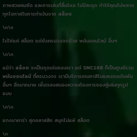
ภาพสวยคมชัด และการเล่นที่ลื่นไหล ไม่มีสะดุด ทำให้คุณไม่พลาด
ทุกโอกาสในการทำเงินจาก
สล็อต
\n\n
ไม่ใช่แค่ สล็อต แต่ยังครบวงจรด้วย พนันออนไลน์ อื่นๆ
\n\n
แม้ว่า
สล็อต
จะเป็นจุดเด่นของเรา แต่
SNC168
ก็เป็นศูนย์รวม
พนันออนไลน์
ที่ครบวงจร เรามีบริการเกมคาสิโนและเกมเดิมพัน
อื่นๆ อีกมากมาย เพื่อตอบสนองความต้องการของผู้เล่นทุกรูป
แบบ
\n\n
แทงบาคาร่า สุดคลาสสิก สนุกไม่แพ้ สล็อต
\n