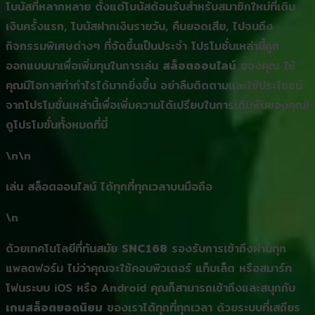
โบนัสที่หลากหลาย ตั้งแต่โบนัสต้อนรับสำหรับสมาชิกใหม่ที่เติม
เงินครั้งแรก, โบนัสฝากเงินรายวัน, คืนยอดเสีย, ไปจนถึง
กิจกรรมพิเศษต่างๆ ที่จัดขึ้นเป็นประจำ โปรโมชั่นเหล่านี้ถูก
ออกแบบมาเพื่อเพิ่มทุนในการเล่น
สล็อตออนไลน์
ของคุณ ให้
คุณมีโอกาสทำกำไรได้มากยิ่งขึ้น อย่าลืมติดตามและใช้ประโยชน์
จากโปรโมชั่นเหล่านี้เพื่อเพิ่มความได้เปรียบในการเดิมพันของคุณ!
ดูโปรโมชั่นทั้งหมดที่นี่
\n\n
เล่น สล็อตออนไลน์ ได้ทุกที่ทุกเวลาบนมือถือ
\n
ด้วยเทคโนโลยีที่ทันสมัย
SNC168
รองรับการเข้าถึงผ่านทุก
แพลตฟอร์ม ไม่ว่าคุณจะใช้คอมพิวเตอร์ แท็บเล็ต หรือสมาร์ท
โฟนระบบ iOS หรือ Android คุณก็สามารถเข้าถึงและสนุกกับ
เกมสล็อตยอดนิยม
ของเราได้ทุกที่ทุกเวลา ด้วยระบบที่เสถียร