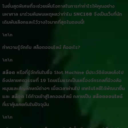
โมชั่นสุดพิเศษที่จะช่วยเพิ่มโอกาสในการทำกำไรให้คุณอย่าง
มหาศาล มาร่วมค้นพบเหตุผลว่าทำไม
SNC168
จึงเป็นเว็บที่นัก
เดิมพันเลือกและไว้วางใจมากที่สุดในตอนนี้!
\n\n
ทำความรู้จักกับ สล็อตออนไลน์ คืออะไร?
\n\n
สล็อต
หรือที่รู้จักกันในชื่อ Slot Machine มีประวัติย้อนหลังไป
ถึงปลายศตวรรษที่ 19 โดยเริ่มแรกเป็นเครื่องจักรกลที่มีวงล้อ
หมุนและสัญลักษณ์ต่างๆ เมื่อเวลาผ่านไป เทคโนโลยีได้พัฒนาขึ้น
และ
สล็อต
ได้ก้าวเข้าสู่โลกออนไลน์ กลายเป็น
สล็อตออนไลน์
ที่เราคุ้นเคยกันในปัจจุบัน
\n\n