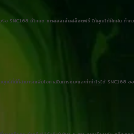
เงินจริง SNC168 มีโหมด
ทดลองเล่นสล็อตฟรี
ให้คุณได้ฝึกฝน ทำคว
กลยุทธ์ที่ดีก็สามารถเพิ่มโอกาสในการชนะและทำกำไรได้ SNC168 ขอแ