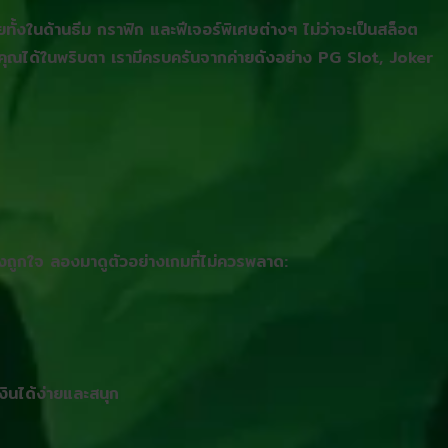
ั้งในด้านธีม กราฟิก และฟีเจอร์พิเศษต่างๆ ไม่ว่าจะเป็นสล็อต
ิตคุณได้ในพริบตา เรามีครบครันจากค่ายดังอย่าง PG Slot, Joker
องถูกใจ ลองมาดูตัวอย่างเกมที่ไม่ควรพลาด:
ินได้ง่ายและสนุก