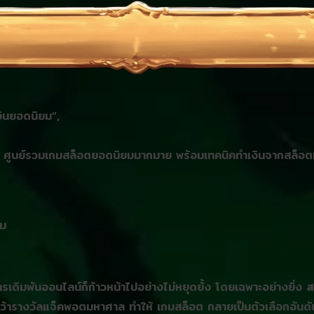
งินยอดนิยม”,
ย์รวมเกมสล็อตยอดนิยมมากมาย พร้อมเทคนิคทำเงินจากสล็อตและโปร
ยม
ารเดิมพันออนไลน์ก็ก้าวหน้าไปอย่างไม่หยุดยั้ง โดยเฉพาะอย่างยิ่ง
ส
รคว้ารางวัลแจ็คพอตมหาศาล ทำให้
เกมสล็อต
กลายเป็นตัวเลือกอันดั