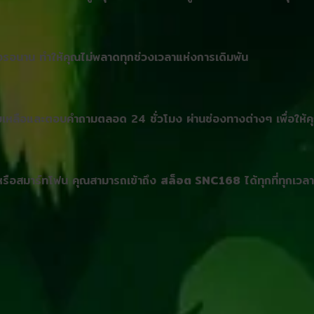
้องรอนาน ทำให้คุณไม่พลาดทุกช่วงเวลาแห่งการเดิมพัน
ยเหลือและตอบคำถามตลอด 24 ชั่วโมง ผ่านช่องทางต่างๆ เพื่อให้
 หรือสมาร์ทโฟน คุณสามารถเข้าถึง
สล็อต SNC168
ได้ทุกที่ทุกเวล