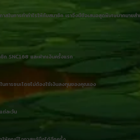
โอกาสในการทำกำไรให้กับสมาชิก เราจึงมีข้อเสนอสุดพิเศษมากมายสำหร
าชิก SNC168
และฝากเงินครั้งแรก
าสในการชนะโดยไม่ต้องใช้เงินลงทุนของคุณเอง
แต่ละวัน
ให้คุณมีโอกาสแก้มือได้อีกครั้ง