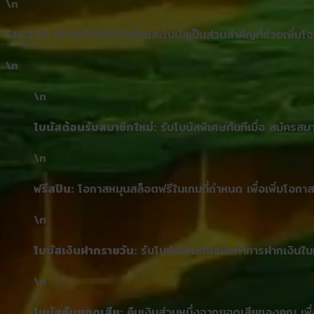
\n
SNC168 เข้าใจดีว่าโปรโมชั่นและโบนัสเป็นส่วนสำคัญที่ช่วยเพิ่ม
\n
\n
โบนัสต้อนรับสมาชิกใหม่:
รับโบนัสพิเศษทันทีเมื่อ
สมัครสม
\n
ฟรีสปิน:
โอกาสหมุนสล็อตฟรีในเกมที่กำหนด เพื่อเพิ่มโอก
\n
โบนัสเงินฝากรายวัน:
รับโบนัสเพิ่มเติมเมื่อทำการฝากเงินใน
\n
โบนัสคืนยอดเสีย:
คืนเงินส่วนหนึ่งจากยอดเสียของคุณ เพื่อ