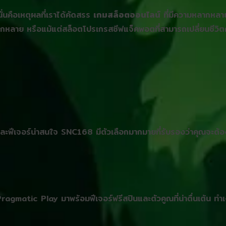
ั่นคือเหตุผลที่เราได้คัดสรร
เกมสล็อตออนไลน์
ที่มีความหลากหลายท
หลากหลาย หรือแม้แต่สล็อตโปรเกรสซีฟแจ็คพอตที่สามารถเปลี่ยนชีว
งและฟีเจอร์น่าสนใจ SNC168 มีตัวเลือกมากมายที่รับรองว่าคุณจะต้
matic Play มาพร้อมฟีเจอร์ฟรีสปินและตัวคูณที่น่าตื่นเต้น ทำเง