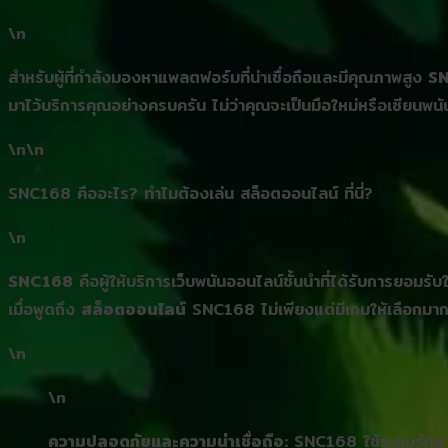
\n
สำหรับผู้ที่กำลังมองหาแพลตฟอร์มที่น่าเชื่อถือและมีคุณภาพสูง
S
มาไว้บริการคุณอย่างครบครัน ไม่ว่าคุณจะเป็นมือใหม่หรือเซียนพน
\n\n
SNC168 คืออะไร? ทำไมต้องเล่น สล็อตออนไลน์ ที่นี่?
\n
SNC168
คือผู้ให้บริการเว็บพนันออนไลน์ชั้นนำที่ได้รับการยอมรับ
เมื่อพูดถึง
สล็อตออนไลน์
SNC168 ไม่เพียงแต่มีเกมให้เลือกมากมา
\n
\n
ความปลอดภัยและความน่าเชื่อถือ:
SNC168 ใช้ระบบรักษาคว