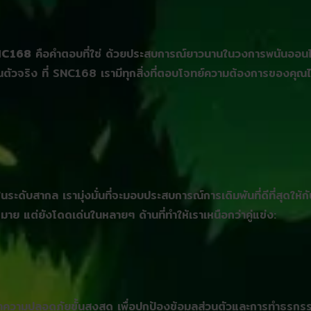
NC168
คือคำตอบที่ใช่ ด้วยประสบการณ์ยาวนานในวงการพนันออน
ันตัวจริง ที่ SNC168 เรามีทุกสิ่งที่ตอบโจทย์ความต้องการของคุณ
ในระดับสากล เรามุ่งมั่นที่จะมอบประสบการณ์การเดิมพันที่ดีที่สุดให้
ย แต่ยังโดดเด่นในหลายๆ ด้านที่ทำให้เราเหนือกว่าคู่แข่ง:
ามปลอดภัยขั้นสูงสุด เพื่อปกป้องข้อมูลส่วนตัวและการทำธุรกรรมทา