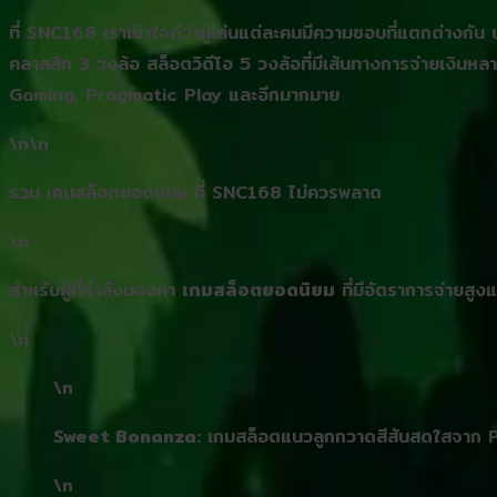
ที่ SNC168 เราเข้าใจดีว่าผู้เล่นแต่ละคนมีความชอบที่แตกต่างกัน น
คลาสสิก 3 วงล้อ สล็อตวิดีโอ 5 วงล้อที่มีเส้นทางการจ่ายเงิน
Gaming, Pragmatic Play และอีกมากมาย
\n\n
รวม เกมสล็อตยอดนิยม ที่ SNC168 ไม่ควรพลาด
\n
สำหรับผู้ที่กำลังมองหา
เกมสล็อตยอดนิยม
ที่มีอัตราการจ่ายสู
\n
\n
Sweet Bonanza:
เกมสล็อตแนวลูกกวาดสีสันสดใสจาก Prag
\n