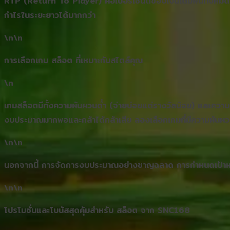
RTP (Return To Player) คือเปอร์เซ็นต์ของเงินเดิมพันทั้งหมดที
กำไรในระยะยาวได้มากกว่า
\n\n
การเลือกเกม สล็อต ที่เหมาะกับสไตล์คุณ
\n
เกมสล็อตมีทั้งความผันผวนต่ำ (จ่ายบ่อยแต่รางวัลน้อย) และควา
งบประมาณมากพอและกล้าได้กล้าเสีย ลองเลือกเกมที่มีความผันผวน
\n\n
นอกจากนี้ การจัดการงบประมาณอย่างชาญฉลาด การกำหนดเป้าหมายกำ
\n\n
โปรโมชั่นและโบนัสสุดคุ้มสำหรับ สล็อต จาก SNC168