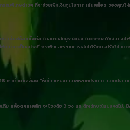
กรรมพิเศษต่างๆ ที่จะช่วยเพิ่มเงินทุนในการ
เล่นสล็อต
ของคุณให้ม
บการ
เล่นสล็อตมือถือ
ได้อย่างสมบูรณ์แบบ ไม่ว่าคุณจะใช้สมาร์ท
ี่พัฒนามาเป็นอย่างดี กราฟิกและระบบการเล่นได้รับการปรับให้เหม
68
เรามี
เกมสล็อต
ให้เลือกเล่นมากมายหลายประเภท แต่ละประเภทก็
งเดิม
สล็อตคลาสสิก
จะมีวงล้อ 3 วง และสัญลักษณ์แบบผลไม้, BAR