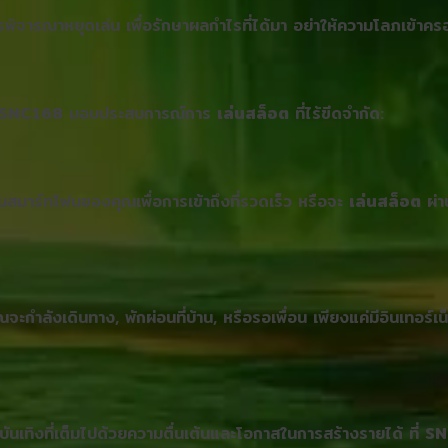
พิจารณาหยุดเล่น เพื่อรักษาผลกำไรที่ได้มา อย่าให้ความโลภเข้าครอ
SNC168
มอบประสบการณ์การ
เล่นสล็อต
ที่ไร้ขีดจำกัด:
มาร์ทโฟนของคุณเพื่อการเข้าถึงที่รวดเร็ว หรือจะ
เล่นสล็อต
ผ่า
คุณจะกำลังเดินทาง, พักผ่อนที่บ้าน, หรือรอเพื่อน เพียงแค่มีอินเทอร์
นเทิงที่เต็มไปด้วยความตื่นเต้นและโอกาสในการสร้างรายได้ ที่
SN