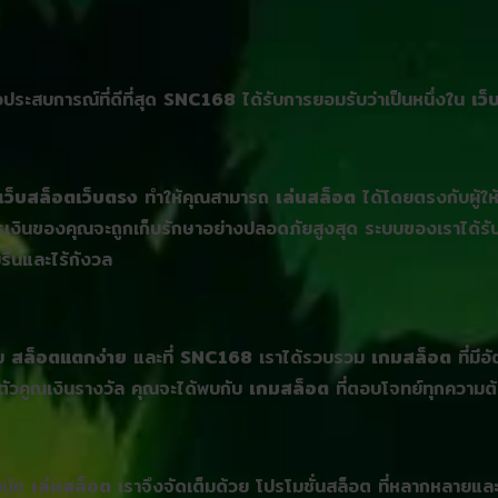
่อประสบการณ์ที่ดีที่สุด
SNC168
ได้รับการยอมรับว่าเป็นหนึ่งใน
เว็
เว็บสล็อตเว็บตรง
ทำให้คุณสามารถ
เล่นสล็อต
ได้โดยตรงกับผู้ให
เงินของคุณจะถูกเก็บรักษาอย่างปลอดภัยสูงสุด ระบบของเราได้รับกา
ื่นและไร้กังวล
ับ
สล็อตแตกง่าย
และที่
SNC168
เราได้รวบรวม
เกมสล็อต
ที่มี
รือตัวคูณเงินรางวัล คุณจะได้พบกับ
เกมสล็อต
ที่ตอบโจทย์ทุกความต
บนัก
เล่นสล็อต
เราจึงจัดเต็มด้วย
โปรโมชั่นสล็อต
ที่หลากหลายและค