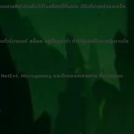
ตคลาสสิกไปจนถึงวิดีโอสล็อตที่ทันสมัย มีธีมที่น่าสนใจและแจ็ค
จัดทัวร์นาเมนต์
สล็อต
อยู่เป็นประจำ ทำให้ผู้เล่นมีโอกาสลุ้นรางวัล
r, NetEnt, Microgaming และอีกหลากหลายค่าย ที่พร้อมมอบ
: