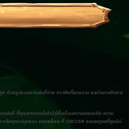
ูงสุด ด้วยรูปแบบการเล่นที่ง่าย กราฟิกที่สวยงาม และโอกาสในการ
เอเย่นต์ ที่คุณสามารถมั่นใจได้ทั้งเรื่องความปลอดภัย ความ
จาะลึกทุกแง่มุมของ
เกมสล็อต
ที่ SNC168 และเหตุผลที่คุณไม่