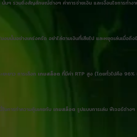
นั้นๆ รวมถึงสัญลักษณ์ต่างๆ ค่าการจ่ายเงิน และเงื่อนไขการทำงาน
นงบนั้นอย่างเคร่งครัด อย่าไล่ตามเงินที่เสียไป และหยุดเล่นเมื่อถึง
นระยะยาว การเลือก
เกมสล็อต
ที่มีค่า RTP สูง (โดยทั่วไปคือ 96% 
ี้ในการทำความคุ้นเคยกับ
เกมสล็อต
รูปแบบการเล่น ฟีเจอร์ต่างๆ