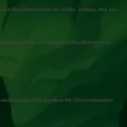
นเต้น และฟีเจอร์พิเศษมากมาย เช่น ฟรีสปิน, โบนัสเกม, Wild และ
มพันของผู้เล่นทั่วโลก และสามารถแตกได้ถึงหลักล้านบาทหรือ
รเล่นที่แปลกใหม่ ทำให้
เกมสล็อต PG
ได้รับความนิยมอย่าง