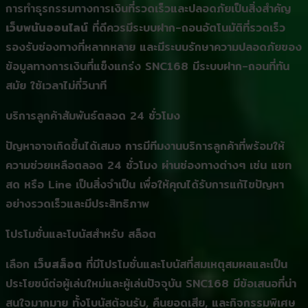
การทำธุรกรรมทางการเงินที่รวดเร็วและปลอดภัยเป็นสิ่งสำคัญ
เว็บพนันออนไลน์
ที่ดีควรมีระบบฝาก-ถอนอัตโนมัติที่รวดเร็ว
รองรับช่องทางที่หลากหลาย และมีระบบรักษาความปลอดภัยของ
ข้อมูลทางการเงินที่แข็งแกร่ง SNC168 มีระบบฝาก-ถอนที่ทัน
สมัย ใช้เวลาไม่กี่วินาที
บริการลูกค้าสัมพันธ์ตลอด 24 ชั่วโมง
ปัญหาอาจเกิดขึ้นได้เสมอ การมีทีมงานบริการลูกค้าที่พร้อมให้
ความช่วยเหลือตลอด 24 ชั่วโมง ผ่านช่องทางต่างๆ เช่น แชท
สด หรือ Line เป็นสิ่งจำเป็น เพื่อให้คุณได้รับการแก้ไขปัญหา
อย่างรวดเร็วและมีประสิทธิภาพ
โปรโมชั่นและโบนัสสำหรับ สล็อต
เลือก
เว็บสล็อต
ที่มีโปรโมชั่นและโบนัสที่สมเหตุสมผลและเป็น
ประโยชน์ต่อผู้เล่นใหม่และผู้เล่นปัจจุบัน SNC168 มีข้อเสนอที่น่า
สนใจมากมาย ทั้งโบนัสต้อนรับ, คืนยอดเสีย, และกิจกรรมพิเศษ