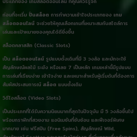
ประเภทของ เกมสล็อตออนไลน์ ที่คุณควรรู้จัก
ก่อนที่จะเริ่ม
ปั่นสล็อต
การทำความเข้าใจประเภทของ
เกม
สล็อตออนไลน์
จะช่วยให้คุณเลือกเกมที่เหมาะสมกับสไตล์การ
เล่นและเป้าหมายของคุณได้ดียิ่งขึ้น
สล็อตคลาสสิก (Classic Slots)
เป็น
สล็อตออนไลน์
รูปแบบดั้งเดิมที่มี 3 วงล้อ และมักจะใช้
สัญลักษณ์ผลไม้ ระฆัง หรือเลข 7 เป็นหลัก เกมเหล่านี้มีรูปแบบ
การเล่นที่เรียบง่าย เข้าใจง่าย และเหมาะสำหรับผู้เริ่มต้นที่ต้องการ
สัมผัสประสบการณ์
สล็อต
แบบดั้งเดิม
วิดีโอสล็อต (Video Slots)
เป็นประเภทที่ได้รับความนิยมมากที่สุดในปัจจุบัน มี 5 วงล้อขึ้นไป
พร้อมกราฟิกที่สวยงาม แอนิเมชันที่ซับซ้อน และฟีเจอร์พิเศษ
มากมาย เช่น ฟรีสปิน (Free Spins), สัญลักษณ์ Wild,