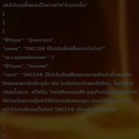
เล่นได้นานขึ้นและมีโอกาสทำกำไรมากขึ้น”
}
},
{
“@type”: “Question”,
“name”: “SNC168 มีโปรโมชั่นสล็อตอะไรบ้าง?”,
“acceptedAnswer”: {
“@type”: “Answer”,
“text”: “SNC168 มีโปรโมชั่นสล็อตมากมายสำหรับทั้งสมาชิก
ใหม่และสมาชิกปัจจุบัน เช่น โบนัสต้อนรับสมาชิกใหม่, โบนัสฝาก
เงินครั้งแรก, ฟรีสปิน, โบนัสคืนยอดเสีย และกิจกรรมพิเศษต่างๆ
ที่ช่วยเพิ่มความคุ้มค่าให้กับการเล่นของคุณ แนะนำให้ตรวจสอบ
หน้าโปรโมชั่นบนเว็บไซต์ SNC168 เพื่อดูข้อเสนอล่าสุด”
}
}
]