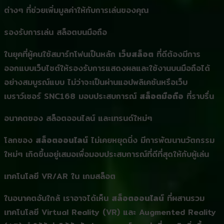
ต่างๆ ที่ช่วยเพิ่มมูลค่าให้กับการเล่นของคุณ
รองรับการเล่น สล็อตบนมือถือ
ในยุคที่ผู้คนใช้สมาร์ทโฟนเป็นหลัก
เว็บสล็อต
ที่ดีต้องมีการ
ออกแบบเว็บไซต์ให้รองรับการแสดงผลและใช้งานบนมือถือได้
อย่างสมบูรณ์แบบ ไม่ว่าจะเป็นผ่านแอปพลิเคชันหรือเว็บ
เบราว์เซอร์ SNC168 มอบประสบการณ์
สล็อตมือถือ
ที่ราบรื่น
อนาคตของ สล็อตออนไลน์ และเทรนด์ใหม่ๆ
โลกของ
สล็อตออนไลน์
ไม่เคยหยุดนิ่ง มีการพัฒนานวัตกรรม
ใหม่ๆ เกิดขึ้นอยู่เสมอเพื่อมอบประสบการณ์ที่ดีที่สุดให้กับผู้เล่น
เทคโนโลยี VR/AR ใน เกมสล็อต
ในอนาคตอันใกล้ เราอาจได้เห็น
สล็อตออนไลน์
ที่ผสานรวม
เทคโนโลยี Virtual Reality (VR) และ Augmented Reality