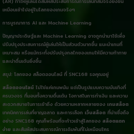
(AR) ทำให้ผู้เล่นได้สัมผัสประสบการณ์การเล่นที่สมจริงยิ่งขึ้น
เหมือนเข้าไปอยู่ในโลกของเกมจริงๆ
การบูรณาการ AI และ Machine Learning
ปัญญาประดิษฐ์และ Machine Learning อาจถูกนำมาใช้เพื่อ
ปรับปรุงประสบการณ์ผู้เล่นให้เป็นส่วนตัวมากขึ้น แนะนำเกมที่
เหมาะสม หรือแม้กระทั่งปรับปรุงกลไกของเกมให้มีความท้าทาย
และน่าตื่นเต้นยิ่งขึ้น
สรุป: โลกของ สล็อตออนไลน์ ที่ SNC168 รอคุณอยู่
สล็อตออนไลน์
ไม่ใช่แค่เกมพนัน แต่เป็นรูปแบบความบันเทิงที่
ครบวงจร ที่มอบทั้งความตื่นเต้น โอกาสในการทำเงิน และความ
สะดวกสบายในการเข้าถึง ด้วยความหลากหลายของ
เกมสล็อต
เทคนิคการเล่นที่ชาญฉลาด และการเลือก
เว็บสล็อต
ที่น่าเชื่อถือ
อย่าง SNC168 คุณก็พร้อมที่จะก้าวเข้าสู่โลกของ
สล็อตแตก
ง่าย
และสัมผัสประสบการณ์การเดิมพันที่ไม่เหมือนใคร