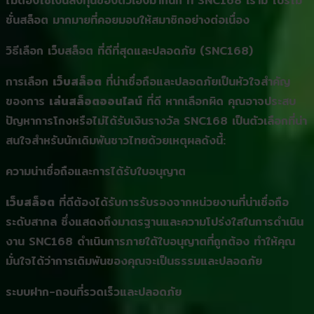
ไม่ต้องใช้เงินลงทุนของตัวเองมากนัก ที่ SNC168 เรามี
โปรโม
ชั่นสล็อต
มากมายที่คอยมอบให้สมาชิกอย่างต่อเนื่อง
วิธีเลือก เว็บสล็อต ที่ดีที่สุดและปลอดภัย (SNC168)
การเลือก
เว็บสล็อต
ที่น่าเชื่อถือและปลอดภัยเป็นหัวใจสำคัญ
ของการ
เล่นสล็อตออนไลน์
ที่ดี หากเลือกผิด คุณอาจประสบ
ปัญหาการโกงหรือไม่ได้รับเงินรางวัล SNC168 เป็นตัวเลือกที่น่า
สนใจสำหรับนักเดิมพันชาวไทยด้วยเหตุผลดังนี้:
ความน่าเชื่อถือและการได้รับใบอนุญาต
เว็บสล็อต
ที่ดีต้องได้รับการรับรองจากหน่วยงานที่น่าเชื่อถือ
ระดับสากล ซึ่งแสดงถึงมาตรฐานและความโปร่งใสในการดำเนิน
งาน SNC168 ดำเนินการภายใต้ใบอนุญาตที่ถูกต้อง ทำให้คุณ
มั่นใจได้ว่าการเดิมพันของคุณจะเป็นธรรมและปลอดภัย
ระบบฝาก-ถอนที่รวดเร็วและปลอดภัย