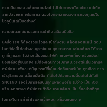
ความนิยมของ
สล็อตออนไลน์
ไม่ได้มาเพราะโชคช่วย แต่เกิด
จากปัจจัยหลายประการที่ตอบโจทย์ความต้องการของผู้เล่นใน
ปัจจุบันได้เป็นอย่างดี
ความสะดวกสบายและการเข้าถึง สล็อตมือถือ
ยุคนี้อะไรๆ ก็ต้องรวดเร็วและเข้าถึงง่าย
สล็อตออนไลน์
ตอบ
โจทย์ข้อนี้ได้อย่างสมบูรณ์แบบ คุณสามารถ
เล่นสล็อต
ได้จาก
ทุกที่ทุกเวลา ไม่ว่าจะเป็นบนรถไฟฟ้า ขณะพักเที่ยง หรือแม้แต่
นอนเล่นอยู่บนเตียง ไม่ต้องเดินทางไปคาสิโนจริงให้เสียเวลาและ
ค่าใช้จ่าย เพียงแค่มีอุปกรณ์ที่เชื่อมต่ออินเทอร์เน็ต คุณก็สามารถ
เข้าสู่โลกของ
สล็อตมือถือ
ที่เต็มไปด้วยความตื่นเต้นได้ทันที
SNC168 รองรับการเล่นบนทุกแพลตฟอร์ม ไม่ว่าจะเป็น iOS
หรือ Android ทำให้การเข้าถึง
เกมสล็อต
เป็นเรื่องง่ายที่สุด
โอกาสในการทำกำไรและแจ็คพอต สล็อตแตกง่าย