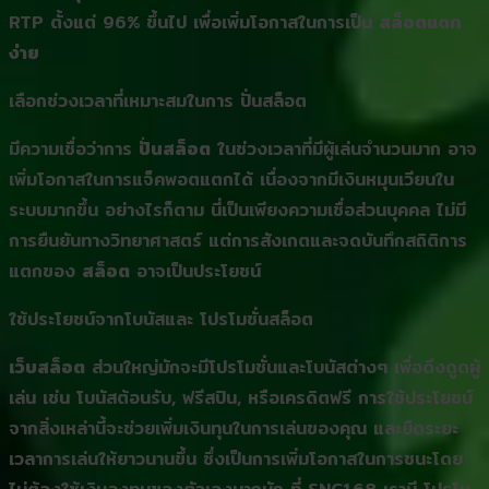
RTP ตั้งแต่ 96% ขึ้นไป เพื่อเพิ่มโอกาสในการเป็น
สล็อตแตก
ง่าย
เลือกช่วงเวลาที่เหมาะสมในการ ปั่นสล็อต
มีความเชื่อว่าการ
ปั่นสล็อต
ในช่วงเวลาที่มีผู้เล่นจำนวนมาก อาจ
เพิ่มโอกาสในการแจ็คพอตแตกได้ เนื่องจากมีเงินหมุนเวียนใน
ระบบมากขึ้น อย่างไรก็ตาม นี่เป็นเพียงความเชื่อส่วนบุคคล ไม่มี
การยืนยันทางวิทยาศาสตร์ แต่การสังเกตและจดบันทึกสถิติการ
แตกของ
สล็อต
อาจเป็นประโยชน์
ใช้ประโยชน์จากโบนัสและ โปรโมชั่นสล็อต
เว็บสล็อต
ส่วนใหญ่มักจะมีโปรโมชั่นและโบนัสต่างๆ เพื่อดึงดูดผู้
เล่น เช่น โบนัสต้อนรับ, ฟรีสปิน, หรือเครดิตฟรี การใช้ประโยชน์
จากสิ่งเหล่านี้จะช่วยเพิ่มเงินทุนในการเล่นของคุณ และยืดระยะ
เวลาการเล่นให้ยาวนานขึ้น ซึ่งเป็นการเพิ่มโอกาสในการชนะโดย