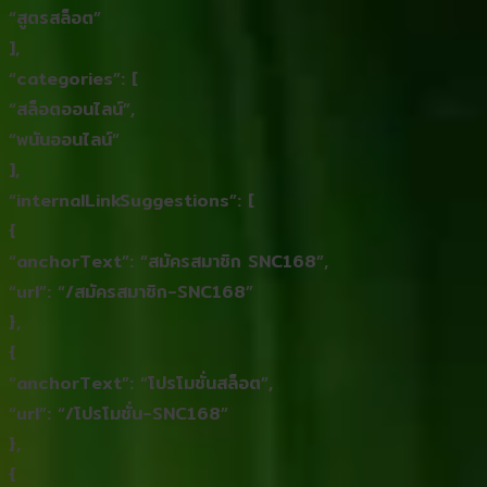
“สูตรสล็อต”
],
“categories”: [
“สล็อตออนไลน์”,
“พนันออนไลน์”
],
“internalLinkSuggestions”: [
{
“anchorText”: “สมัครสมาชิก SNC168”,
“url”: “/สมัครสมาชิก-SNC168”
},
{
“anchorText”: “โปรโมชั่นสล็อต”,
“url”: “/โปรโมชั่น-SNC168”
},
{