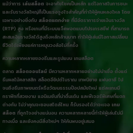
แม้ว่าการ
เล่นสล็อต
จะอาศัยโชคเป็นหลัก แต่โอกาสในการชนะ
และรับรางวัลใหญ่ก็เป็นแรงจูงใจสำคัญที่ทำให้ผู้คนหลงใหล โดย
เฉพาะอย่างยิ่งกับ
สล็อตแตกง่าย
ที่มีอัตราการจ่ายเงินรางวัล
(RTP) สูง หรือเกมที่มีระบบแจ็คพอตแบบโปรเกรสซีฟ ที่สามารถ
สะสมเงินรางวัลได้สูงถึงหลักล้านบาท ทำให้ผู้เล่นมีโอกาสเปลี่ยน
ชีวิตได้เพียงแค่การหมุนวงล้อไม่กี่ครั้ง
ความหลากหลายของธีมและรูปแบบ เกมสล็อต
ตลาด
สล็อตออนไลน์
มีความหลากหลายอย่างไม่น่าเชื่อ ตั้งแต่
ธีมผลไม้คลาสสิก สล็อตอียิปต์โบราณ เทพนิยาย แฟนตาซี ไป
จนถึงธีมภาพยนตร์หรือวัฒนธรรมป๊อปสมัยใหม่ แต่ละเกมมี
กราฟิกที่สวยงาม แอนิเมชันที่น่าตื่นเต้น และฟีเจอร์พิเศษที่แตก
ต่างกัน ไม่ว่าคุณจะชอบสไตล์ไหน ก็รับรองได้ว่าจะเจอ
เกม
สล็อต
ที่ถูกใจอย่างแน่นอน ความหลากหลายนี้ทำให้ผู้เล่นไม่มี
ทางเบื่อ และยังคงมีสิ่งใหม่ๆ ให้ค้นพบอยู่เสมอ