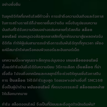
อย่างยั่งยืน
ในยุคดิจิทัลที่เทคโนโลยีก้าวล้ำ การเข้าถึงความบันเทิงและโอกาส
ในการสร้างรายได้ก็ง่ายดายขึ้นกว่าเดิม หนึ่งในรูปแบบความ
บันเทิงที่ได้รับความนิยมอย่างถล่มทลายทั่วโลกคือ
สล็อต
ออนไลน์
เกมหมุนวงล้อสุดคลาสสิกที่ถูกพัฒนามาสู่แพลตฟอร์ม
ดิจิทัล ทำให้ผู้เล่นสามารถเข้าถึงการเดิมพันได้ทุกที่ทุกเวลา เพียง
แค่มีสมาร์ทโฟนหรือคอมพิวเตอร์และอินเทอร์เน็ต
บทความนี้จะพาคุณเจาะลึกทุกแง่มุมของ
เกมสล็อตออนไลน์
ตั้งแต่ทำไมมันถึงได้รับความนิยม วิธีการเลือก
เว็บสล็อต
ที่น่า
เชื่อถือ ไปจนถึงเทคนิคและกลยุทธ์ที่จะช่วยให้คุณเพิ่มโอกาสใน
การ
ปั่นสล็อต
ให้ได้กำไรสูงสุด โดยเฉพาะอย่างยิ่งที่
SNC168
ซึ่งเป็นผู้นำด้าน
พนันออนไลน์
ที่ครบวงจรและมี
สล็อตแตกง่าย
ให้เลือกมากมาย
ทำไม สล็อตออนไลน์ จึงเป็นที่นิยมและดึงดูดใจนักเดิมพัน?