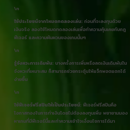
\n
ใช้ประโยชน์จากโหมดทดลองเล่น:
ก่อนที่จะลงทุนด้วย
เงินจริง ลองใช้โหมดทดลองเล่นเพื่อทำความคุ้นเคยกับกฎ
ฟีเจอร์ และความผันผวนของเกมนั้นๆ
\n
รู้จังหวะการเดิมพัน:
บางครั้งการเพิ่มหรือลดเงินเดิมพันใน
จังหวะที่เหมาะสม ก็สามารถช่วยกระตุ้นให้แจ็กพอตแตกได้
ง่ายขึ้น
\n
ใช้ฟีเจอร์ฟรีสปินให้เป็นประโยชน์:
ฟีเจอร์ฟรีสปินคือ
โอกาสทองในการทำเงินโดยไม่ต้องลงทุนเพิ่ม พยายามมอง
หาเกมที่มีฟีเจอร์นี้และทำความเข้าใจเงื่อนไขการได้มา