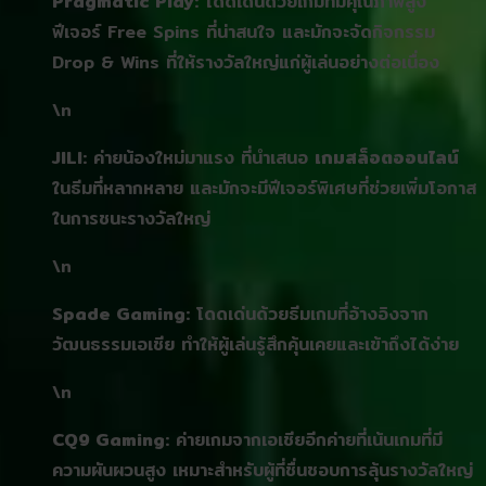
Pragmatic Play:
โดดเด่นด้วยเกมที่มีคุณภาพสูง
ฟีเจอร์ Free Spins ที่น่าสนใจ และมักจะจัดกิจกรรม
Drop & Wins ที่ให้รางวัลใหญ่แก่ผู้เล่นอย่างต่อเนื่อง
\n
JILI:
ค่ายน้องใหม่มาแรง ที่นำเสนอ
เกมสล็อตออนไลน์
ในธีมที่หลากหลาย และมักจะมีฟีเจอร์พิเศษที่ช่วยเพิ่มโอกาส
ในการชนะรางวัลใหญ่
\n
Spade Gaming:
โดดเด่นด้วยธีมเกมที่อ้างอิงจาก
วัฒนธรรมเอเชีย ทำให้ผู้เล่นรู้สึกคุ้นเคยและเข้าถึงได้ง่าย
\n
CQ9 Gaming:
ค่ายเกมจากเอเชียอีกค่ายที่เน้นเกมที่มี
ความผันผวนสูง เหมาะสำหรับผู้ที่ชื่นชอบการลุ้นรางวัลใหญ่