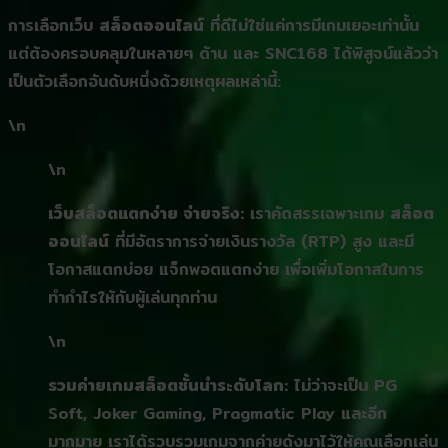
การเลือกเว็บ
สล็อตออนไลน์
ที่ดีไม่ใช่แค่การมีเกมเยอะเท่านั้น
แต่ต้องครอบคลุมในหลายๆ ด้าน และ SNC168 ได้พิสูจน์แล้วว่า
เป็นตัวเลือกอันดับหนึ่งด้วยเหตุผลเหล่านี้:
\n
\n
เว็บสล็อตแตกง่าย จ่ายจริง:
เราคัดสรรเฉพาะเกม
สล็อต
ออนไลน์
ที่มีอัตราการจ่ายเงินรางวัล (RTP) สูง และมี
โอกาสแตกบ่อย แจ็กพอตแตกง่าย เพื่อเพิ่มโอกาสในการ
ทำกำไรให้กับผู้เล่นทุกท่าน
\n
รวมค่ายเกมสล็อตชั้นนำระดับโลก:
ไม่ว่าจะเป็น PG
Soft, Joker Gaming, Pragmatic Play และอีก
มากมาย เราได้รวบรวมเกมจากค่ายดังมาไว้ให้คุณเลือกเล่น