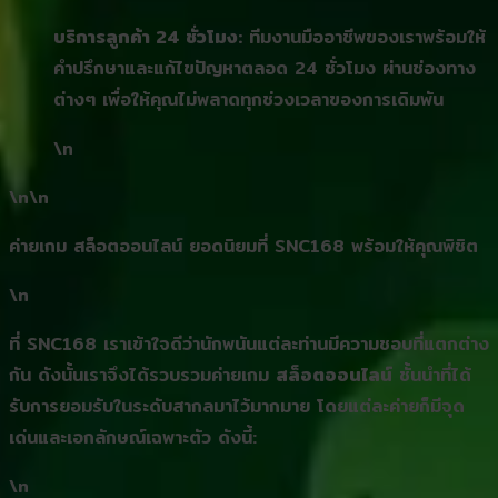
บริการลูกค้า 24 ชั่วโมง:
ทีมงานมืออาชีพของเราพร้อมให้
คำปรึกษาและแก้ไขปัญหาตลอด 24 ชั่วโมง ผ่านช่องทาง
ต่างๆ เพื่อให้คุณไม่พลาดทุกช่วงเวลาของการเดิมพัน
\n
\n\n
ค่ายเกม สล็อตออนไลน์ ยอดนิยมที่ SNC168 พร้อมให้คุณพิชิต
\n
ที่ SNC168 เราเข้าใจดีว่านักพนันแต่ละท่านมีความชอบที่แตกต่าง
กัน ดังนั้นเราจึงได้รวบรวมค่ายเกม
สล็อตออนไลน์
ชั้นนำที่ได้
รับการยอมรับในระดับสากลมาไว้มากมาย โดยแต่ละค่ายก็มีจุด
เด่นและเอกลักษณ์เฉพาะตัว ดังนี้:
\n