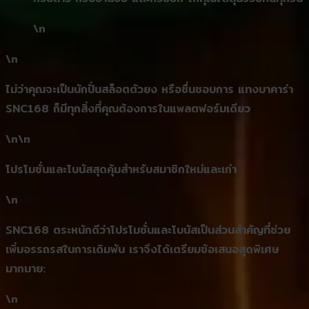
\n
\n
ไม่ว่าคุณจะเป็นนักปั่นสล็อตตัวยง หรือชื่นชอบการ
แทงบาคาร่า
SNC168 ก็มีทุกสิ่งที่คุณต้องการในแพลตฟอร์มเดียว
\n\n
โปรโมชั่นและโบนัสสุดคุ้มสำหรับสมาชิกใหม่และเก่า
\n
SNC168 ตระหนักดีว่าโปรโมชั่นและโบนัสเป็นส่วนสำคัญที่ช่วย
เพิ่มอรรถรสในการเดิมพัน เราจึงได้เตรียมข้อเสนอสุดพิเศษ
มากมาย:
\n