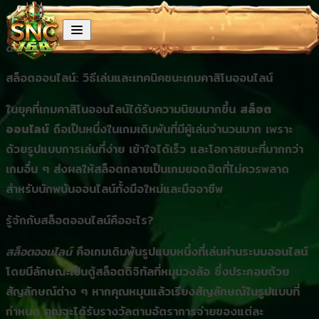
Skip to content
สล็อตออนไลน์: วิธีเล่นและเทคนิคชนะเกมคาสิโนออนไลน์
Posted by
Posted in
admin
19 June 2026
Uncategorized
สล็อตออนไลน์: วิธีเล่นและเทคนิคชนะเกมคาสิโนออนไลน์
ในยุคที่เกมคาสิโนออนไลน์ได้รับความนิยมมากขึ้น
สล็อต
ออนไลน์
ถือเป็นหนึ่งในเกมเดิมพันที่มีผู้เล่นจำนวนมาก เพราะ
ด้วยรูปแบบการเล่นที่ง่าย เข้าใจได้เร็ว และโอกาสชนะที่มากกว่า
เกมอื่น ๆ ส่งผลให้สล็อตกลายเป็นเกมยอดฮิตที่ไม่ควรพลาด
สำหรับนักพนันออนไลน์ทั้งมือใหม่และมืออาชีพ
รู้จักกับสล็อตออนไลน์คืออะไร?
สล็อตออนไลน์
คือเกมเดิมพันรูปแบบหนึ่งที่เล่นผ่านระบบออนไลน์
โดยมีลักษณะเป็นตู้สล็อตดิจิทัลที่หมุนวงล้อ ซึ่งประกอบด้วย
สัญลักษณ์ต่าง ๆ หากคุณหมุนแล้วเรียงสัญลักษณ์ในรูปแบบที่
กำหนด คุณจะได้รับรางวัลตามอัตราการจ่ายของแต่ละ