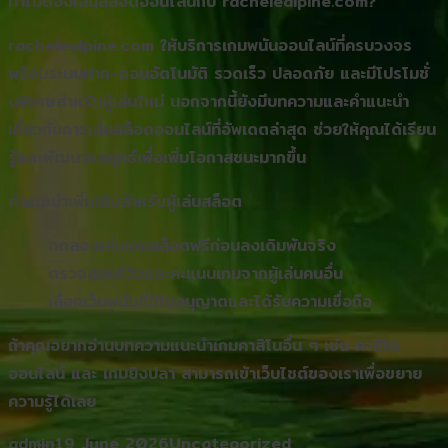
ทำไมต้องเล่นสล็อตออนไลน์กับ rachelealpine.com?
rachelealpine.com ให้บริการเกมพนันออนไลน์ที่ครบวงจร
พร้อมระบบฝาก-ถอนอัตโนมัติ รวดเร็ว ปลอดภัย และมีโปรโมชั่
นพิเศษสำหรับผู้เล่นใหม่ นอกจากนี้ยังมีบทความและคำแนะนำ
เกี่ยวกับการเล่นสล็อตออนไลน์ที่อัพเดตล่าสุด ช่วยให้คุณได้เรียน
รู้และพัฒนากลยุทธ์เพื่อเพิ่มโอกาสชนะมากขึ้น
คำแนะนำเพิ่มเติมสำหรับผู้เล่นสล็อต
ทดลองเล่นเกมสล็อตฟรีก่อนลงเดิมพันจริง
ตรวจสอบรีวิวและคะแนนเกมจากผู้เล่นคนอื่น
เลือกเว็บพนันที่มีใบอนุญาตและได้รับความเชื่อถือ
ถ้าคุณอยากอ่านบทความแนะนำเกมคาสิโนอื่น ๆ เช่น
คาสิโน
ออนไลน์
และ
เกมยิงปลา
สามารถเข้าเว็บไซต์ของเราเพื่อขยาย
ความรู้ได้เลย
Posted by
Posted in
admin
19 June 2026
Uncategorized