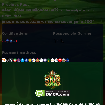
Post
Previous post:
Previous Post
navigation
สล็อต: คู่มือเล่นเกมสล็อตออนไลน์ที่ rachelealpine.com
Next post:
Next Post
แทงบาคาร่าอย่างมืออาชีพ: เทคนิคและวิธีชนะทุกเกม 2024
Certifications
Responsible Gaming
Payment methods
จดลิขสิทธิ์ผู้ให้บริการแต่เพียงผู้เดียวโดย SNC168 Copyright © SNC168