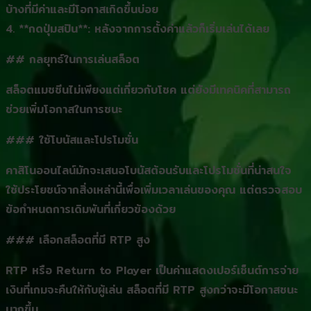
บ้างที่มีค่าและมีโอกาสเกิดขึ้นบ่อย
4. **กดปุ่มสปิน**: หลังจากการตั้งค่าแล้วก็เริ่มเล่นได้เลย
## กลยุทธ์ในการเล่นสล็อต
สล็อตแมชชีนไม่เพียงแต่เกี่ยวกับโชค แต่ยังมีเทคนิคที่สามารถ
ช่วยเพิ่มโอกาสในการชนะ
### ใช้โบนัสและโปรโมชั่น
คาสิโนออนไลน์มักจะเสนอโบนัสต้อนรับและโปรโมชั่นที่น่าสนใจ
ใช้ประโยชน์จากสิ่งเหล่านี้เพื่อเพิ่มเวลาเล่นของคุณ แต่ตรวจสอบ
ข้อกำหนดการเดิมพันที่เกี่ยวข้องด้วย
### เลือกสล็อตที่มี RTP สูง
RTP หรือ Return to Player เป็นค่าแสดงเปอร์เซ็นต์การจ่าย
เงินที่เกมจะคืนให้กับผู้เล่น สล็อตที่มี RTP สูงกว่าจะมีโอกาสชนะ
มากขึ้น