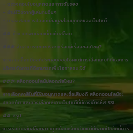
– ตรวจสอบใบอนุญาตและการรับรอง
– อ่านรีวิวจากผู้เล่นคนอื่นๆ
– ตรวจสอบการป้องกันข้อมูลส่วนบุคคลของเว็บไซต์
## คำถามที่พบบ่อยเกี่ยวกับสล็อต
### ฉันสามารถชนะจริงๆหรือแค่เรื่องของโชค?
การเล่นสล็อตมีองค์ประกอบของโชคแต่การเลือกเกมที่ดีและการ
บริหารจัดการที่ดีสามารถเพิ่มโอกาสชนะได้
### สล็อตออนไลน์ปลอดภัยไหม?
หากเลือกคาสิโนที่มีใบอนุญาตและชื่อเสียงดี สล็อตออนไลน์จะ
ปลอดภัย และควรเลือกเล่นในเว็บไซต์ที่มีการเข้ารหัส SSL
## สรุป
การเริ่มต้นเล่นสล็อตอาจดูเหมือนเรียบง่ายแต่มีหลายปัจจัยที่ควร