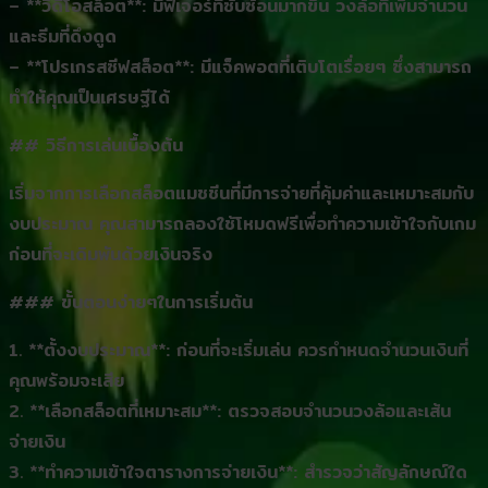
– **วิดีโอสล็อต**: มีฟีเจอร์ที่ซับซ้อนมากขึ้น วงล้อที่เพิ่มจำนวน
และธีมที่ดึงดูด
– **โปรเกรสซีฟสล็อต**: มีแจ็คพอตที่เติบโตเรื่อยๆ ซึ่งสามารถ
ทำให้คุณเป็นเศรษฐีได้
## วิธีการเล่นเบื้องต้น
เริ่มจากการเลือกสล็อตแมชชีนที่มีการจ่ายที่คุ้มค่าและเหมาะสมกับ
งบประมาณ คุณสามารถลองใช้โหมดฟรีเพื่อทำความเข้าใจกับเกม
ก่อนที่จะเดิมพันด้วยเงินจริง
### ขั้นตอนง่ายๆในการเริ่มต้น
1. **ตั้งงบประมาณ**: ก่อนที่จะเริ่มเล่น ควรกำหนดจำนวนเงินที่
คุณพร้อมจะเสีย
2. **เลือกสล็อตที่เหมาะสม**: ตรวจสอบจำนวนวงล้อและเส้น
จ่ายเงิน
3. **ทำความเข้าใจตารางการจ่ายเงิน**: สำรวจว่าสัญลักษณ์ใด