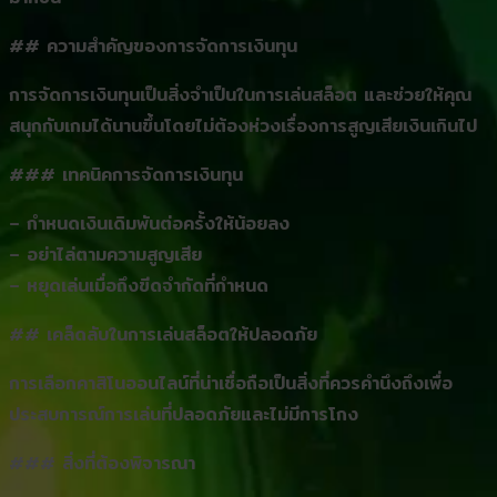
## ความสำคัญของการจัดการเงินทุน
การจัดการเงินทุนเป็นสิ่งจำเป็นในการเล่นสล็อต และช่วยให้คุณ
สนุกกับเกมได้นานขึ้นโดยไม่ต้องห่วงเรื่องการสูญเสียเงินเกินไป
### เทคนิคการจัดการเงินทุน
– กำหนดเงินเดิมพันต่อครั้งให้น้อยลง
– อย่าไล่ตามความสูญเสีย
– หยุดเล่นเมื่อถึงขีดจำกัดที่กำหนด
## เคล็ดลับในการเล่นสล็อตให้ปลอดภัย
การเลือกคาสิโนออนไลน์ที่น่าเชื่อถือเป็นสิ่งที่ควรคำนึงถึงเพื่อ
ประสบการณ์การเล่นที่ปลอดภัยและไม่มีการโกง
### สิ่งที่ต้องพิจารณา