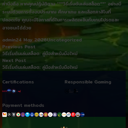
คำนึงถึง หากคุณปฏิบัติตาม “**วิธีเริ่มต้นเล่นสล็อต**” อย่างมี
ระบบด้วยการตั้งงบประมาณ ศึกษาเกม และเลือกคาสิโนที่
ปลอดภัย คุณจะมีโอกาสที่ดีในการเพลิดเพลินกับเกมโปรดและ
อาจชนะได้ด้วย
Posted by
Posted in
admin
24 May 2026
Uncategorized
Post
Previous post:
Previous Post
navigation
วิธีเริ่มต้นเล่นสล็อต: คู่มือสำหรับมือใหม่
Next post:
Next Post
วิธีเริ่มต้นเล่นสล็อต: คู่มือสำหรับมือใหม่
Certifications
Responsible Gaming
Payment methods