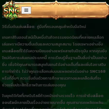
Skip to content
วิธีเริ่มต้นเล่นสล็อต: คู่มือที่ครอบคลุมสำหรับมือใหม่
Posted by
Posted in
admin
24 May 2026
29 May 2026
Uncategorized
วิธีเริ่มต้นเล่น
สล็อต
: คู่มือที่ครอบคลุมสำหรับมือใหม่
เกมคาสิโนออนไลน์เป็นหนึ่งในกิจกรรมยอดนิยมที่หลายคนเลือก
เล่นเพราะมีความตื่นเต้นและความสนุกสนาน โดยเฉพาะอย่างยิ่ง
เกม
สล็อต
ที่ได้รับความนิยมอย่างแพร่หลายในปัจจุบัน หากคุณยัง
ใหม่กับการเล่นเกมประเภทนี้ การเรียนรู้พื้นฐานเป็นสิ่งจำเป็นอย่าง
ยิ่ง เพื่อให้คุณสามารถสนุกกับเกมได้อย่างเต็มที่และเพิ่มโอกาสใน
การทำกำไร ไม่ว่าคุณจะเลือกเล่นบนแพลตฟอร์มอย่าง
SNC168
หรือที่อื่นๆ ควรเริ่มต้นด้วยการศึกษาแนวทางและเคล็ดลับที่จะ
ช่วยเพิ่มประสิทธิภาพในการเล่นของคุณ
ในยุคดิจิทัลที่เทคโนโลยีก้าวหน้าอย่างรวดเร็ว การเข้าถึง
สล็อต
ออนไลน์
กลายเป็นเรื่องง่ายดายมากขึ้น คุณสามารถเพลิดเพลิน