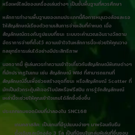
หรือเพย์ไลน์ของเครื่องเล่นต่างๆ เป็นขั้นพื้นฐานที่ควรศึกษา
หลักการทำงานพื้นฐานของเกมประเภทนี้คือการหมุนวงล้อและรอ
ให้สัญลักษณ์เรียงตัวตามเส้นการจ่ายเงินที่กำหนด เมื่อ
สัญลักษณ์ตรงกับรูปแบบที่ชนะ ระบบจะคำนวณเงินรางวัลตาม
อัตราการจ่ายที่ตั้งไว้ ความเข้าใจในหลักการนี้จะช่วยให้คุณวาง
กลยุทธ์การเล่นได้อย่างมีประสิทธิภาพ
นอกจากนี้ ผู้เล่นควรทำความเข้าใจเกี่ยวกับสัญลักษณ์พิเศษต่างๆ
ที่มักปรากฏในเกม เช่น สัญลักษณ์ Wild ที่สามารถแทนที่
สัญลักษณ์อื่นเพื่อช่วยสร้างชุดที่ชนะ หรือสัญลักษณ์ Scatter ที่
มักเป็นตัวกระตุ้นฟีเจอร์โบนัสหรือฟรีสปิน การรู้จักสัญลักษณ์
เหล่านี้จะช่วยให้คุณเข้าใจเกมได้ลึกซึ้งยิ่งขึ้น
ประเภทเกมยอดนิยมที่น่าลองใน SNC168
เกมคลาสสิค: เป็นเกมที่มีรูปแบบง่ายๆ มาพร้อมกับธีม
ดั้งเดิมและมีกงล้อ 3 รีล เป็นที่นิยมในกลุ่มผู้เล่นที่ชื่นชอบ