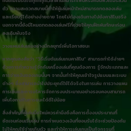
กับเกมโปรดได้ทุกที่ทุกเวลาผ่านสมาร์ทโฟนหรือคอมพิวเตอร์ส่วน
ตัว ความสะดวกสบายนี้ทำให้ผู้เล่นหน้าใหม่สามารถทดลองเล่น
และเรียนรู้ได้อย่างง่ายดาย โดยไม่ต้องเดินทางไปยังคาสิโนจริง
นอกจากนี้ยังมีโหมดทดลองเล่นฟรีที่ช่วยให้คุณฝึกฝนทักษะก่อน
ลงเดิมพันจริง
วางแผนเล่นเกมอย่างมีกลยุทธ์เพิ่มโอกาสชนะ
หากคุณสงสัยว่า “วิธีเริ่มต้นเล่นเกมคาสิโน” สามารถทำได้ง่ายๆ
ด้วยการทำความรู้จักกับเครื่องเล่นที่คุณต้องการ รู้จักประเภทและ
การจ่ายเงินของเกมนั้นๆ จากนั้นทำให้คุณเข้าใจรูปแบบและระบบ
ต่างๆ ซึ่งสามารถนำไปประยุกต์ใช้ได้จริงในการเล่น การวางแผน
การเล่นและการบริหารจัดการงบประมาณอย่างรอบคอบสามารถ
เพิ่มโอกาสในการชนะได้ดีไม่น้อย
สิ่งสำคัญที่ผู้เล่นมือใหม่ควรคำนึงถึงคือการตั้งงบประมาณที่
ชัดเจนก่อนเริ่มเล่น การกำหนดวงเงินที่ยอมรับได้จะช่วยป้องกัน
ไม่ให้คุณใช้จ่ายเกินตัว และทำให้การเล่นเกมเป็นกิจกรรมที่