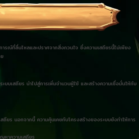
ที่ลื่นไหลและปราศจากสิ่งกวนใจ ซึ่งความเสถียรนี้ไม่เพียง
วย
เสถียร นำไปสู่การเพิ่มจำนวนผู้ใช้ และสร้างความเชื่อมั่นให้กับ
สถียร นอกจากนี้ ความคุ้นเคยกับโครงสร้างของระบบยังทำให้การ
ปัญหาความเสถียร