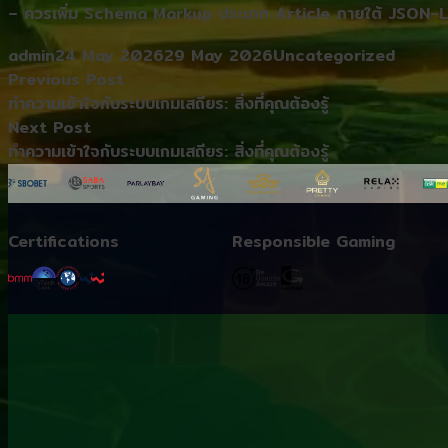
– ควรเพิ่ม Schema Markup ประเภท Article ภายใต้ JSON-LD เพ
Posted by
Posted in
admin
24 May 2026
29 May 2026
Uncategorized
Post
Previous post:
Previous Post
navigation
ทำความเข้าใจกับระบบเกมเสถียร: สิ่งที่คุณต้องรู้
Next post:
Next Post
ทำความเข้าใจกับระบบเกมเสถียร: สิ่งที่คุณต้องรู้
Certifications
Responsible Gaming