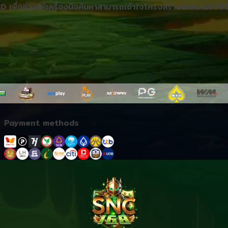
ื่อช่วยให้เครื่องมือค้นหาสามารถเข้าใจโครงสร้างบทความได้ดีขึ
Payment methods