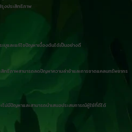
ปรุงประสิทธิภาพ
ะบุและแก้ไขปัญหาเบื้องต้นได้เป็นอย่างดี
ี่มีประสิทธิภาพสามารถลดปัญหาความล่าช้าและการขาดแคลนทรัพยากร
ม่มีปัญหาและสามารถนำเสนอประสบการณ์ผู้ใช้ที่ดีได้