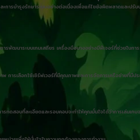
ะการบำรุงรักษาระบบอย่างต่อเนื่องเพื่อแก้ไขข้อผิดพลาดและปรับ
นการพัฒนาระบบเกมเสถียร เครื่องมือบางอย่างมีฟีเจอร์ที่ช่วยในการร
รภาพ การเลือกใช้เซิร์ฟเวอร์ที่มีคุณภาพและการจัดการเครือข่ายท
ดสอบที่ละเอียดและรอบคอบจะทำให้คุณมั่นใจได้ว่าการเล่นเกมจะไ
ายหน่วยเพื่อให้มั่นใจในความถูกต้องของการทำงาน