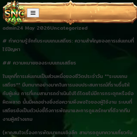
Skip to content
ทำความรู้จักกับระบบเกมเสถียร: ความสำคัญของการเล่นเกมที่ไร้
ปัญหา
Posted by
Posted in
admin
24 May 2026
Uncategorized
# ทำความรู้จักกับระบบเกมเสถียร: ความสำคัญของการเล่นเกมที่
ไร้ปัญหา
## ความหมายของระบบเกมเสถียร
ในยุคที่การเล่นเกมเป็นส่วนหนึ่งของชีวิตประจำวัน **ระบบเกม
เสถียร** มีบทบาทอย่างมากในการมอบประสบการณ์ที่ราบรื่นให้
กับผู้เล่น การที่เกมสามารถดำเนินไปได้โดยไม่มีการกระตุกหรือข้อ
ผิดพลาด นั้นมีผลอย่างยิ่งต่อความพึงพอใจของผู้ใช้งาน ระบบที่
เสถียรยังเป็นตัวบ่งชี้ถึงการพัฒนาและการดูแลรักษาที่ดีจากทีม
งานผู้สร้างเกม
(หากสนใจเรื่องการพัฒนาเกมเชิงลึก สามารถดูบทความเกี่ยวกับ