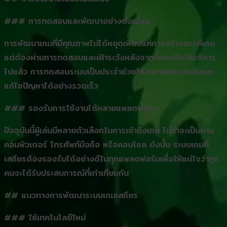
### การทดสอบและพัฒนาอย่างต่อเนื่อง
การพัฒนาเกมที่มีคุณภาพไม่ได้หยุดเพียงแค่การสร้างสรรค์เกม
แต่ต้องผ่านการทดสอบและเฝ้าระวังหลังจากที่เกมเปิดให้บริการ
ไปแล้ว การทดสอบระบบเป็นประจำช่วยให้สามารถตรวจจับและ
แก้ไขปัญหาได้อย่างรวดเร็ว
### รองรับการใช้งานได้หลายแพลตฟอร์ม
ปัจจุบันนี้ผู้เล่นมีหลายตัวเลือกในการเข้าถึงเกม ไม่ว่าจะเป็นผ่าน
คอมพิวเตอร์ โทรศัพท์มือถือ หรือคอนโซล ดังนั้น ระบบเกมที่
เสถียรต้องรองรับได้อย่างดีในทุกแพลตฟอร์มเพื่อให้แน่ใจว่าทุก
คนจะได้รับประสบการณ์ที่เท่าเทียมกัน
## แนวทางการพัฒนาระบบเกมเสถียร
### ใช้เทคโนโลยีใหม่